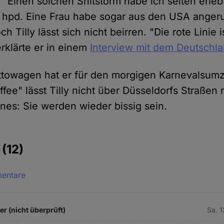
 "Einen solchen Shitstorm habe ich selten erlebt
hpd. Eine Frau habe sogar aus den USA angeru
 Tilly lässt sich nicht beirren. "Die rote Linie 
 erklärte er in einem
Interview mit dem Deutschl
towagen hat er für den morgigen Karnevalsum
fee" lässt Tilly nicht über Düsseldorfs Straßen r
ines: Sie werden wieder bissig sein.
e
(12)
mentare
 (nicht überprüft)
Sa. 