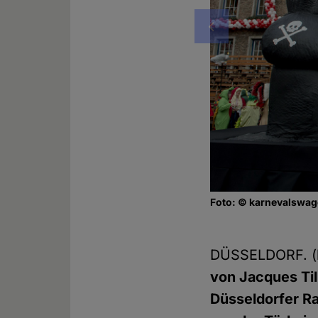
Vorheriges
Foto: © karnevalswa
DÜSSELDORF. 
von Jacques Ti
Düsseldorfer R