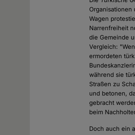
Die
Türkische G
Organisationen
Wagen protestier
Narrenfreiheit 
die Gemeinde un
Vergleich: "Wen
ermordeten tür
Bundeskanzlerin
während sie tür
Straßen zu Scha
und betonen, da
gebracht werde
beim Nachholter
Doch auch ein 