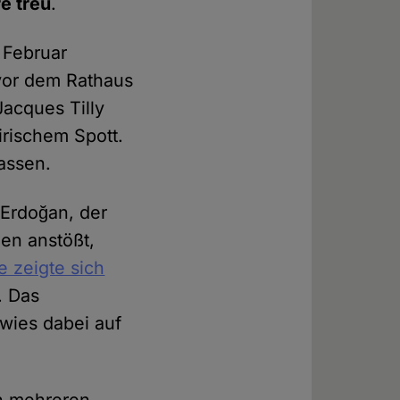
re treu
.
 Februar
vor dem Rathaus
Jacques Tilly
irischem Spott.
lassen.
 Erdoğan, der
den anstößt,
e zeigte sich
. Das
wies dabei auf