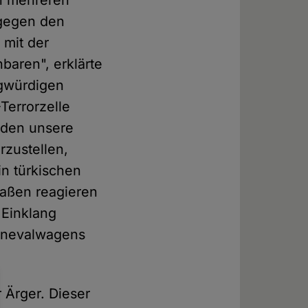
n mehreren
 gegen den
 mit der
baren", erklärte
agwürdigen
Terrorzelle
rden unsere
rzustellen,
in türkischen
maßen reagieren
 Einklang
arnevalwagens
Ärger. Dieser