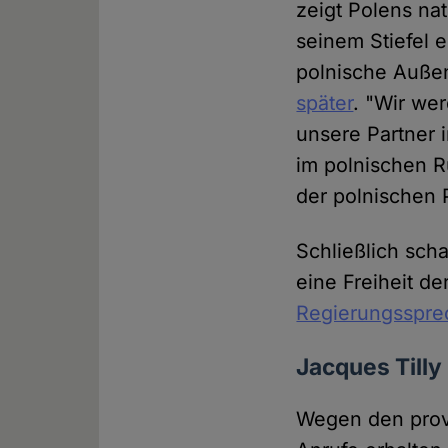
zeigt Polens na
seinem Stiefel 
polnische Auße
später
. "Wir we
unsere Partner 
im polnischen 
der polnischen P
Schließlich sch
eine Freiheit d
Regierungssprec
Jacques Tilly 
Wegen den prov