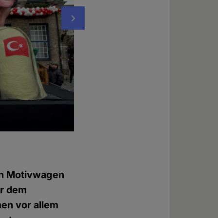
Nächstes
PiS-Parteichef Jarosław Kaczyński und da
Foto: © karnevalswagen.de
hen Motivwagen
or dem
en vor allem