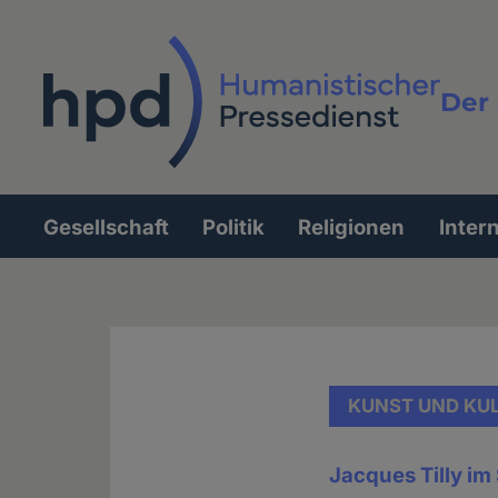
Direkt
zum
Inhalt
Der 
Vollt
Gesellschaft
Politik
Religionen
Inter
Hauptnavigation
KUNST UND KU
Jacques Tilly im