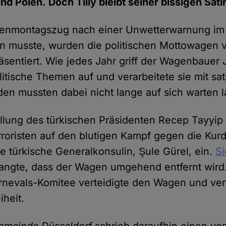
nd Polen. Doch Tilly bleibt seiner bissigen Sati
enmontagszug nach einer Unwetterwarnung im
n musste, wurden die politischen Mottowagen 
äsentiert. Wie jedes Jahr griff der Wagenbauer 
itische Themen auf und verarbeitete sie mit sat
en mussten dabei nicht lange auf sich warten 
llung des türkischen Präsidenten Recep Tayyip
rroristen auf den blutigen Kampf gegen die Kur
ie türkische Generalkonsulin, Şule Gürel, ein.
Si
angte, dass der Wagen umgehend entfernt wird
rnevals-Komitee verteidigte den Wagen und ver
iheit.