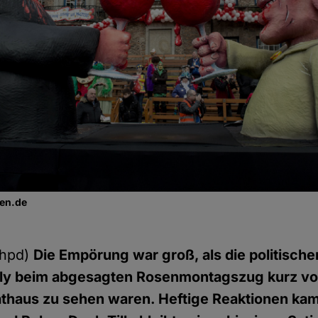
gen.de
(hpd)
Die Empörung war groß, als die politisc
lly beim abgesagten Rosenmontagszug kurz v
athaus zu sehen waren. Heftige Reaktionen kam