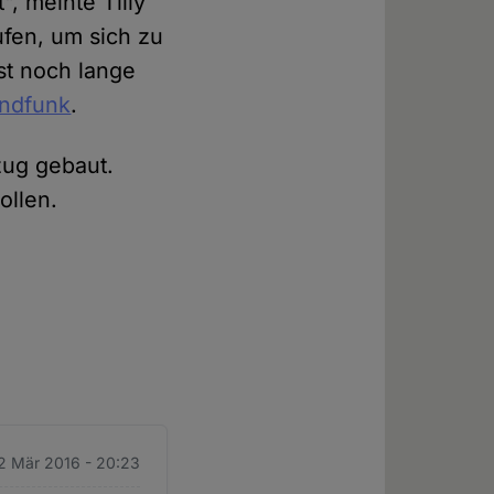
", meinte Tilly
fen, um sich zu
ist noch lange
andfunk
.
zug gebaut.
ollen.
12 Mär 2016 - 20:23