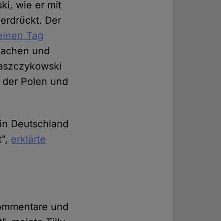
ki, wie er mit
erdrückt. Der
 einen Tag
 machen und
Waszczykowski
 der Polen und
 in Deutschland
t",
erklärte
Kommentare und