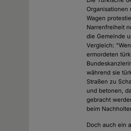
Die
Türkische G
Organisationen
Wagen protestier
Narrenfreiheit 
die Gemeinde un
Vergleich: "Wen
ermordeten tür
Bundeskanzlerin
während sie tür
Straßen zu Scha
und betonen, da
gebracht werde
beim Nachholter
Doch auch ein 