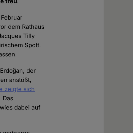
re treu
.
 Februar
vor dem Rathaus
Jacques Tilly
irischem Spott.
lassen.
 Erdoğan, der
den anstößt,
e zeigte sich
. Das
wies dabei auf