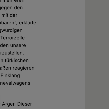
n mehreren
 gegen den
 mit der
baren", erklärte
agwürdigen
Terrorzelle
rden unsere
rzustellen,
in türkischen
maßen reagieren
 Einklang
arnevalwagens
Ärger. Dieser