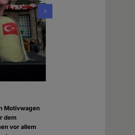
Nächstes
PiS-Parteichef Jarosław Kaczyński und da
Foto: © karnevalswagen.de
hen Motivwagen
or dem
en vor allem