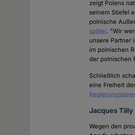
zeigt Polens na
seinem Stiefel 
polnische Auße
später
. "Wir we
unsere Partner 
im polnischen 
der polnischen P
Schließlich sch
eine Freiheit d
Regierungssprec
Jacques Tilly 
Wegen den prov