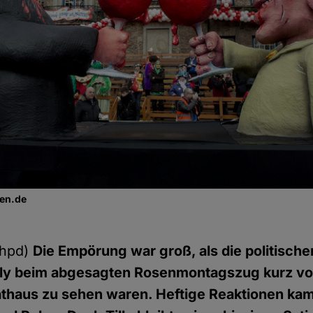
gen.de
(hpd)
Die Empörung war groß, als die politisc
lly beim abgesagten Rosenmontagszug kurz v
athaus zu sehen waren. Heftige Reaktionen kam