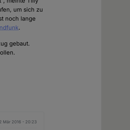
", meinte Tilly
fen, um sich zu
ist noch lange
andfunk
.
zug gebaut.
ollen.
12 Mär 2016 - 20:23