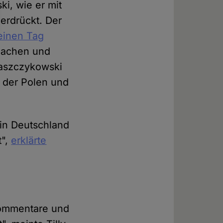
ki, wie er mit
erdrückt. Der
 einen Tag
 machen und
Waszczykowski
 der Polen und
 in Deutschland
t",
erklärte
Kommentare und