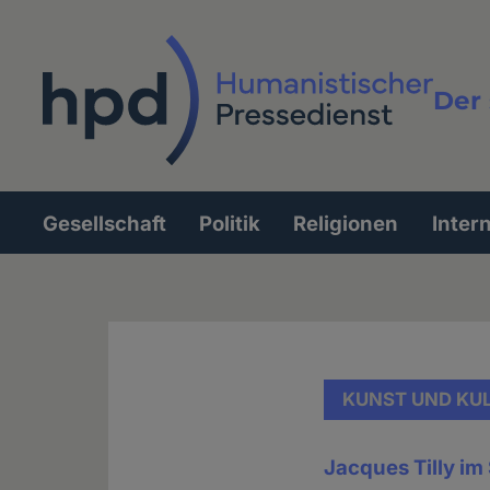
Direkt
zum
Inhalt
Der 
Vollt
Gesellschaft
Politik
Religionen
Inter
Hauptnavigation
KUNST UND KU
Jacques Tilly im