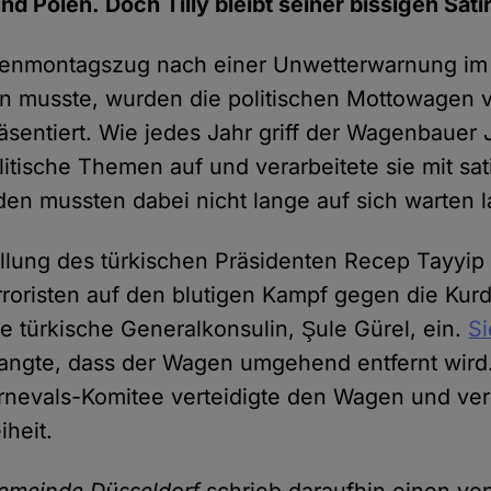
nd Polen. Doch Tilly bleibt seiner bissigen Sati
enmontagszug nach einer Unwetterwarnung im
n musste, wurden die politischen Mottowagen 
äsentiert. Wie jedes Jahr griff der Wagenbauer 
itische Themen auf und verarbeitete sie mit sat
en mussten dabei nicht lange auf sich warten 
llung des türkischen Präsidenten Recep Tayyip
rroristen auf den blutigen Kampf gegen die Kur
ie türkische Generalkonsulin, Şule Gürel, ein.
Si
angte, dass der Wagen umgehend entfernt wird
rnevals-Komitee verteidigte den Wagen und ver
iheit.