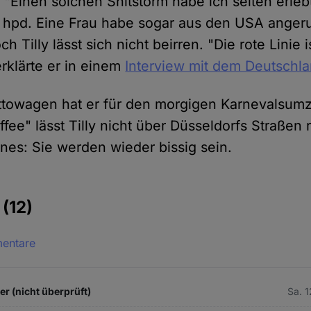
 "Einen solchen Shitstorm habe ich selten erlebt
hpd. Eine Frau habe sogar aus den USA angeru
 Tilly lässt sich nicht beirren. "Die rote Linie 
 erklärte er in einem
Interview mit dem Deutschl
towagen hat er für den morgigen Karnevalsum
fee" lässt Tilly nicht über Düsseldorfs Straßen r
ines: Sie werden wieder bissig sein.
e
(12)
mentare
 (nicht überprüft)
Sa. 