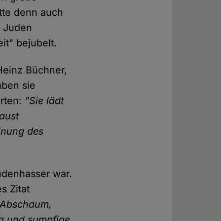
tte denn auch
n Juden
it" bejubelt.
-Heinz Büchner,
aben sie
orten:
"Sie lädt
aust
inung des
Judenhasser war.
s Zitat
e Abschaum,
ig und sumpfige