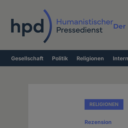
Direkt
zum
Inhalt
Der 
Vollt
Gesellschaft
Politik
Religionen
Inter
Hauptnavigation
RELIGIONEN
Rezension