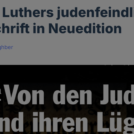
 Luthers judenfeind
hrift in Neuedition
ghber