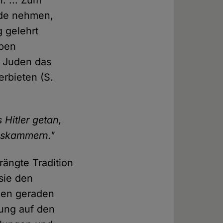
ude nehmen,
 gelehrt
eben
n Juden das
erbieten (S.
 Hitler getan,
Gaskammern."
ängte Tradition
sie den
 den geraden
sung auf den