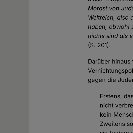
Morast von Jude
Weltreich, also
haben, obwohl s
nichts sind als 
(S. 201).
Darüber hinaus 
Vernichtungspol
gegen die Jude
Erstens, d
nicht verbr
kein Mensch
Zweitens so
sie treiben