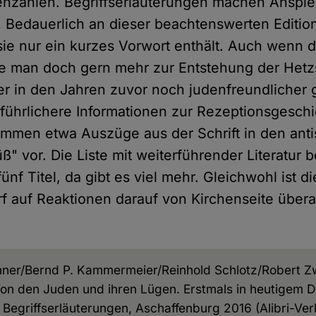
enzahlen. Begriffserläuterungen machen Anspi
 Bedauerlich an dieser beachtenswerten Editions
sie nur ein kurzes Vorwort enthält. Auch wenn de
ätte man doch gern mehr zur Entstehung der Hetz
er in den Jahren zuvor noch judenfreundlicher 
ührlichere Informationen zur Rezeptionsgeschi
mmen etwa Auszüge aus der Schrift in den anti
ß" vor. Die Liste mit weiterführender Literatur 
ünf Titel, da gibt es viel mehr. Gleichwohl ist d
rf auf Reaktionen darauf von Kirchenseite über
ner/Bernd P. Kammermeier/Reinhold Schlotz/Robert Zwi
Von den Juden und ihren Lügen. Erstmals in heutigem D
 Begriffserläuterungen, Aschaffenburg 2016 (Alibri-Verl