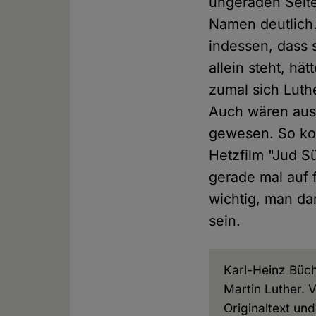
ungeraden Seit
Namen deutlich.
indessen, dass 
allein steht, h
zumal sich Luth
Auch wären ausf
gewesen. So ko
Hetzfilm "Jud Sü
gerade mal auf f
wichtig, man da
sein.
Karl-Heinz Büch
Martin Luther. 
Originaltext und