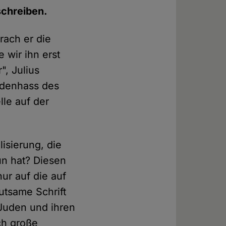
schreiben.
rach er die
 wir ihn erst
, Julius
udenhass des
lle auf der
lisierung, die
un hat? Diesen
ur auf die auf
utsame Schrift
 Juden und ihren
ch große