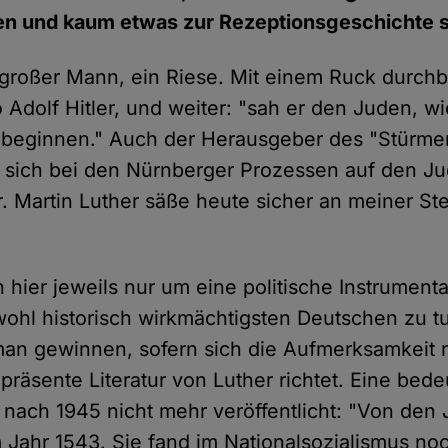
en und kaum etwas zur Rezeptionsgeschichte 
 großer Mann, ein Riese. Mit einem Ruck durchb
dolf Hitler, und weiter: "sah er den Juden, wie
beginnen." Auch der Herausgeber des "Stürmer"
ef sich bei den Nürnberger Prozessen auf den J
. Martin Luther säße heute sicher an meiner Ste
"
 hier jeweils nur um eine politische Instrumenta
wohl historisch wirkmächtigsten Deutschen zu t
an gewinnen, sofern sich die Aufmerksamkeit n
räsente Literatur von Luther richtet. Eine bede
nach 1945 nicht mehr veröffentlicht: "Von den
Jahr 1543. Sie fand im Nationalsozialismus no