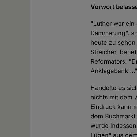
Vorwort belass
"Luther war ein
Dämmerung", so A
heute zu sehen 
Streicher, beri
Reformators: "Dr
Anklagebank …
Handelte es sich
nichts mit dem 
Eindruck kann m
dem Buchmarkt p
wurde indessen 
Lügen" aus dem 