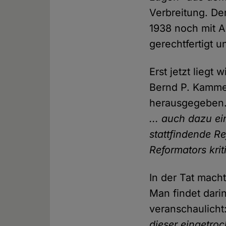
Verbreitung. De
1938 noch mit 
gerechtfertigt u
Erst jetzt liegt
Bernd P. Kammer
herausgegeben. 
... auch dazu e
stattfindende R
Reformators kri
In der Tat mach
Man findet dari
veranschaulicht
dieser eingetro