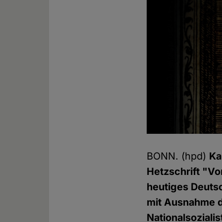
BONN. (hpd)
Ka
Hetzschrift "V
heutiges Deutsc
mit Ausnahme d
Nationalsoziali