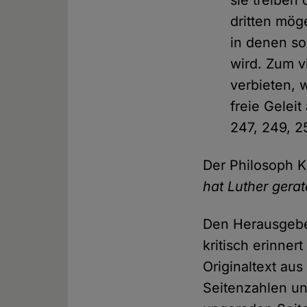
dritten mög
in denen so
wird. Zum v
verbieten, 
freie Gelei
247, 249, 25
Der Philosoph K
hat Luther gera
Den Herausgeber
kritisch erinne
Originaltext au
Seitenzahlen un