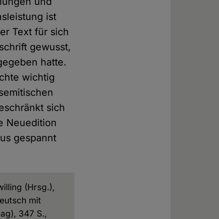
elungen und
leistung ist
r Text für sich
schrift gewusst,
gegeben hatte.
chte wichtig
semitischen
beschränkt sich
ie Neuedition
aus gespannt
lling (Hrsg.),
eutsch mit
ag), 347 S.,