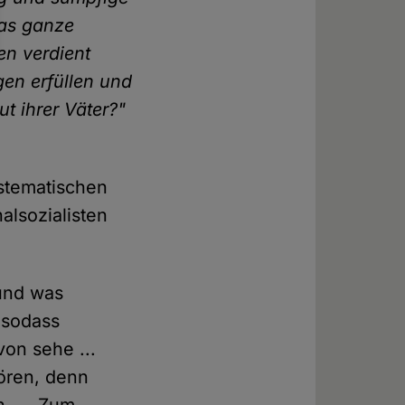
das ganze
en verdient
en erfüllen und
ut ihrer Väter?"
ystematischen
alsozialisten
und was
 sodass
von sehe ...
ören, denn
. ... Zum