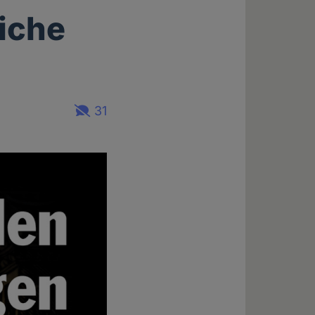
liche
31