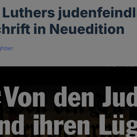
 Luthers judenfeind
hrift in Neuedition
ghber