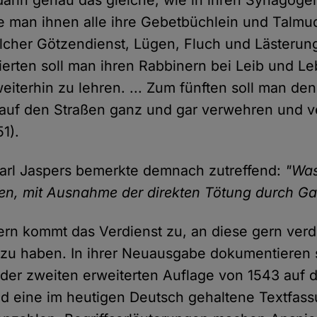
e man ihnen alle ihre Gebetbüchlein und Talm
lcher Götzendienst, Lügen, Fluch und Lästerung
ierten soll man ihren Rabbinern bei Leib und L
weiterhin zu lehren. ... Zum fünften soll man de
t auf den Straßen ganz und gar verwehren und v
1).
arl Jaspers bemerkte demnach zutreffend:
"Was
ten, mit Ausnahme der direkten Tötung durch 
n kommt das Verdienst zu, an diese gern verdr
rt zu haben. In ihrer Neuausgabe dokumentieren 
s der zweiten erweiterten Auflage von 1543 auf
d eine im heutigen Deutsch gehaltene Textfas