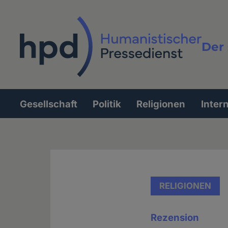
Direkt
zum
Inhalt
Der 
Vollt
Gesellschaft
Politik
Religionen
Inter
Hauptnavigation
RELIGIONEN
Rezension