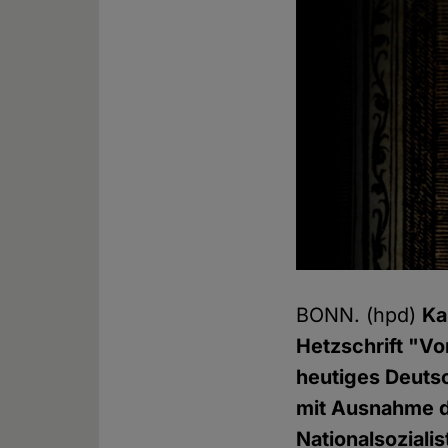
BONN. (hpd)
Ka
Hetzschrift "V
heutiges Deutsc
mit Ausnahme d
Nationalsoziali