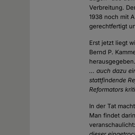
Verbreitung. De
1938 noch mit 
gerechtfertigt u
Erst jetzt liegt
Bernd P. Kammer
herausgegeben. 
... auch dazu e
stattfindende R
Reformators kri
In der Tat mach
Man findet dari
veranschaulicht
dieser eingetro