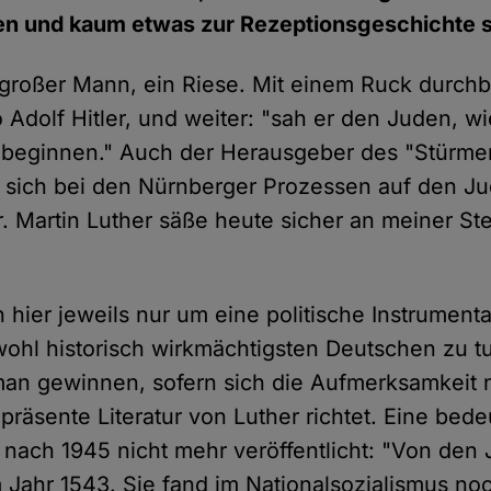
en und kaum etwas zur Rezeptionsgeschichte 
 großer Mann, ein Riese. Mit einem Ruck durchb
dolf Hitler, und weiter: "sah er den Juden, wie
beginnen." Auch der Herausgeber des "Stürmer"
ef sich bei den Nürnberger Prozessen auf den J
. Martin Luther säße heute sicher an meiner Ste
"
 hier jeweils nur um eine politische Instrumenta
wohl historisch wirkmächtigsten Deutschen zu t
an gewinnen, sofern sich die Aufmerksamkeit n
räsente Literatur von Luther richtet. Eine bede
nach 1945 nicht mehr veröffentlicht: "Von den
Jahr 1543. Sie fand im Nationalsozialismus no