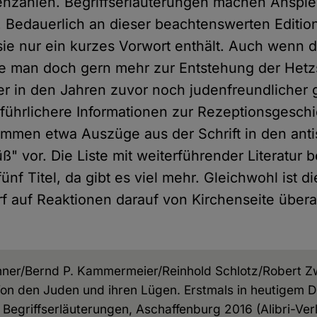
enzahlen. Begriffserläuterungen machen Anspi
 Bedauerlich an dieser beachtenswerten Editions
sie nur ein kurzes Vorwort enthält. Auch wenn de
ätte man doch gern mehr zur Entstehung der Hetz
er in den Jahren zuvor noch judenfreundlicher 
ührlichere Informationen zur Rezeptionsgeschi
mmen etwa Auszüge aus der Schrift in den anti
ß" vor. Die Liste mit weiterführender Literatur 
ünf Titel, da gibt es viel mehr. Gleichwohl ist d
rf auf Reaktionen darauf von Kirchenseite über
ner/Bernd P. Kammermeier/Reinhold Schlotz/Robert Zwi
Von den Juden und ihren Lügen. Erstmals in heutigem D
 Begriffserläuterungen, Aschaffenburg 2016 (Alibri-Verl