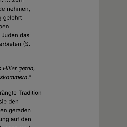
ude nehmen,
 gelehrt
eben
n Juden das
erbieten (S.
 Hitler getan,
Gaskammern."
ängte Tradition
sie den
 den geraden
sung auf den