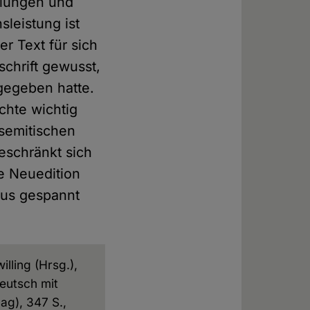
elungen und
leistung ist
r Text für sich
schrift gewusst,
gegeben hatte.
chte wichtig
semitischen
beschränkt sich
ie Neuedition
aus gespannt
lling (Hrsg.),
eutsch mit
ag), 347 S.,