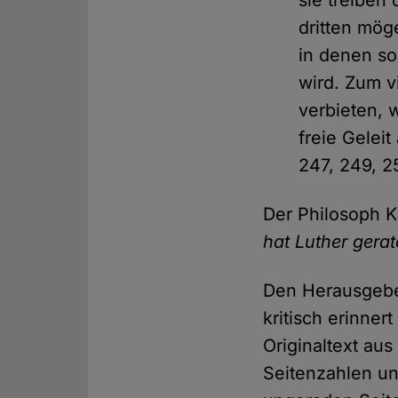
dritten mög
in denen so
wird. Zum v
verbieten, 
freie Gelei
247, 249, 25
Der Philosoph K
hat Luther gera
Den Herausgeber
kritisch erinne
Originaltext au
Seitenzahlen un