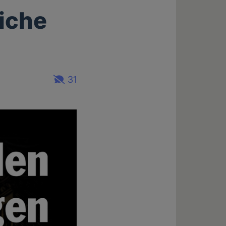
liche
31