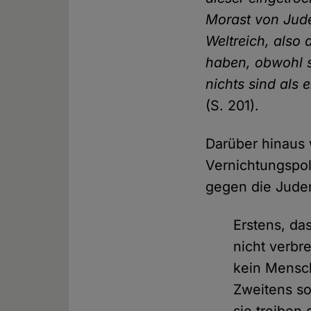
Morast von Jude
Weltreich, also
haben, obwohl s
nichts sind als 
(S. 201).
Darüber hinaus 
Vernichtungspol
gegen die Jude
Erstens, d
nicht verbr
kein Mensch
Zweitens so
sie treiben