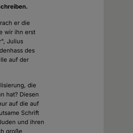
schreiben.
rach er die
 wir ihn erst
, Julius
udenhass des
lle auf der
lisierung, die
un hat? Diesen
ur auf die auf
utsame Schrift
 Juden und ihren
ch große