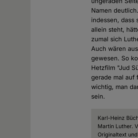
ungeraden Seit
Namen deutlich.
indessen, dass 
allein steht, h
zumal sich Luth
Auch wären ausf
gewesen. So ko
Hetzfilm "Jud Sü
gerade mal auf f
wichtig, man da
sein.
Karl-Heinz Büch
Martin Luther. 
Originaltext und