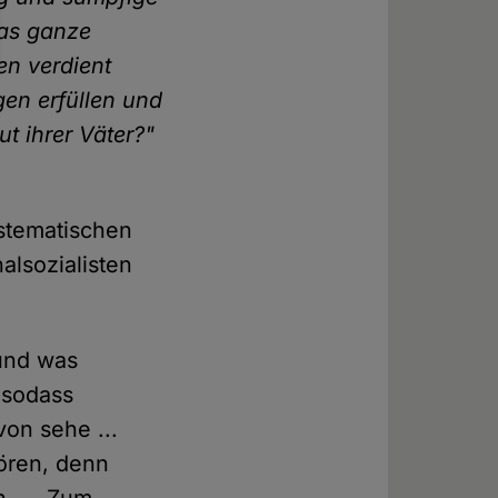
das ganze
en verdient
en erfüllen und
ut ihrer Väter?"
ystematischen
alsozialisten
und was
 sodass
von sehe ...
ören, denn
. ... Zum