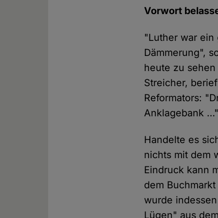
Vorwort belass
"Luther war ein
Dämmerung", so A
heute zu sehen 
Streicher, beri
Reformators: "Dr
Anklagebank …
Handelte es sich
nichts mit dem 
Eindruck kann m
dem Buchmarkt p
wurde indessen 
Lügen" aus dem 