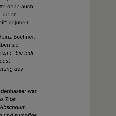
tte denn auch
n Juden
it" bejubelt.
-Heinz Büchner,
aben sie
orten:
"Sie lädt
aust
inung des
Judenhasser war.
s Zitat
e Abschaum,
ig und sumpfige