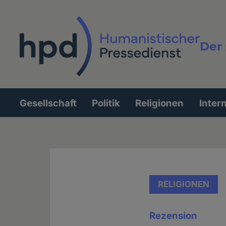
Direkt
zum
Inhalt
Der 
Vollt
Gesellschaft
Politik
Religionen
Inter
Hauptnavigation
RELIGIONEN
Rezension