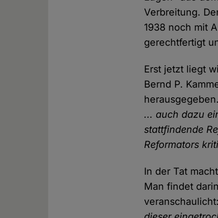
Verbreitung. De
1938 noch mit 
gerechtfertigt u
Erst jetzt liegt
Bernd P. Kammer
herausgegeben. 
... auch dazu e
stattfindende R
Reformators kri
In der Tat mach
Man findet dari
veranschaulicht
dieser eingetro