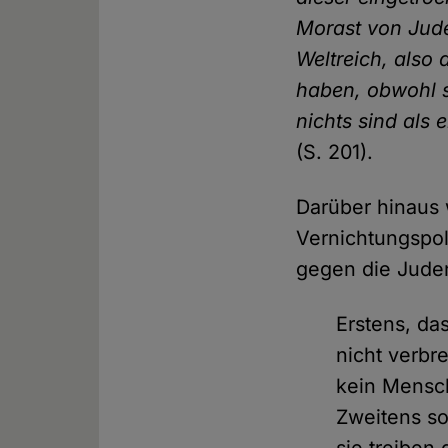
Morast von Jude
Weltreich, also
haben, obwohl s
nichts sind als 
(S. 201).
Darüber hinaus 
Vernichtungspol
gegen die Jude
Erstens, d
nicht verbr
kein Mensch
Zweitens so
sie treiben