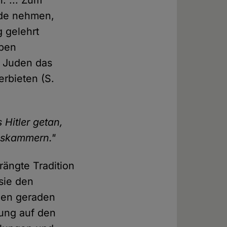
ude nehmen,
 gelehrt
eben
n Juden das
erbieten (S.
 Hitler getan,
Gaskammern."
ängte Tradition
sie den
 den geraden
sung auf den