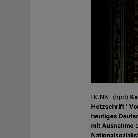
BONN. (hpd)
Ka
Hetzschrift "V
heutiges Deutsc
mit Ausnahme d
Nationalsoziali