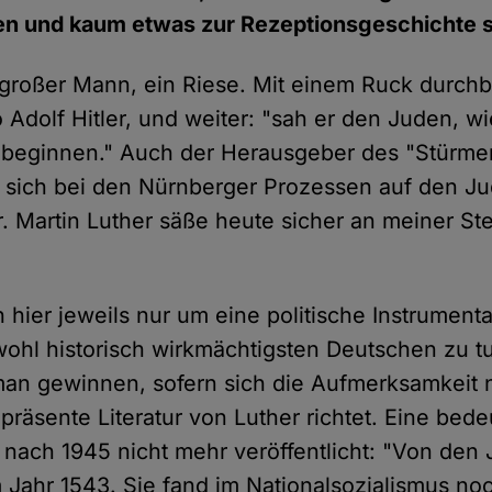
en und kaum etwas zur Rezeptionsgeschichte 
 großer Mann, ein Riese. Mit einem Ruck durchb
dolf Hitler, und weiter: "sah er den Juden, wie
beginnen." Auch der Herausgeber des "Stürmer"
ef sich bei den Nürnberger Prozessen auf den J
. Martin Luther säße heute sicher an meiner Ste
"
 hier jeweils nur um eine politische Instrumenta
wohl historisch wirkmächtigsten Deutschen zu t
an gewinnen, sofern sich die Aufmerksamkeit n
räsente Literatur von Luther richtet. Eine bede
nach 1945 nicht mehr veröffentlicht: "Von den
Jahr 1543. Sie fand im Nationalsozialismus no