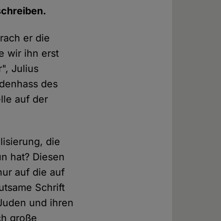
schreiben.
rach er die
 wir ihn erst
, Julius
udenhass des
lle auf der
lisierung, die
un hat? Diesen
ur auf die auf
utsame Schrift
 Juden und ihren
ch große