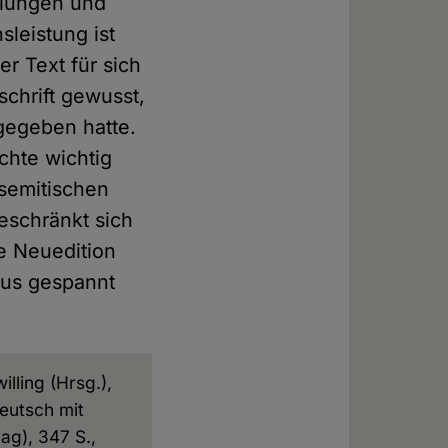
elungen und
leistung ist
r Text für sich
schrift gewusst,
gegeben hatte.
chte wichtig
semitischen
beschränkt sich
ie Neuedition
aus gespannt
lling (Hrsg.),
eutsch mit
ag), 347 S.,