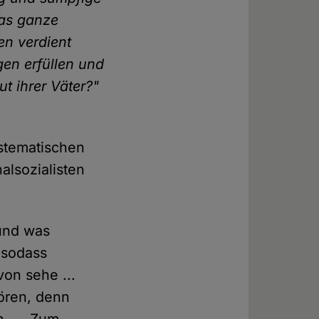
das ganze
en verdient
en erfüllen und
ut ihrer Väter?"
ystematischen
alsozialisten
und was
 sodass
von sehe ...
ören, denn
. ... Zum