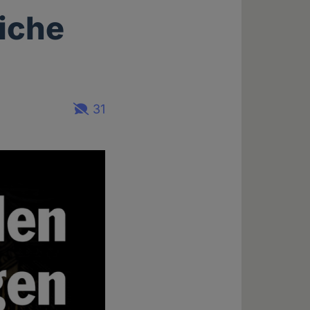
liche
31