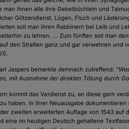
e man ihnen alle ihre Gebetbüchlein und Talm
lcher Götzendienst, Lügen, Fluch und Lästerung
ierten soll man ihren Rabbinern bei Leib und L
weiterhin zu lehren. ... Zum fünften soll man de
t auf den Straßen ganz und gar verwehren und v
1).
arl Jaspers bemerkte demnach zutreffend:
"Was
ten, mit Ausnahme der direkten Tötung durch 
n kommt das Verdienst zu, an diese gern verdr
rt zu haben. In ihrer Neuausgabe dokumentieren 
s der zweiten erweiterten Auflage von 1543 auf
d eine im heutigen Deutsch gehaltene Textfas