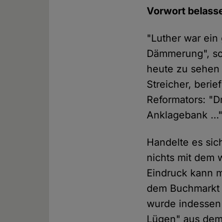
Vorwort belass
"Luther war ein
Dämmerung", so A
heute zu sehen 
Streicher, beri
Reformators: "Dr
Anklagebank …
Handelte es sich
nichts mit dem 
Eindruck kann m
dem Buchmarkt p
wurde indessen 
Lügen" aus dem 