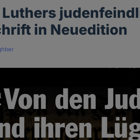
 Luthers judenfeind
hrift in Neuedition
ghber