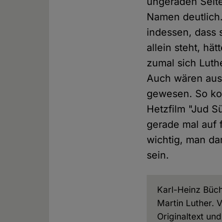
ungeraden Seit
Namen deutlich.
indessen, dass 
allein steht, h
zumal sich Luth
Auch wären ausf
gewesen. So ko
Hetzfilm "Jud Sü
gerade mal auf f
wichtig, man da
sein.
Karl-Heinz Büch
Martin Luther. 
Originaltext und