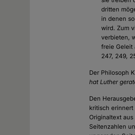
dritten mög
in denen so
wird. Zum v
verbieten, 
freie Gelei
247, 249, 25
Der Philosoph K
hat Luther gera
Den Herausgeber
kritisch erinne
Originaltext au
Seitenzahlen un