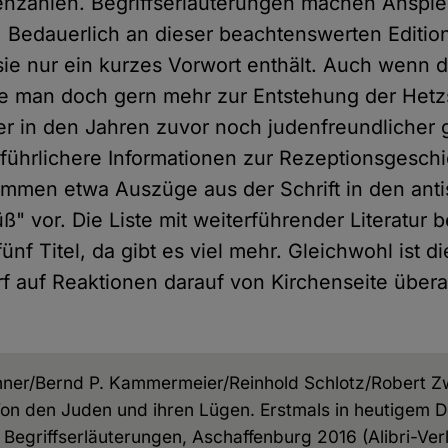
enzahlen. Begriffserläuterungen machen Anspi
 Bedauerlich an dieser beachtenswerten Editions
sie nur ein kurzes Vorwort enthält. Auch wenn de
ätte man doch gern mehr zur Entstehung der Hetz
er in den Jahren zuvor noch judenfreundlicher 
ührlichere Informationen zur Rezeptionsgeschi
mmen etwa Auszüge aus der Schrift in den anti
ß" vor. Die Liste mit weiterführender Literatur 
ünf Titel, da gibt es viel mehr. Gleichwohl ist d
rf auf Reaktionen darauf von Kirchenseite über
ner/Bernd P. Kammermeier/Reinhold Schlotz/Robert Zwi
Von den Juden und ihren Lügen. Erstmals in heutigem D
 Begriffserläuterungen, Aschaffenburg 2016 (Alibri-Verl