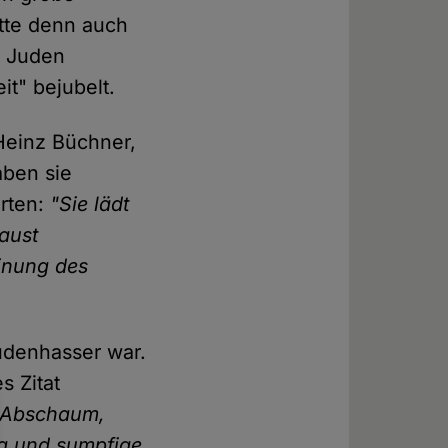
tte denn auch
n Juden
it" bejubelt.
-Heinz Büchner,
aben sie
orten:
"Sie lädt
aust
inung des
Judenhasser war.
s Zitat
e Abschaum,
ig und sumpfige