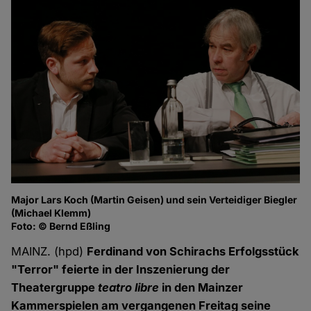
Major Lars Koch (Martin Geisen) und sein Verteidiger Biegler
St
(Michael Klemm)
Ne
Foto: © Bernd Eßling
Fo
MAINZ. (hpd)
Ferdinand von Schirachs Erfolgsstück
"Terror" feierte in der Inszenierung der
Theatergruppe
teatro libre
in den Mainzer
Kammerspielen am vergangenen Freitag seine