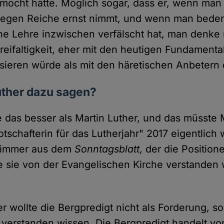
rmocht hätte. Möglich sogar, dass er, wenn man
egen Reiche ernst nimmt, und wenn man beden
ne Lehre inzwischen verfälscht hat, man denke 
reifaltigkeit, eher mit den heutigen Fundamenta
isieren würde als mit den häretischen Anbeter
ther dazu sagen?
das besser als Martin Luther, und das müsste 
schafterin für das Lutherjahr" 2017 eigentlich 
 Grimmer aus dem
Sonntagsblatt
, der die Position
e sie von der Evangelischen Kirche verstanden
:
er wollte die Bergpredigt nicht als Forderung, s
verstanden wissen. Die Bergpredigt handelt vo