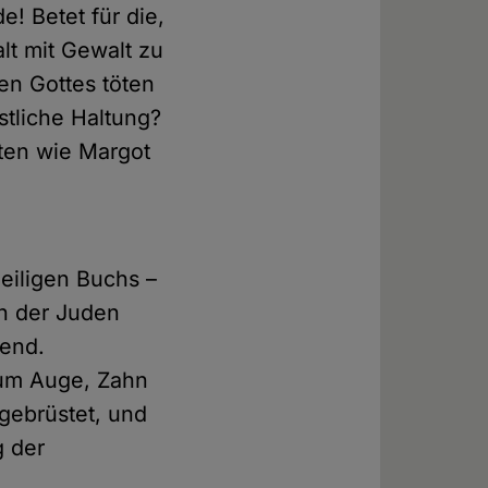
e! Betet für die,
alt mit Gewalt zu
en Gottes töten
istliche Haltung?
ten wie Margot
heiligen Buchs –
n der Juden
gend.
 um Auge, Zahn
 gebrüstet, und
g der