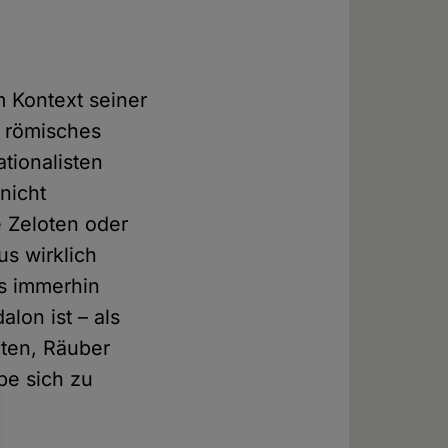
m Kontext seiner
a römisches
tionalisten
nicht
 Zeloten oder
us wirklich
es immerhin
alon ist – als
iten, Räuber
be sich zu