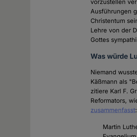
vorzustellen ve
Ausführungen g
Christentum sei
Lehre von der D
Gottes sympath
Was würde Lu
Niemand wusste 
Käßmann als "Bot
zitiere Karl F.
Reformators, wi
zusammenfasst
Martin Luth
Evangelium 