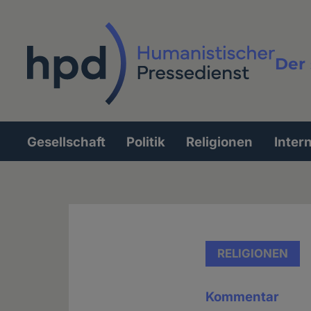
Direkt
zum
Inhalt
Der 
Vollt
Gesellschaft
Politik
Religionen
Inter
Hauptnavigation
RELIGIONEN
Kommentar