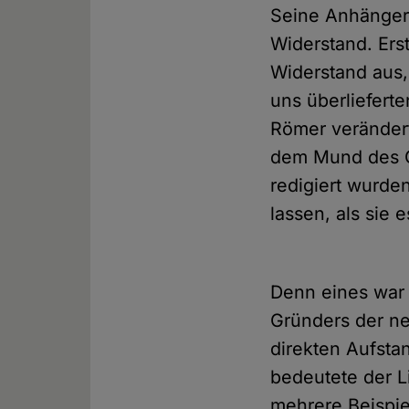
Seine Anhänger,
Widerstand. Ers
Widerstand aus,
uns überliefert
Römer verändert
dem Mund des G
redigiert wurde
lassen, als sie
Denn eines war 
Gründers der ne
direkten Aufst
bedeutete der L
mehrere Beispiel