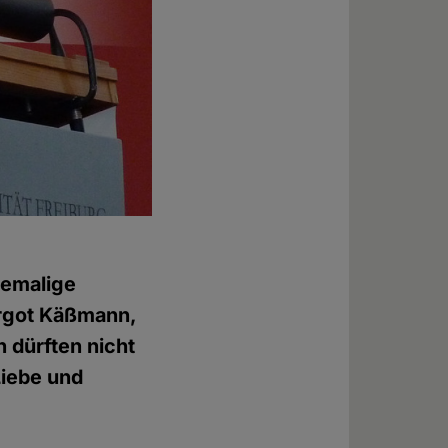
hemalige
argot Käßmann,
n dürften nicht
Liebe und