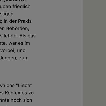
ben friedlich
rstigen
 in der Praxis
hen Behörden,
s lehrte. Als das
rte, war es im
 vorbei, und
ndungen, zum
twa das "Liebet
es Kontextes zu
annte noch sich