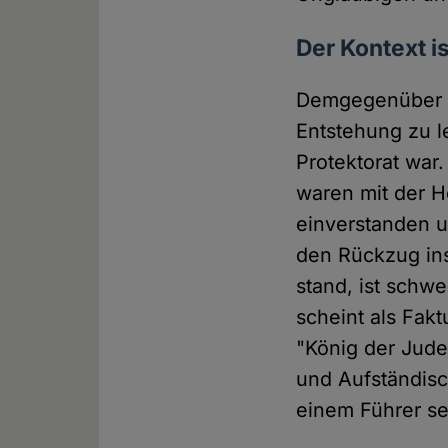
Der Kontext i
Demgegenüber gi
Entstehung zu l
Protektorat war
waren mit der H
einverstanden u
den Rückzug ins
stand, ist schw
scheint als Fakt
"König der Juden
und Aufständisc
einem Führer se