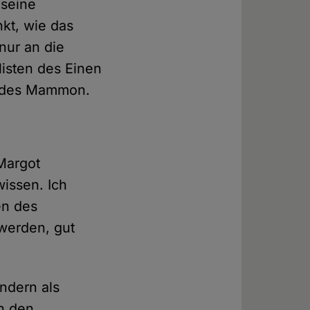
 seine
kt, wie das
nur an die
listen des Einen
n des Mammon.
Margot
wissen. Ich
en des
 werden, gut
ondern als
n den