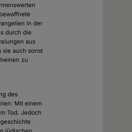
nennenswerten
 bewaffnete
vangelien in der
s durch die
ezeiungen aus
 sie auch sonst
cheinen zu
ung des
rien: Mit einem
em Tod. Jedoch
lgeschichte
en jüdischen