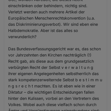
einschränken oder behindern, nichtig sind.
Verletzt werden auch mehrere Artikel der
Europäischen Menschenrechtskonvention (u.a.
das Diskriminierungsverbot). Wir sind eben eine
Halbdemokratie. Aber ist das alles so
verwunderlich?
Das Bundesverfassungsgericht war es, das schon
vor Jahrzehnten den Kirchen nachträglich (!)
Recht gab, als diese aus dem grundgesetzlich
verbürgten Recht der Selbst v e r w a l t u n g
ihrer eigenen Angelegenheiten selbstherrlich das
stark kompetenzerweiternde Selbst b e s t i m m u
n g s r e c h t machten. Es ist eben wie in einer
Diktatur – die wichtigen Entscheidungen fallen
hinter den Kulissen, vorbei an den Vertretern des
Volkes. Wobei auch diese vielfach schon durch
Ämter und Vergünstigungen »eingebunden« sind: