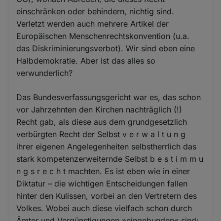
einschränken oder behindern, nichtig sind.
Verletzt werden auch mehrere Artikel der
Europäischen Menschenrechtskonvention (u.a.
das Diskriminierungsverbot). Wir sind eben eine
Halbdemokratie. Aber ist das alles so
verwunderlich?
Das Bundesverfassungsgericht war es, das schon
vor Jahrzehnten den Kirchen nachträglich (!)
Recht gab, als diese aus dem grundgesetzlich
verbürgten Recht der Selbst v e r w a l t u n g
ihrer eigenen Angelegenheiten selbstherrlich das
stark kompetenzerweiternde Selbst b e s t i m m u
n g s r e c h t machten. Es ist eben wie in einer
Diktatur – die wichtigen Entscheidungen fallen
hinter den Kulissen, vorbei an den Vertretern des
Volkes. Wobei auch diese vielfach schon durch
Ämter und Vergünstigungen »eingebunden« sind: