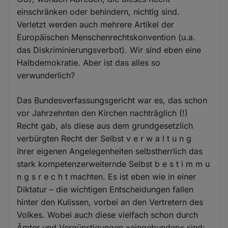
einschränken oder behindern, nichtig sind.
Verletzt werden auch mehrere Artikel der
Europäischen Menschenrechtskonvention (u.a.
das Diskriminierungsverbot). Wir sind eben eine
Halbdemokratie. Aber ist das alles so
verwunderlich?
Das Bundesverfassungsgericht war es, das schon
vor Jahrzehnten den Kirchen nachträglich (!)
Recht gab, als diese aus dem grundgesetzlich
verbürgten Recht der Selbst v e r w a l t u n g
ihrer eigenen Angelegenheiten selbstherrlich das
stark kompetenzerweiternde Selbst b e s t i m m u
n g s r e c h t machten. Es ist eben wie in einer
Diktatur – die wichtigen Entscheidungen fallen
hinter den Kulissen, vorbei an den Vertretern des
Volkes. Wobei auch diese vielfach schon durch
Ämter und Vergünstigungen »eingebunden« sind: