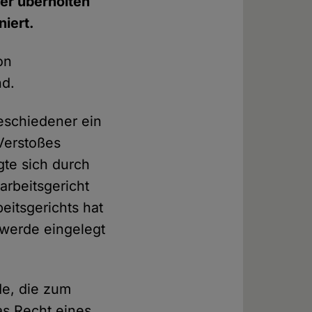
hrer überholten
niert.
on
nd.
eschiedener ein
Verstoßes
gte sich durch
arbeitsgericht
eitsgerichts hat
hwerde eingelegt
de, die zum
das Recht eines