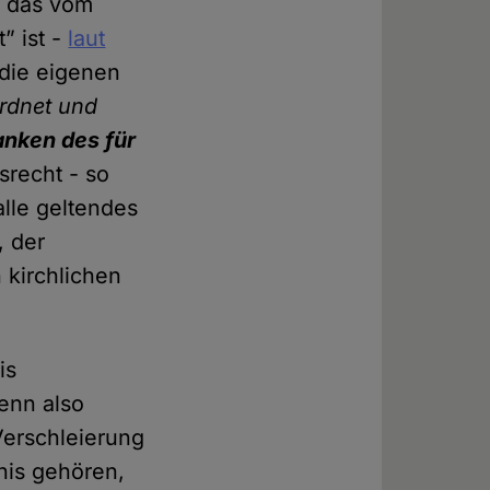
n das vom
” ist -
laut
 die eigenen
ordnet und
anken des für
srecht - so
alle geltendes
, der
 kirchlichen
is
enn also
Verschleierung
nis gehören,