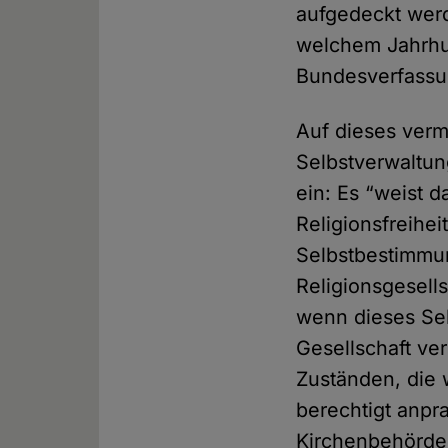
aufgedeckt werd
welchem Jahrhu
Bundesverfassu
Auf dieses verm
Selbstverwaltun
ein: Es “weist d
Religionsfreihei
Selbstbestimmu
Religionsgesell
wenn dieses Sel
Gesellschaft ver
Zuständen, die 
berechtigt anpr
Kirchenbehörden