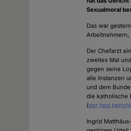
hat das Gericht 
Sexualmoral bes
Das war gestern
Arbeitnehmern, d
Der Chefarzt ei
zweites Mal un
gegen seine Loy
alle Instanzen 
und dem Bundesa
die katholische
(
der hpd berich
Ingrid Matthäu
gestrigen Urteil