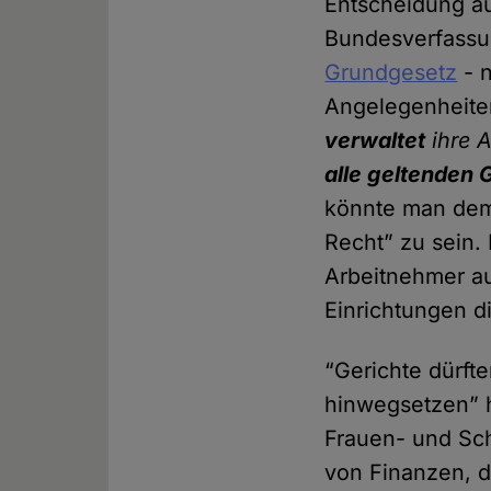
Entscheidung au
Bundesverfassun
Grundgesetz
- n
Angelegenheiten
verwaltet
ihre 
alle geltenden 
könnte man dem 
Recht” zu sein. 
Arbeitnehmer au
Einrichtungen di
“Gerichte dürfte
hinwegsetzen” 
Frauen- und Sch
von Finanzen, d