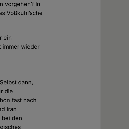
en vorgehen? In
as Voßkuhl’sche
r ein
t immer wieder
e
Selbst dann,
r die
chon fast nach
nd Iran
 bei den
ogisches