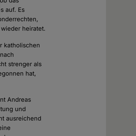
hob das
s auf. Es
Sonderrechten,
ieder heiratet.
r katholischen
 nach
ht strenger als
begonnen hat,
ent Andreas
utung und
ht ausreichend
eine