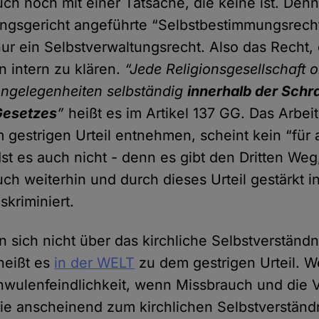
ch noch mit einer Tatsache, die keine ist. Den
gsgericht angeführte “Selbstbestimmungsrecht
ur ein Selbstverwaltungsrecht. Also das Recht,
 intern zu klären.
“Jede Religionsgesellschaft 
Angelegenheiten selbständig
innerhalb der Schr
Gesetzes
”
heißt es im Artikel 137 GG. Das Arbeit
gestrigen Urteil entnehmen, scheint kein “für 
Ist es auch nicht - denn es gibt den Dritten Weg
ch weiterhin und durch dieses Urteil gestärkt in
skriminiert.
n sich nicht über das kirchliche Selbstverständn
heißt es
in der WELT
zu dem gestrigen Urteil. W
wulenfeindlichkeit, wenn Missbrauch und die 
ie anscheinend zum kirchlichen Selbstverständ