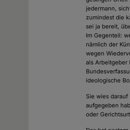
jedermann, sich
zumindest die k
sei ja bereit, ü
Im Gegenteil: w
nämlich der Kün
wegen Wiederver
als Arbeitgeber
Bundesverfassun
ideologische Bor
Sie wies darauf 
aufgegeben habe
oder Gerichtsur