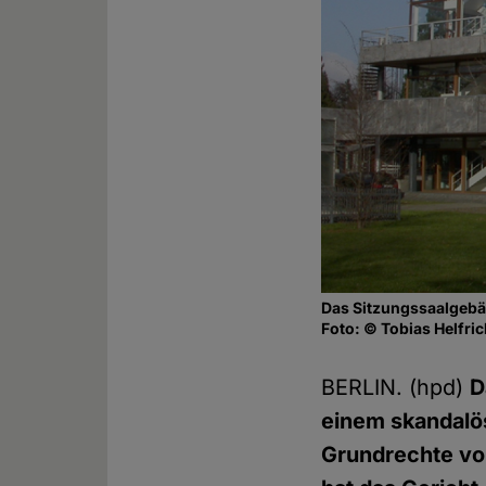
Das Sitzungssaalgebä
Foto: © Tobias Helfri
BERLIN. (hpd)
D
einem skandalös
Grundrechte vor