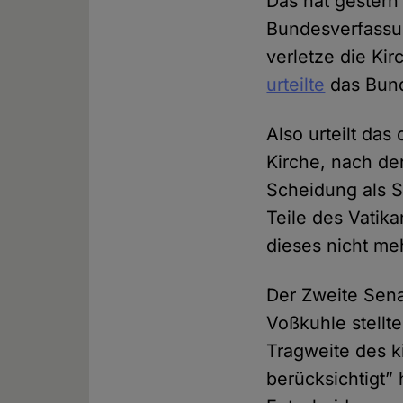
Das hat gestern
Bundesverfassun
verletze die Kir
urteilte
das Bund
Also urteilt da
Kirche, nach de
Scheidung als S
Teile des Vatik
dieses nicht me
Der Zweite Sena
Voßkuhle stellt
Tragweite des k
berücksichtigt”