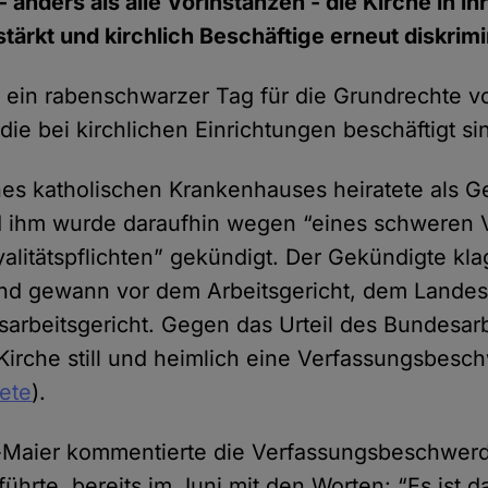
- anders als alle Vorinstanzen - die Kirche in i
tärkt und kirchlich Beschäftige erneut diskrimi
 ein rabenschwarzer Tag für die Grundrechte v
ie bei kirchlichen Einrichtungen beschäftigt si
nes katholischen Krankenhauses heiratete als G
d ihm wurde daraufhin wegen “eines schweren 
alitätspflichten” gekündigt. Der Gekündigte kla
und gewann vor dem Arbeitsgericht, dem Landes
rbeitsgericht. Gegen das Urteil des Bundesarb
 Kirche still und heimlich eine Verfassungsbesc
tete
).
s-Maier kommentierte die Verfassungsbeschwer
 führte, bereits im Juni mit den Worten: “Es ist 