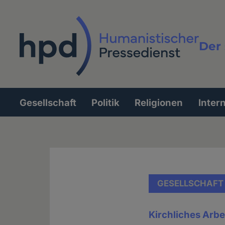
Direkt
zum
Inhalt
Der 
Vollt
Gesellschaft
Politik
Religionen
Inter
Hauptnavigation
GESELLSCHAFT
Kirchliches Arbe