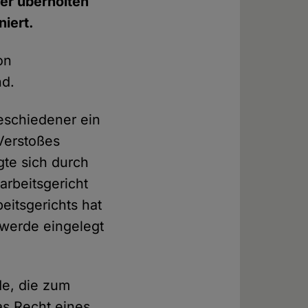
hrer überholten
niert.
on
nd.
eschiedener ein
Verstoßes
gte sich durch
arbeitsgericht
eitsgerichts hat
hwerde eingelegt
de, die zum
das Recht eines