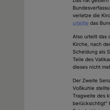
Das hat gestern
Bundesverfassun
verletze die Kir
urteilte
das Bund
Also urteilt da
Kirche, nach de
Scheidung als S
Teile des Vatik
dieses nicht me
Der Zweite Sena
Voßkuhle stellt
Tragweite des k
berücksichtigt”