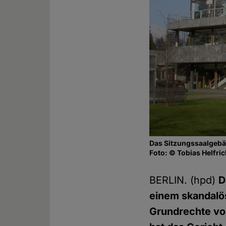
Das Sitzungssaalgebä
Foto: © Tobias Helfri
BERLIN. (hpd)
D
einem skandalös
Grundrechte vor