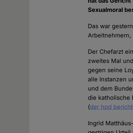
hat das Gericht 
Sexualmoral bes
Das war gestern
Arbeitnehmern, d
Der Chefarzt ei
zweites Mal un
gegen seine Loy
alle Instanzen 
und dem Bundesa
die katholische
(
der hpd berich
Ingrid Matthäu
gestrigen Urteil