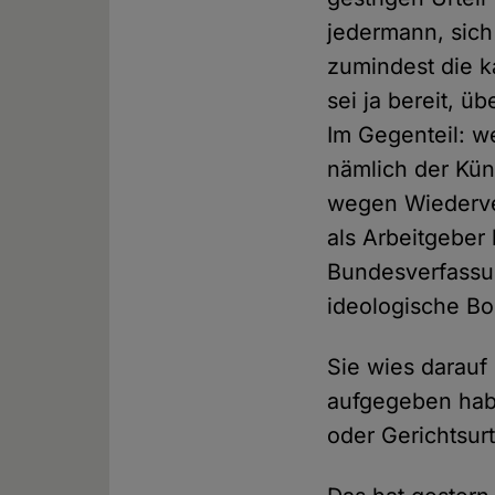
jedermann, sich
zumindest die k
sei ja bereit, ü
Im Gegenteil: w
nämlich der Kün
wegen Wiederver
als Arbeitgeber
Bundesverfassun
ideologische Bor
Sie wies darauf 
aufgegeben habe
oder Gerichtsur