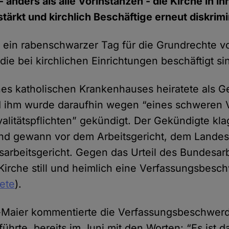
- anders als alle Vorinstanzen - die Kirche in i
tärkt und kirchlich Beschäftige erneut diskrimi
 ein rabenschwarzer Tag für die Grundrechte v
ie bei kirchlichen Einrichtungen beschäftigt si
nes katholischen Krankenhauses heiratete als G
d ihm wurde daraufhin wegen “eines schweren 
alitätspflichten” gekündigt. Der Gekündigte kla
und gewann vor dem Arbeitsgericht, dem Landes
rbeitsgericht. Gegen das Urteil des Bundesarb
 Kirche still und heimlich eine Verfassungsbesc
tete
).
s-Maier kommentierte die Verfassungsbeschwer
 führte, bereits im Juni mit den Worten: “Es ist 