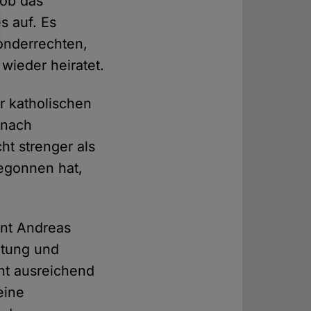
hob das
s auf. Es
Sonderrechten,
ieder heiratet.
r katholischen
 nach
ht strenger als
begonnen hat,
ent Andreas
utung und
ht ausreichend
eine