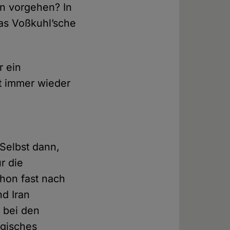
en vorgehen? In
as Voßkuhl’sche
r ein
t immer wieder
e
Selbst dann,
r die
chon fast nach
nd Iran
 bei den
ogisches