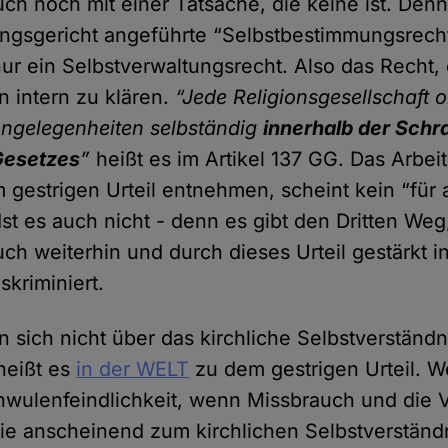
ch noch mit einer Tatsache, die keine ist. Den
gsgericht angeführte “Selbstbestimmungsrecht
ur ein Selbstverwaltungsrecht. Also das Recht,
 intern zu klären.
“Jede Religionsgesellschaft 
Angelegenheiten selbständig
innerhalb der Schr
Gesetzes
”
heißt es im Artikel 137 GG. Das Arbeit
gestrigen Urteil entnehmen, scheint kein “für 
Ist es auch nicht - denn es gibt den Dritten Weg
ch weiterhin und durch dieses Urteil gestärkt in
skriminiert.
n sich nicht über das kirchliche Selbstverständn
heißt es
in der WELT
zu dem gestrigen Urteil. W
wulenfeindlichkeit, wenn Missbrauch und die 
ie anscheinend zum kirchlichen Selbstverständ