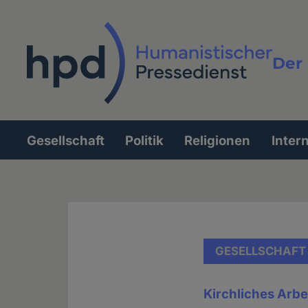
Direkt
zum
Inhalt
Der 
Vollt
Gesellschaft
Politik
Religionen
Inter
Hauptnavigation
GESELLSCHAFT
Kirchliches Arbe