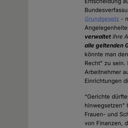
Entscheidung au
Bundesverfassun
Grundgesetz
- n
Angelegenheiten
verwaltet
ihre 
alle geltenden 
könnte man dem 
Recht” zu sein. 
Arbeitnehmer au
Einrichtungen di
“Gerichte dürfte
hinwegsetzen” 
Frauen- und Sch
von Finanzen, d