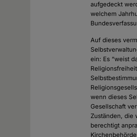
aufgedeckt werd
welchem Jahrhu
Bundesverfassu
Auf dieses verm
Selbstverwaltun
ein: Es “weist d
Religionsfreihei
Selbstbestimmu
Religionsgesell
wenn dieses Sel
Gesellschaft ver
Zuständen, die 
berechtigt anpr
Kirchenbehörden