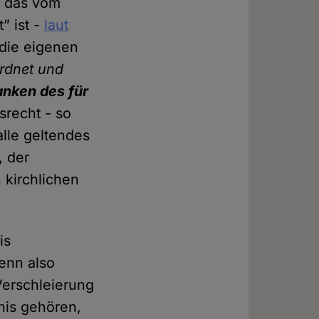
n das vom
” ist -
laut
 die eigenen
ordnet und
anken des für
srecht - so
alle geltendes
, der
 kirchlichen
is
enn also
Verschleierung
nis gehören,