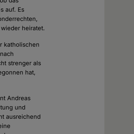
hob das
s auf. Es
Sonderrechten,
ieder heiratet.
r katholischen
 nach
ht strenger als
begonnen hat,
ent Andreas
utung und
ht ausreichend
eine