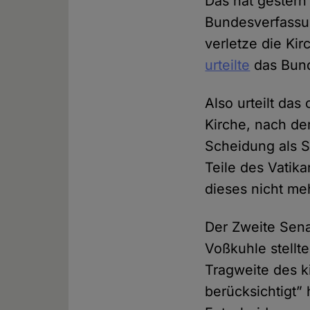
Das hat gestern
Bundesverfassun
verletze die Kir
urteilte
das Bund
Also urteilt da
Kirche, nach de
Scheidung als S
Teile des Vatik
dieses nicht me
Der Zweite Sena
Voßkuhle stellt
Tragweite des k
berücksichtigt”