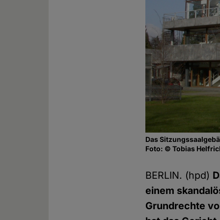
Das Sitzungssaalgebä
Foto: © Tobias Helfri
BERLIN. (hpd)
D
einem skandalös
Grundrechte vor