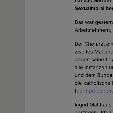
hat das Gericht 
Sexualmoral bes
Das war gestern
Arbeitnehmern, d
Der Chefarzt ei
zweites Mal un
gegen seine Loy
alle Instanzen 
und dem Bundesa
die katholische
(
der hpd berich
Ingrid Matthäu
gestrigen Urteil