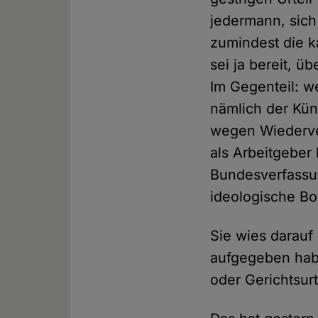
jedermann, sich
zumindest die k
sei ja bereit, ü
Im Gegenteil: w
nämlich der Kün
wegen Wiederver
als Arbeitgeber
Bundesverfassun
ideologische Bor
Sie wies darauf 
aufgegeben habe
oder Gerichtsur