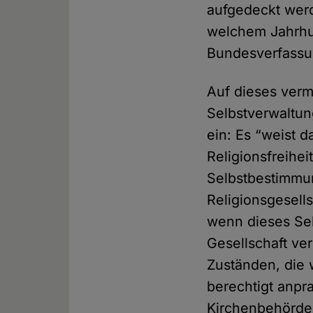
aufgedeckt werd
welchem Jahrhu
Bundesverfassu
Auf dieses verm
Selbstverwaltun
ein: Es “weist d
Religionsfreihei
Selbstbestimmu
Religionsgesell
wenn dieses Sel
Gesellschaft ver
Zuständen, die 
berechtigt anpr
Kirchenbehörden