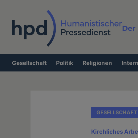
Direkt
zum
Inhalt
Der 
Vollt
Gesellschaft
Politik
Religionen
Inter
Hauptnavigation
GESELLSCHAFT
Kirchliches Arbe