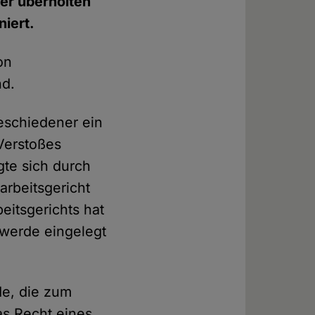
hrer überholten
niert.
on
nd.
eschiedener ein
Verstoßes
gte sich durch
arbeitsgericht
eitsgerichts hat
hwerde eingelegt
de, die zum
das Recht eines