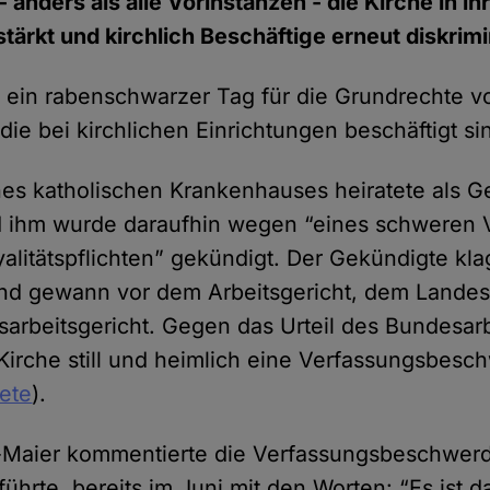
- anders als alle Vorinstanzen - die Kirche in i
tärkt und kirchlich Beschäftige erneut diskrimi
 ein rabenschwarzer Tag für die Grundrechte v
ie bei kirchlichen Einrichtungen beschäftigt si
nes katholischen Krankenhauses heiratete als G
d ihm wurde daraufhin wegen “eines schweren 
alitätspflichten” gekündigt. Der Gekündigte kla
und gewann vor dem Arbeitsgericht, dem Landes
rbeitsgericht. Gegen das Urteil des Bundesarb
 Kirche still und heimlich eine Verfassungsbesc
tete
).
s-Maier kommentierte die Verfassungsbeschwer
 führte, bereits im Juni mit den Worten: “Es ist 