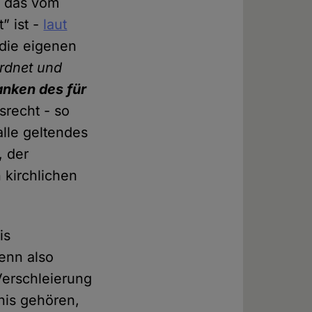
n das vom
” ist -
laut
 die eigenen
ordnet und
anken des für
srecht - so
alle geltendes
, der
 kirchlichen
is
enn also
Verschleierung
nis gehören,