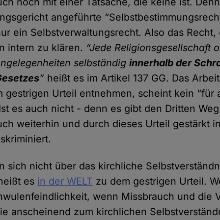
ch noch mit einer Tatsache, die keine ist. Den
gsgericht angeführte “Selbstbestimmungsrecht
ur ein Selbstverwaltungsrecht. Also das Recht,
 intern zu klären.
“Jede Religionsgesellschaft 
Angelegenheiten selbständig
innerhalb der Schr
Gesetzes
”
heißt es im Artikel 137 GG. Das Arbeit
gestrigen Urteil entnehmen, scheint kein “für 
Ist es auch nicht - denn es gibt den Dritten Weg
ch weiterhin und durch dieses Urteil gestärkt in
skriminiert.
n sich nicht über das kirchliche Selbstverständn
heißt es
in der WELT
zu dem gestrigen Urteil. W
wulenfeindlichkeit, wenn Missbrauch und die 
ie anscheinend zum kirchlichen Selbstverständ