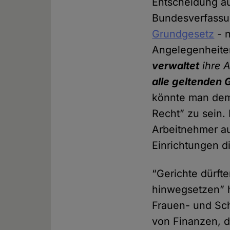
Entscheidung au
Bundesverfassun
Grundgesetz
- n
Angelegenheiten
verwaltet
ihre 
alle geltenden 
könnte man dem 
Recht” zu sein. 
Arbeitnehmer au
Einrichtungen di
“Gerichte dürfte
hinwegsetzen” 
Frauen- und Sch
von Finanzen, d