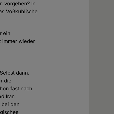
en vorgehen? In
as Voßkuhl’sche
r ein
t immer wieder
e
Selbst dann,
r die
chon fast nach
nd Iran
 bei den
ogisches