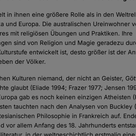
elt in ihnen eine größere Rolle als in den Weltr
ka und Europa. Die australischen Ureinwohner v
es mit religiösen Übungen und Praktiken. Ihre
ungen sind von Religion und Magie geradezu dur
ulturstufe entwickelt ist, desto größer ist der An
Leben der Völker.
chen Kulturen niemand, der nicht an Geister, Göt
hte glaubt (Eliade 1994; Frazer 1977; Jensen 199
Europa gab es noch keinen einzigen Atheisten (
isten tauchten nach den Analysen von Buckley 
tesianischen Philosophie in Frankreich auf. Ende
d vor allem Anfang des 18. Jahrhunderts entsta
iteratur, in der weltgeschichtlich erstmalig ein