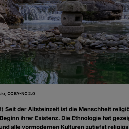
ickr, CC BY-NC 2.0
f)
Seit der Altsteinzeit ist die Menschheit religiö
eginn ihrer Existenz. Die Ethnologie hat gezeig
und alle vormodernen Kulturen zutiefst religiös