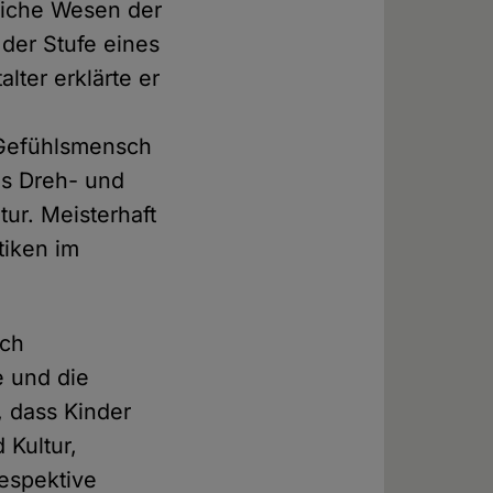
dliche Wesen der
der Stufe eines
lter erklärte er
 Gefühlsmensch
s Dreh- und
ur. Meisterhaft
tiken im
ich
e und die
 dass Kinder
 Kultur,
respektive