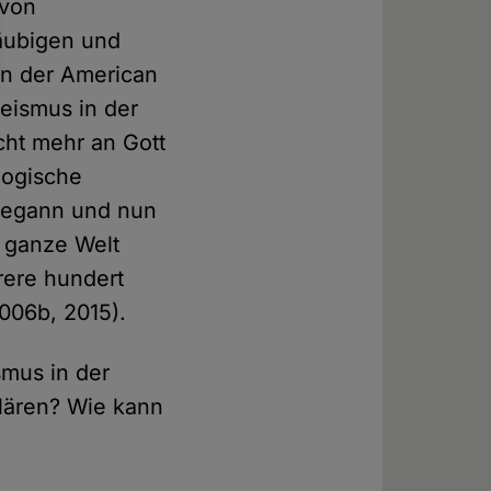
 von
läubigen und
in der American
heismus in der
cht mehr an Gott
ologische
 begann und nun
e ganze Welt
rere hundert
006b, 2015).
smus in der
lären? Wie kann