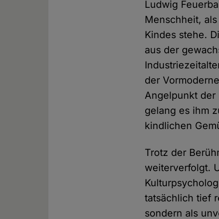
Ludwig Feuerbac
Menschheit, als
Kindes stehe. D
aus der gewach
Industriezeital
der Vormoderne
Angelpunkt der 
gelang es ihm z
kindlichen Gemü
Trotz der Berüh
weiterverfolgt.
Kulturpsycholo
tatsächlich tief
sondern als unv