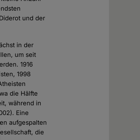
endsten
Diderot und der
ächst in der
llen, um seit
erden. 1916
sten, 1998
Atheisten
wa die Hälfte
it, während in
002). Eine
sten aufgespalten
esellschaft, die