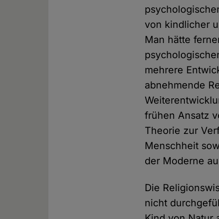
psychologische
von kindlicher 
Man hätte fern
psychologische
mehrere Entwick
abnehmende Rel
Weiterentwicklu
frühen Ansatz v
Theorie zur Ver
Menschheit sowi
der Moderne au
Die Religionswi
nicht durchgefüh
Kind von Natur 