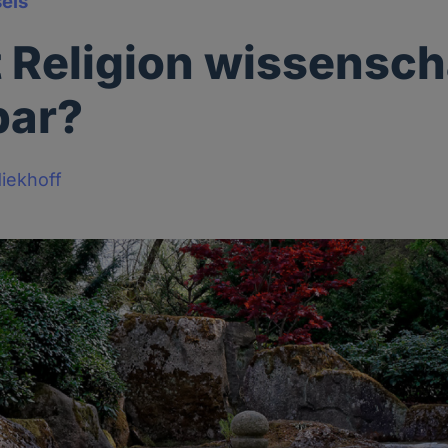
els
t Religion wissensch
bar?
iekhoff