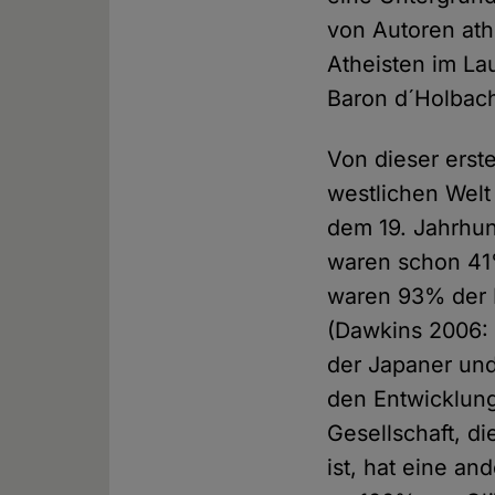
von Autoren ath
Atheisten im La
Baron d´Holbac
Von dieser erst
westlichen Welt 
dem 19. Jahrhun
waren schon 41
waren 93% der 
(Dawkins 2006: 
der Japaner und
den Entwicklung
Gesellschaft, di
ist, hat eine an