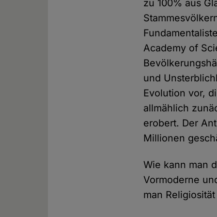
zu 100% aus Glä
Stammesvölkern 
Fundamentaliste
Academy of Scien
Bevölkerungshäl
und Unsterblichk
Evolution vor, 
allmählich zunä
erobert. Der An
Millionen gesch
Wie kann man da
Vormoderne und 
man Religiositä