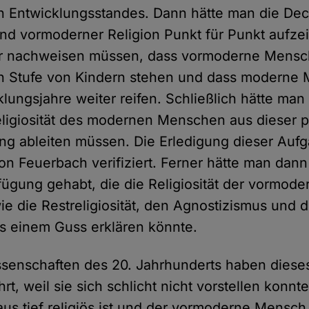
n Entwicklungsstandes. Dann hätte man die Dec
und vormoderner Religion Punkt für Punkt aufz
er nachweisen müssen, dass vormoderne Mensc
n Stufe von Kindern stehen und dass moderne
lungsjahre weiter reifen. Schließlich hätte man
igiosität des modernen Menschen aus dieser 
ng ableiten müssen. Die Erledigung dieser Auf
on Feuerbach verifiziert. Ferner hätte man dann
fügung gehabt, die die Religiosität der vormode
e die Restreligiosität, den Agnostizismus und 
s einem Guss erklären könnte.
ssenschaften des 20. Jahrhunderts haben dies
rt, weil sie sich schlicht nicht vorstellen konnt
aus tief religiös ist und der vormoderne Mensch