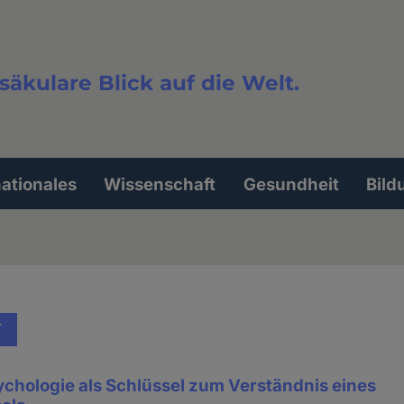
säkulare Blick auf die Welt.
extsuche
nationales
Wissenschaft
Gesundheit
Bild
T
chologie als Schlüssel zum Verständnis eines