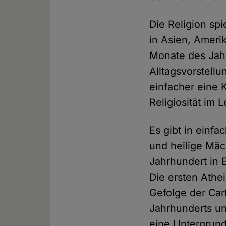
Die Religion spi
in Asien, Ameri
Monate des Jahr
Alltagsvorstell
einfacher eine K
Religiosität im 
Es gibt in einfa
und heilige Mäc
Jahrhundert in 
Die ersten Athe
Gefolge der Car
Jahrhunderts un
eine Untergrundl