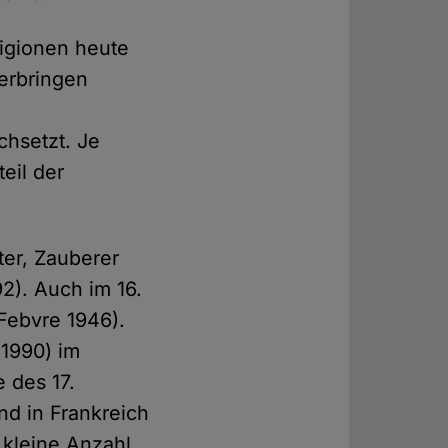
eligionen heute
erbringen
chsetzt. Je
teil der
ter, Zauberer
2). Auch im 16.
Febvre 1946).
(1990) im
 des 17.
nd in Frankreich
e kleine Anzahl