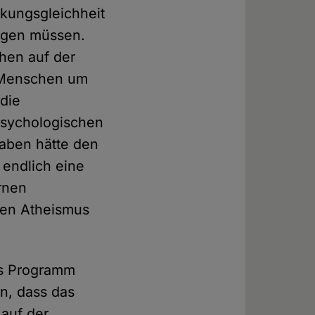
kungsgleichheit
eigen müssen.
hen auf der
 Menschen um
 die
psychologischen
gaben hätte den
 endlich eine
rnen
den Atheismus
es Programm
en, dass das
 auf der