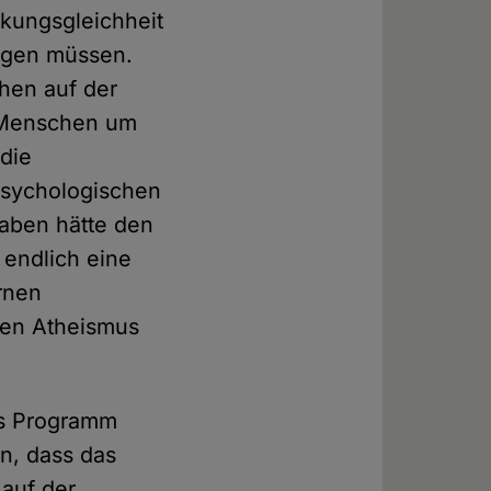
kungsgleichheit
eigen müssen.
hen auf der
 Menschen um
 die
psychologischen
gaben hätte den
 endlich eine
rnen
den Atheismus
es Programm
en, dass das
 auf der