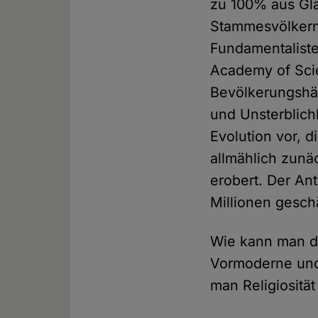
zu 100% aus Glä
Stammesvölkern 
Fundamentaliste
Academy of Scien
Bevölkerungshäl
und Unsterblichk
Evolution vor, 
allmählich zunä
erobert. Der An
Millionen gesch
Wie kann man da
Vormoderne und 
man Religiositä