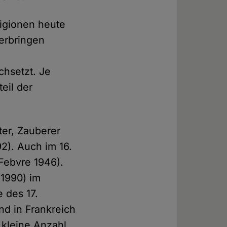
eligionen heute
erbringen
chsetzt. Je
teil der
ter, Zauberer
2). Auch im 16.
Febvre 1946).
(1990) im
 des 17.
nd in Frankreich
e kleine Anzahl