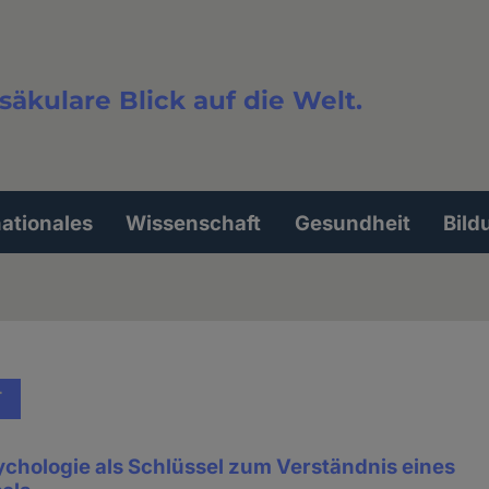
säkulare Blick auf die Welt.
extsuche
nationales
Wissenschaft
Gesundheit
Bild
T
chologie als Schlüssel zum Verständnis eines