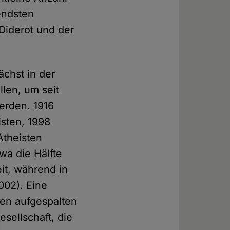
endsten
Diderot und der
ächst in der
llen, um seit
erden. 1916
sten, 1998
Atheisten
wa die Hälfte
it, während in
002). Eine
sten aufgespalten
esellschaft, die