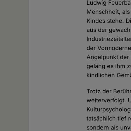
Ludwig Feuerbac
Menschheit, als
Kindes stehe. D
aus der gewach
Industriezeital
der Vormoderne
Angelpunkt der 
gelang es ihm z
kindlichen Gemü
Trotz der Berüh
weiterverfolgt.
Kulturpsycholo
tatsächlich tief
sondern als unv