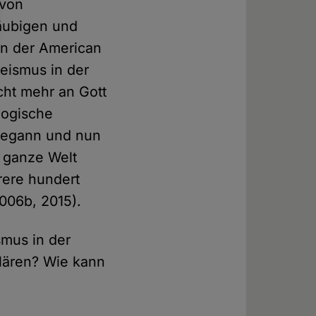
 von
läubigen und
in der American
heismus in der
cht mehr an Gott
ologische
 begann und nun
e ganze Welt
rere hundert
006b, 2015).
smus in der
lären? Wie kann