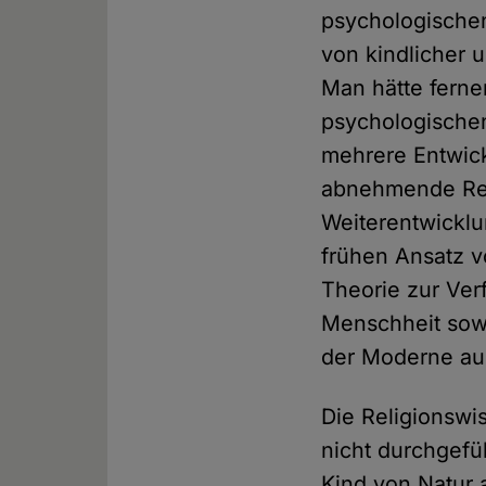
psychologische
von kindlicher 
Man hätte fern
psychologische
mehrere Entwick
abnehmende Rel
Weiterentwicklu
frühen Ansatz v
Theorie zur Ver
Menschheit sowi
der Moderne au
Die Religionswi
nicht durchgefüh
Kind von Natur 