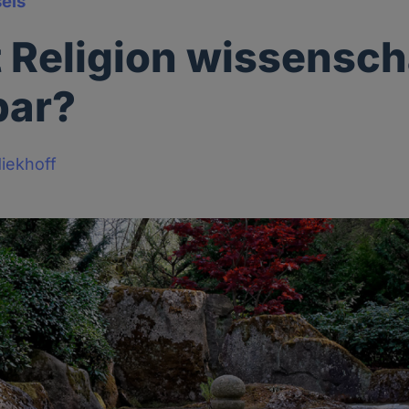
els
t Religion wissensch
bar?
iekhoff