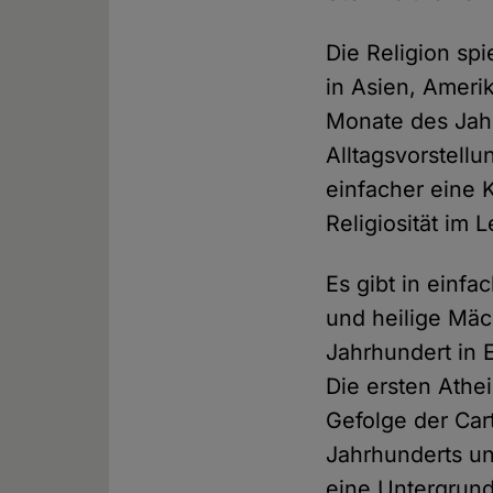
Die Religion spi
in Asien, Ameri
Monate des Jahr
Alltagsvorstell
einfacher eine K
Religiosität im 
Es gibt in einfa
und heilige Mäc
Jahrhundert in 
Die ersten Athe
Gefolge der Car
Jahrhunderts un
eine Untergrundl