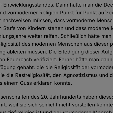
n Entwicklungsstandes. Dann hätte man die Dec
und vormoderner Religion Punkt für Punkt aufz
er nachweisen müssen, dass vormoderne Mensc
n Stufe von Kindern stehen und dass moderne
lungsjahre weiter reifen. Schließlich hätte man
igiosität des modernen Menschen aus dieser 
ng ableiten müssen. Die Erledigung dieser Auf
on Feuerbach verifiziert. Ferner hätte man dann
fügung gehabt, die die Religiosität der vormode
e die Restreligiosität, den Agnostizismus und 
s einem Guss erklären könnte.
ssenschaften des 20. Jahrhunderts haben dies
rt, weil sie sich schlicht nicht vorstellen konnt
aus tief religiös ist und der vormoderne Mensch