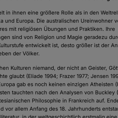
elt in ihnen eine größere Rolle als in den Weltr
ka und Europa. Die australischen Ureinwohner v
es mit religiösen Übungen und Praktiken. Ihre
ungen sind von Religion und Magie geradezu dur
ulturstufe entwickelt ist, desto größer ist der An
Leben der Völker.
chen Kulturen niemand, der nicht an Geister, Göt
hte glaubt (Eliade 1994; Frazer 1977; Jensen 199
Europa gab es noch keinen einzigen Atheisten (
isten tauchten nach den Analysen von Buckley 
tesianischen Philosophie in Frankreich auf. Ende
d vor allem Anfang des 18. Jahrhunderts entsta
iteratur, in der weltgeschichtlich erstmalig ein