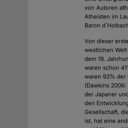
von Autoren ath
Atheisten im La
Baron d´Holbac
Von dieser erst
westlichen Welt 
dem 19. Jahrhun
waren schon 41
waren 93% der 
(Dawkins 2006: 
der Japaner und
den Entwicklung
Gesellschaft, di
ist, hat eine an