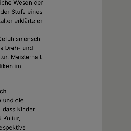
dliche Wesen der
der Stufe eines
lter erklärte er
 Gefühlsmensch
s Dreh- und
ur. Meisterhaft
tiken im
ich
e und die
 dass Kinder
 Kultur,
respektive