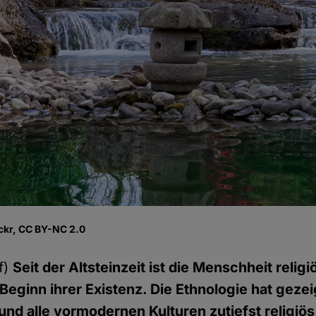
ickr, CC BY-NC 2.0
f)
Seit der Altsteinzeit ist die Menschheit religiö
eginn ihrer Existenz. Die Ethnologie hat gezeig
und alle vormodernen Kulturen zutiefst religiös