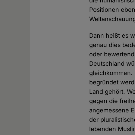
die humanistisc
Positionen eben
Weltanschauung
Dann heißt es w
genau dies bedeu
oder bewertend
Deutschland wür
gleichkommen. B
begründet werd
Land gehört. We
gegen die freih
angemessene Ein
der pluralistisc
lebenden Muslim