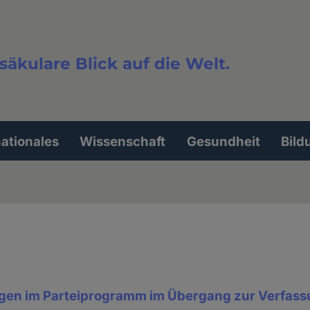
säkulare Blick auf die Welt.
extsuche
nationales
Wissenschaft
Gesundheit
Bild
en im Parteiprogramm im Übergang zur Verfass