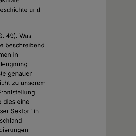
äkulare
Geschichte und
S. 49). Was
age beschreibend
men in
erleugnung
ste genauer
icht zu unserem
rontstellung
 dies eine
ser Sektor" in
tschland
ppierungen