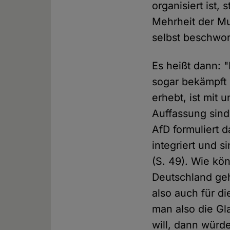
organisiert ist,
Mehrheit der Mus
selbst beschwor
Es heißt dann: 
sogar bekämpft 
erhebt, ist mit 
Auffassung sind
AfD formuliert 
integriert und s
(S. 49). Wie kö
Deutschland geh
also auch für d
man also die Gl
will, dann würd