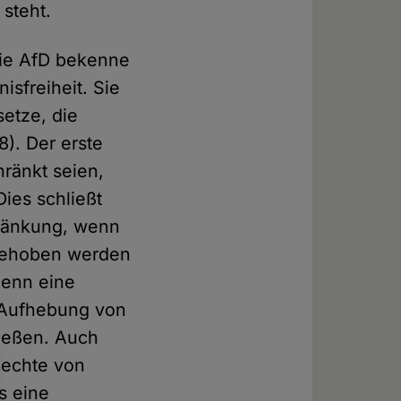
steht.
 Die AfD bekenne
sfreiheit. Sie
setze, die
). Der erste
hränkt seien,
ies schließt
hränkung, wenn
fgehoben werden
denn eine
e Aufhebung von
ießen. Auch
Rechte von
s eine