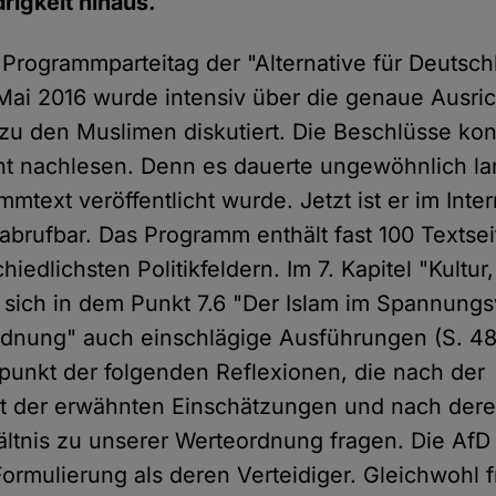
rigkeit hinaus.
 Programmparteitag der "Alternative für Deutsc
. Mai 2016 wurde intensiv über die genaue Ausric
zu den Muslimen diskutiert. Die Beschlüsse ko
cht nachlesen. Denn es dauerte ungewöhnlich la
ammtext veröffentlicht wurde. Jetzt ist er im Inte
i abrufbar. Das Programm enthält fast 100 Texts
hiedlichsten Politikfeldern. Im 7. Kapitel "Kultu
n sich in dem Punkt 7.6 "Der Islam im Spannungs
dnung" auch einschlägige Ausführungen (S. 48
lpunkt der folgenden Reflexionen, die nach der
 der erwähnten Einschätzungen und nach der
tnis zu unserer Werteordnung fragen. Die AfD 
ormulierung als deren Verteidiger. Gleichwohl fr