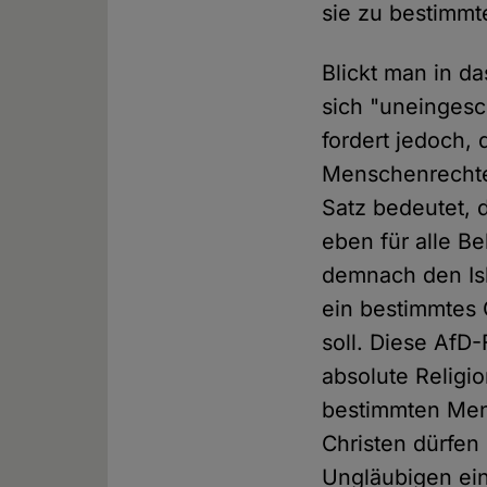
sie zu bestimmt
Blickt man in d
sich "uneingesc
fordert jedoch,
Menschenrechte 
Satz bedeutet, 
eben für alle B
demnach den Isl
ein bestimmtes 
soll. Diese AfD
absolute Religi
bestimmten Men
Christen dürfen
Ungläubigen ein