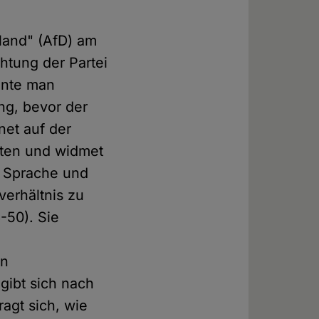
hland" (AfD) am
htung der Partei
nnte man
ng, bevor der
rnet auf der
eiten und widmet
r, Sprache und
verhältnis zu
-50). Sie
en
gibt sich nach
agt sich, wie