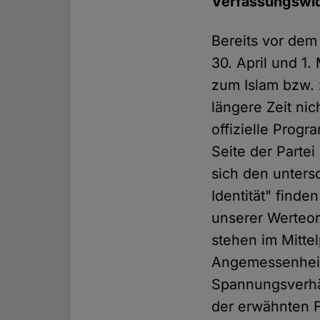
Verfassungswid
Bereits vor dem
30. April und 1
zum Islam bzw. 
längere Zeit ni
offizielle Progr
Seite der Parte
sich den untersc
Identität" finde
unserer Werteor
stehen im Mitte
Angemessenheit
Spannungsverhäl
der erwähnten F