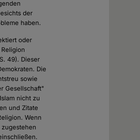
iegenden
gesichts der
robleme haben.
ktiert oder
 Religion
S. 49). Dieser
Demokraten. Die
htstreu sowie
er Gesellschaft"
Islam nicht zu
en und Zitate
Religion. Wenn
n zugestehen
einschließen.