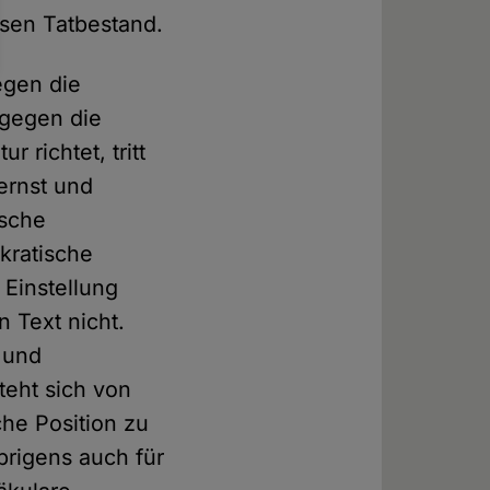
esen Tatbestand.
egen die
 gegen die
 richtet, tritt
ernst und
ische
okratische
Einstellung
 Text nicht.
n und
teht sich von
che Position zu
brigens auch für