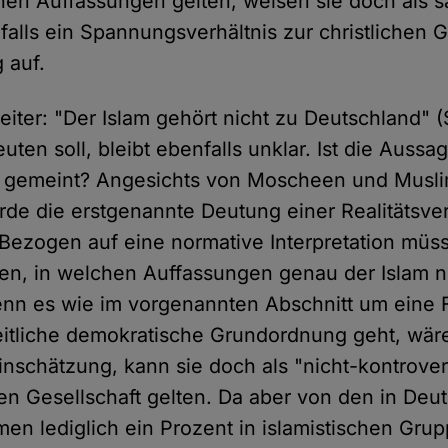
hen Auffassungen gelten, weisen sie doch als s
falls ein Spannungsverhältnis zur christlichen 
 auf.
eiter: "Der Islam gehört nicht zu Deutschland" (
ten soll, bleibt ebenfalls unklar. Ist die Auss
 gemeint? Angesichts von Moscheen und Musli
de die erstgenannte Deutung einer Realitätsv
ezogen auf eine normative Interpretation müs
en, in welchen Auffassungen genau der Islam n
nn es wie im vorgenannten Abschnitt um eine F
eitliche demokratische Grundordnung geht, wäre
schätzung, kann sie doch als "nicht-kontrover
hen Gesellschaft gelten. Da aber von den in Deu
en lediglich ein Prozent in islamistischen Gru