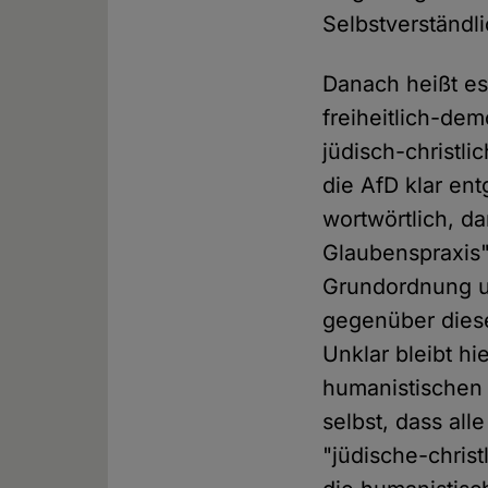
Selbstverständli
Danach heißt es
freiheitlich-de
jüdisch-christli
die AfD klar en
wortwörtlich, da
Glaubenspraxis" 
Grundordnung u
gegenüber diese
Unklar bleibt hi
humanistischen 
selbst, dass all
"jüdische-chris