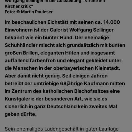
Wolfgang Sellinger in der Ausstellung "Kirche mit
Di
Kirchenkritik"
Mi
Foto: © Martin Pauleser
Fo
Im beschaulichen Eichstätt mit seinen ca. 14.000
Einwohnern ist der Galerist Wolfgang Sellinger
bekannt wie ein bunter Hund. Der ehemalige
Schuhhändler mischt sich grundsätzlich mit bunten
großen Brillen, eleganten Hüten und insgesamt
auffallend farbenfroh und elegant gekleidet unter
die Menschen in der oberbayerischen Kleinstadt.
Aber damit nicht genug. Seit einigen Jahren
betreibt der umtriebige 68jährige Kaufmann mitten
im Zentrum des katholischen Bischofssitzes eine
Kunstgalerie der besonderen Art, wie sie es
sicherlich in ganz Deutschland kein zweites Mal
geben dürfte.
Sein ehemaliges Ladengeschäft in guter Lauflage