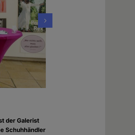
Nächstes
Die Laudatio hält Andreas Karlstetter, Päd
Neuburg/Donau
Foto: © Martin Pauleser
t der Galerist
ge Schuhhändler