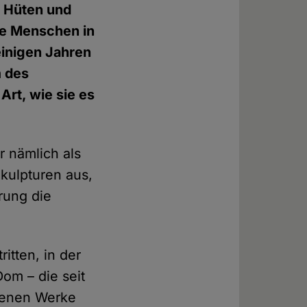
n Hüten und
die Menschen in
einigen Jahren
m des
Art, wie sie es
r nämlich als
Skulpturen aus,
rung die
itten, in der
Dom – die seit
ttenen Werke