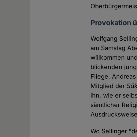
Oberbürgermeis
Provokation ü
Wolfgang Sellin
am Samstag Aben
willkommen und
blickenden jun
Fliege. Andreas 
Mitglied der
Säk
ihn, wie er selb
sämtlicher Relig
Ausdrucksweisen
Wo Sellinger "de