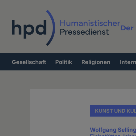
Direkt
zum
Inhalt
Der 
Vollt
Gesellschaft
Politik
Religionen
Inter
Hauptnavigation
KUNST UND KU
Wolfgang Selling