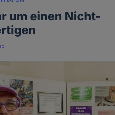
nniskirche
r um einen Nicht-
ertigen
eo