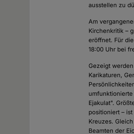
ausstellen zu dü
Am vergangenen 
Kirchenkritik –
eröffnet. Für d
18:00 Uhr bei fr
Gezeigt werden 
Karikaturen, G
Persönlichkeiten
umfunktionierte
Ejakulat". Größt
positioniert – i
Kreuzes. Gleich
Beamten der Eich