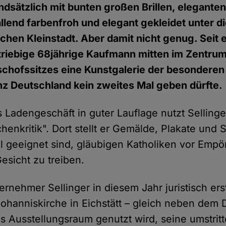
ndsätzlich mit bunten großen Brillen, elegante
llend farbenfroh und elegant gekleidet unter 
chen Kleinstadt. Aber damit nicht genug. Seit 
triebige 68jährige Kaufmann mitten im Zentru
schofssitzes eine Kunstgalerie der besonderen 
anz Deutschland kein zweites Mal geben dürfte.
 Ladengeschäft in guter Lauflage nutzt Sellinge
chenkritik". Dort stellt er Gemälde, Plakate und 
gel geeignet sind, gläubigen Katholiken vor Empö
esicht zu treiben.
rnehmer Sellinger in diesem Jahr juristisch erstr
Johanniskirche in Eichstätt – gleich neben dem 
ls Ausstellungsraum genutzt wird, seine umstri