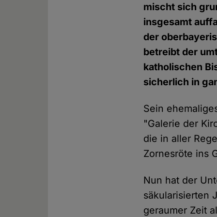
mischt sich gru
insgesamt auffa
der oberbayeris
betreibt der um
katholischen Bi
sicherlich in g
Sein ehemaliges
"Galerie der Kir
die in aller Re
Zornesröte ins G
Nun hat der Unte
säkularisierten 
geraumer Zeit a