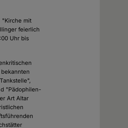
 "Kirche mit
inger feierlich
:00 Uhr bis
enkritischen
r bekannten
Tankstelle",
nd "Pädophilen-
er Art Altar
ristlichen
äftsführenden
chstätter