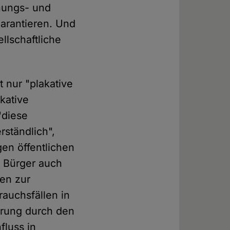
nungs- und
garantieren. Und
llschaftliche
t nur "plakative
akative
"diese
rständlich",
gen öffentlichen
r Bürger auch
nen zur
rauchsfällen in
ierung durch den
fluss in