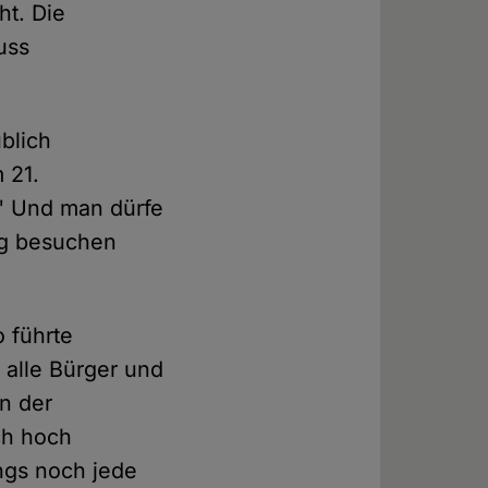
ht. Die
uss
ublich
 21.
." Und man dürfe
ng besuchen
o führte
n alle Bürger und
in der
ch hoch
ngs noch jede