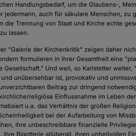
ichen Handlungsbedarf, um die Glaubens-, Mei
für jedermann, auch für säkulare Menschen, zu 
 die Trennung von Staat und Kirche echte gese
 zu lassen.
r "Galerie der Kirchenkritik" zeigen daher nich
sondern formulieren in ihrer Gesamtheit eine "pl
 Gesellschaft." Und weil, so Karlstetter weiter, 
t und unübersehbar ist, provokativ und unmissve
n unverzichtbaren Beitrag zur dringend notwendi
kirchliche/religiöse Einflussnahme im Leben de
atisiert u.a. das Verhältnis der großen Religio
 Scheinheiligkeit bei der Aufarbeitung von Missb
hen, ihre unbeschreibbare finanzielle Privileg
 ihre Bigotterie allüberall, ihren unheilvollen Ein