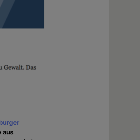
iburger
e aus