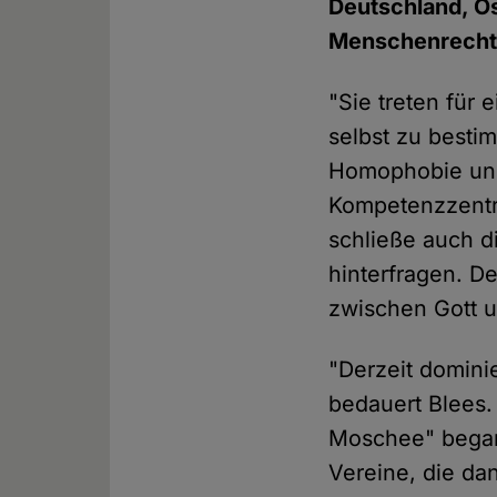
Deutschland, Ös
Menschenrechte
"Sie treten für
selbst zu besti
Homophobie und
Kompetenzzentru
schließe auch d
hinterfragen. D
zwischen Gott 
"Derzeit domini
bedauert Blees.
Moschee" begang
Vereine, die da