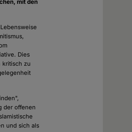
chen, mit den
re Lebensweise
mitismus,
vom
ative. Dies
kritisch zu
gelegenheit
inden",
g der offenen
slamistische
n und sich als