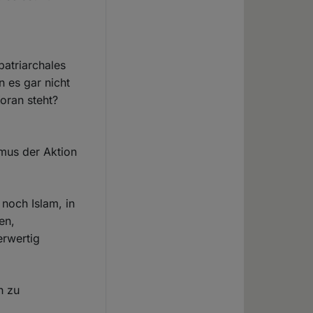
patriarchales
 es gar nicht
Koran steht?
mus der Aktion
 noch Islam, in
en,
erwertig
h zu