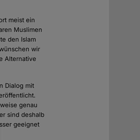
rt meist ein
laren Muslimen
te den Islam
 wünschen wir
e Alternative
n Dialog mit
röffentlicht.
erweise genau
ner sind deshalb
esser geeignet