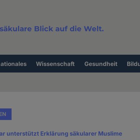
säkulare Blick auf die Welt.
extsuche
nationales
Wissenschaft
Gesundheit
Bild
EN
ar unterstützt Erklärung säkularer Muslime