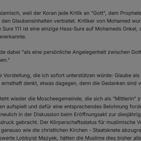
islamisch, weil der Koran jede Kritik an "Gott", dem Prophet
 den Glaubensinhalten verbietet. Kritiker von Mohamed wur
 Sure 111 ist eine einzige Hass-Sure auf Mohameds Onkel, d
anerkannte.
de dabei "als eine persönliche Angelegenheit zwischen Go
en."
 Vorstellung, die ich sofort unterstützen würde: Glaube als
 ernsthaft denkt, etwas dagegen, denn die Gedanken sind völ
teht wieder die Moscheegemeinde, die sich als "Mittlerin" 
n aufspielt und dafür eine entsprechendes Belohnung ford
neulich in der Diskussion beim Eröffnungsakt zur diesjähri
sdruck gebracht. Der Körperschaftsstatus für muslimische 
 genauso wie die christlichen Kirchen - Staatsknete abzugrei
werte Lobbyist Mazyek, hätten die Muslime dies bisher all