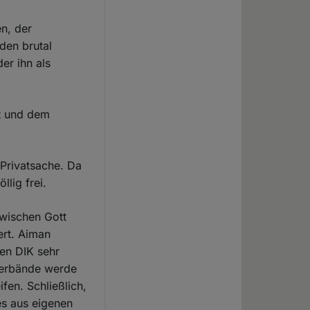
en, der
den brutal
er ihn als
tt und dem
 Privatsache. Da
lig frei.
zwischen Gott
ert. Aiman
gen DIK sehr
Verbände werde
fen. Schließlich,
es aus eigenen