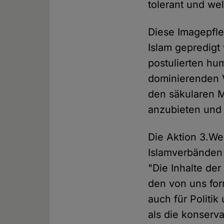
tolerant und wel
Diese Imagepfle
Islam gepredigt
postulierten hu
dominierenden 
den säkularen M
anzubieten und 
Die Aktion 3.Wel
Islamverbänden 
"Die Inhalte de
den von uns form
auch für Politi
als die konserv