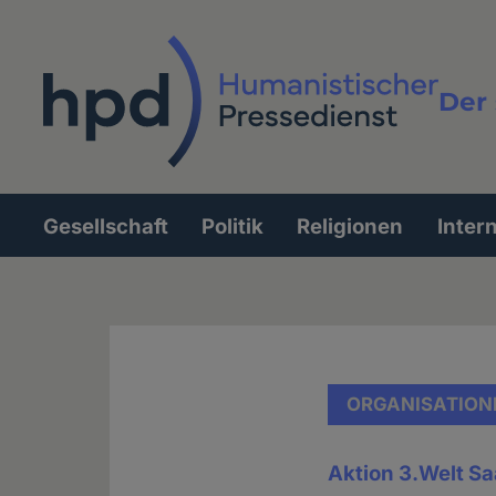
Direkt
zum
Inhalt
Der 
Vollt
Gesellschaft
Politik
Religionen
Inter
Hauptnavigation
ORGANISATION
Aktion 3.Welt Sa