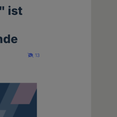
 ist
nde
13