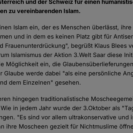
terreich und der Schweiz für einen humanistis
n zu vereinbarenden Islam.
 einen Islam ein, der es Menschen überlässt, ih
mmen und in dem es keinen Platz gibt für Antise
 Frauenunterdrückung", begrüßt Klaus Blees 
m Islamismus der Aktion 3.Welt Saar diese Initi
ie Möglichkeit ein, die Glaubensüberlieferungen 
er Glaube werde dabei "als eine persönliche An
und dem Einzelnen" gesehen.
eren hingegen traditionalistische Moscheegeme
 Wie in jedem Jahr wurde der 3.Oktober als "Ta
en. "Es sind vor allem ultrakonservative und i
nn ihre Moscheen gezielt für Nichtmuslime öffne