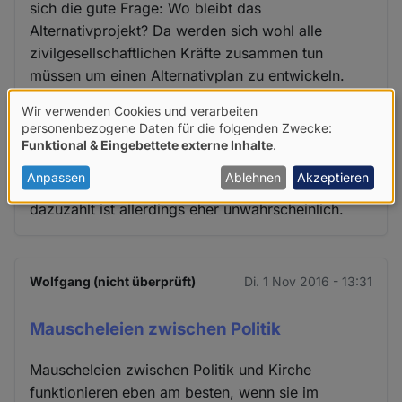
sich die gute Frage: Wo bleibt das
Alternativprojekt? Da werden sich wohl alle
zivilgesellschaftlichen Kräfte zusammen tun
müssen um einen Alternativplan zu entwickeln.
Wir verwenden Cookies und verarbeiten
Auch geht aus dem Artikel nicht hervor, wie die
Verwendung
personenbezogene Daten für die folgenden Zwecke:
Bibliothek geführt ist und wie weit die kirchliche
Funktional & Eingebettete externe Inhalte
.
von
Trägerschaft auf die Auswahl der Medien sich
personenbezogenen
Anpassen
Ablehnen
Akzeptieren
auswirkt. Dass die Kirche ohne Eigennutz
Daten
dazuzahlt ist allerdings eher unwahrscheinlich.
und
Cookies
Wolfgang (nicht überprüft)
Di. 1 Nov 2016 - 13:31
Mauscheleien zwischen Politik
Mauscheleien zwischen Politik und Kirche
funktionieren eben am besten, wenn sie im