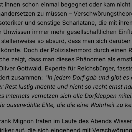
st ihnen schon einmal begegnet oder kam nicht
nandersetzen zu müssen – Verschwörungstheore
soteriker und sonstige Scharlatane, die mit ihr
 Unwissen immer mehr gesellschaftlichen Einf
nd stellenweise so absurd, dass man sich darüb
 könnte. Doch der Polizistenmord durch einen 
he zeigt, dass man dieses Phänomen als ernst
liver Gottwald, Experte für Reichsbürger, fasst
tiert zusammen:
"In jedem Dorf gab und gibt es
r Rest lustig machte und nicht so recht ernst n
es Internets vernetzen sich alle Dorfdeppen mit
die auserwählte Elite, die die eine Wahrheit zu k
rank Mignon traten im Laufe des Abends Wissen
iriker auf, die sich eingehend mit Verschwörun