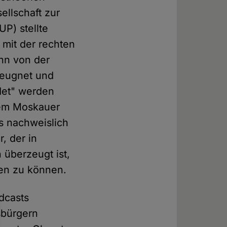
ellschaft zur
P) stellte
 mit der rechten
nn von der
leugnet und
det" werden
nem Moskauer
as nachweislich
, der in
 überzeugt ist,
len zu können.
odcasts
sbürgern