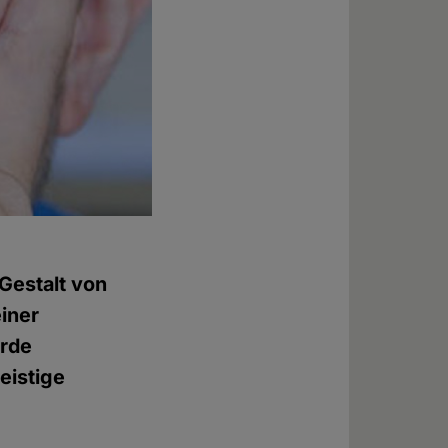
Gestalt von
einer
urde
eistige