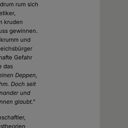
 drum rum sich
tiker,
em kruden
luss gewinnen.
er krumm und
Reichsbürger
hafte Gefahr
e das
 einen Deppen,
ahm. Doch seit
einander und
ennen glaubt."
schaftler,
gstheorien