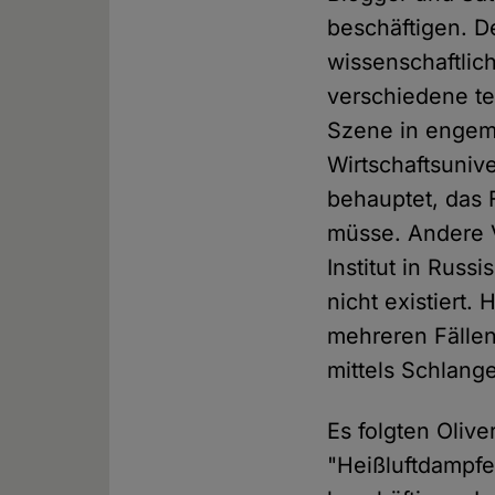
beschäftigen. D
wissenschaftlic
verschiedene tei
Szene in engem 
Wirtschaftsuniv
behauptet, das 
müsse. Andere 
Institut in Rus
nicht existiert
mehreren Fällen
mittels Schlang
Es folgten Olive
"Heißluftdampfe