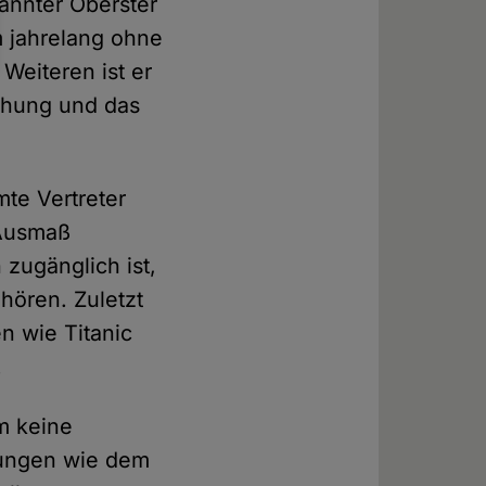
nannter Oberster
 jahrelang ohne
Weiteren ist er
ehung und das
mte Vertreter
 Ausmaß
 zugänglich ist,
hören. Zuletzt
n wie Titanic
.
m keine
ltungen wie dem