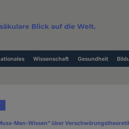
säkulare Blick auf die Welt.
extsuche
nationales
Wissenschaft
Gesundheit
Bild
T
"Muss-Man-Wissen" über Verschwörungstheoreti