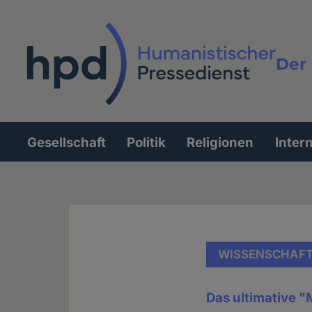
Direkt
zum
Inhalt
Der 
Vollt
Gesellschaft
Politik
Religionen
Inter
Hauptnavigation
WISSENSCHAF
Das ultimative 