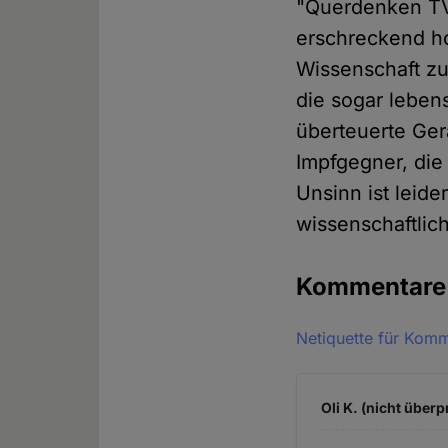
"Querdenken TV
erschreckend h
Wissenschaft zum
die sogar leben
überteuerte Ger
Impfgegner, die
Unsinn ist leid
wissenschaftlic
Kommentar
Netiquette für Kom
Oli K. (nicht überp