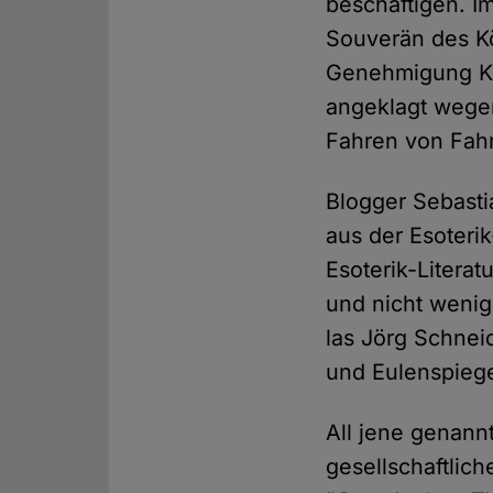
beschäftigen. Im
Souverän des K
Genehmigung Kre
angeklagt wege
Fahren von Fah
Blogger Sebasti
aus der Esoteri
Esoterik-Litera
und nicht wenig
las Jörg Schnei
und Eulenspiege
All jene genann
gesellschaftlic