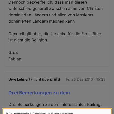
Dennoch bezweifle ich, dass man diesen
Unterschied generell zwischen allen von Christen
dominierten Ländern und allen von Moslems
dominierten Ländern machen kann.
Generell gilt aber, die Ursache für die Fertilitäten
ist nicht die Religion.
Gruß
Fabian
Uwe Lehnert (nicht überprüft)
Fr. 23 Dez 2016 - 15:28
Drei Bemerkungen zu dem
Drei Bemerkungen zu dem interessanten Beitrag:
Wir verwenden Cookies und verarbeiten