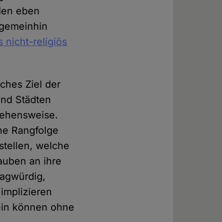
 den eben
 gemeinhin
s nicht-religiös
iches Ziel der
und Städten
rgehensweise.
ne Rangfolge
stellen, welche
auben an ihre
ragwürdig,
 implizieren
sein können ohne