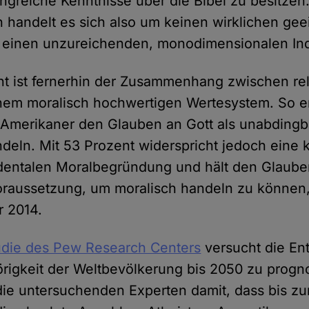
ngreiche Kenntnisse über die Bibel zu besitzen
 handelt es sich also um keinen wirklichen gee
 einen unzureichenden, monodimensionalen Ind
nt ist fernerhin der Zusammenhang zwischen re
nem moralisch hochwertigen Wertesystem. So e
Amerikaner den Glauben an Gott als unabdingbar
deln. Mit 53 Prozent widerspricht jedoch eine
dentalen Moralbegründung und hält den Glaube
Voraussetzung, um moralisch handeln zu können
r 2014.
udie des Pew Research Centers
versucht die En
rigkeit der Weltbevölkerung bis 2050 zu progno
ie untersuchenden Experten damit, dass bis z