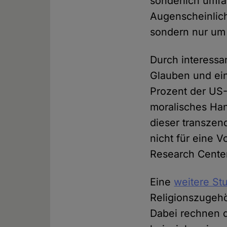
sonderlich umfa
Augenscheinlich
sondern nur um
Durch interessa
Glauben und ei
Prozent der US-
moralisches Han
dieser transzen
nicht für eine 
Research Cente
Eine
weitere St
Religionszugehö
Dabei rechnen d