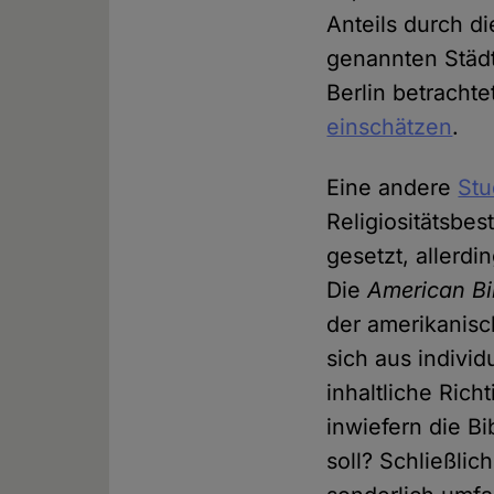
Anteils durch d
genannten Städt
Berlin betracht
einschätzen
.
Eine andere
Stu
Religiositätsbe
gesetzt, allerd
Die
American Bi
der amerikanisch
sich aus indivi
inhaltliche Rich
inwiefern die Bi
soll? Schließli