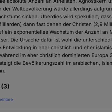
ie absolute Anzahl an Atheisten, Agnostikern us
 an der Weltbevölkerung würde allerdings aufgru
hstums sinken. Überdies wird spekuliert, dass
lliarden) dann fast denen der Christen (2,9 Mill
uf ein exponentielles Wachstum der Anzahl an
sei. Die Ursache dafür ist wohl die unterschied
Entwicklung in eher christlich und eher islami
ährend im eher christlich dominierten Europa
 steigt die Bevölkerungszahl im arabischen, isl
an.
e
(3)
mentare