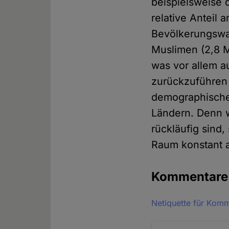
beispielsweise d
relative Anteil
Bevölkerungswac
Muslimen (2,8 Mi
was vor allem a
zurückzuführen 
demographische 
Ländern. Denn w
rückläufig sind,
Raum konstant 
Kommentar
Netiquette für Kom