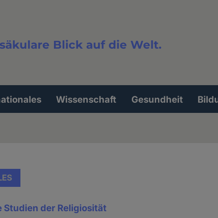
säkulare Blick auf die Welt.
extsuche
nationales
Wissenschaft
Gesundheit
Bild
LES
Studien der Religiosität