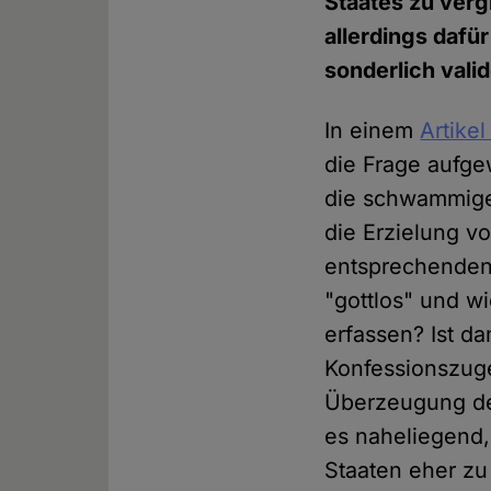
Staates zu verg
allerdings dafü
sonderlich valid
In einem
Artike
die Frage aufgew
die schwammige
die Erzielung v
entsprechenden
"gottlos" und w
erfassen? Ist d
Konfessionszuge
Überzeugung der
es naheliegend,
Staaten eher zu