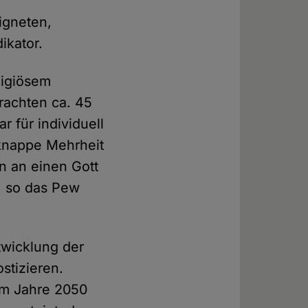
.
igneten,
ikator.
ligiösem
rachten ca. 45
 für individuell
 knappe Mehrheit
n an einen Gott
, so das Pew
twicklung der
stizieren.
um Jahre 2050