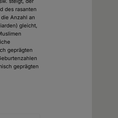
w. steigt, der
nd des rasanten
 die Anzahl an
iarden) gleicht,
 Muslimen
liche
sch geprägten
 Geburtenzahlen
amisch geprägten