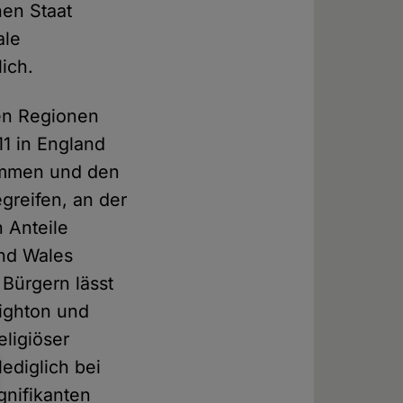
hen Staat
ale
ich.
nen Regionen
11 in England
ommen und den
egreifen, an der
 Anteile
nd Wales
 Bürgern lässt
righton und
eligiöser
ediglich bei
gnifikanten