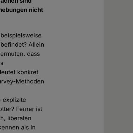
wächen sind
Erhebungen nicht
 beispielsweise
befindet? Allein
vermuten, dass
ds
eutet konkret
 Survey-Methoden
 explizite
ter? Ferner ist
h, liberalen
kennen als in