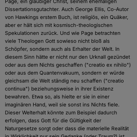
Page, ein gläubiger Christ, seinem ehemaligen
Dissertationsgutachter. Auch George Ellis, Co-Autor
von Hawkings erstem Buch, ist religiös, ein Quäker,
aber er hält sich mit kosmisch-theologischen
Spekulationen zurück. Und wie Page betrachten
viele Theologen Gott sowieso nicht bloß als
Schöpfer, sondern auch als Erhalter der Welt. In
diesem Sinn hätte er nicht nur den Urknall gezündet
oder aus dem Nichts geschaffen ("creatio ex nihilo")
oder aus dem Quantenvakuum, sondern er würde
gleichsam die Welt ständig neu schaffen ("creatio
continua") beziehungsweise in ihrer Existenz
bewahren. Etwa so, als hielte er sie in einer
imaginären Hand, weil sie sonst ins Nichts fiele.
Dieser Welterhalt könnte zum Beispiel dadurch
erfolgen, dass Gott für die Gültigkeit der
Naturgesetze sorgt oder dass die materielle Realität
in Wirklichkeit nur sein Gedanke (oder Traum?) ist.