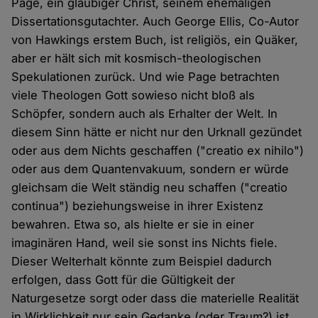
Page, ein gläubiger Christ, seinem ehemaligen
Dissertationsgutachter. Auch George Ellis, Co-Autor
von Hawkings erstem Buch, ist religiös, ein Quäker,
aber er hält sich mit kosmisch-theologischen
Spekulationen zurück. Und wie Page betrachten
viele Theologen Gott sowieso nicht bloß als
Schöpfer, sondern auch als Erhalter der Welt. In
diesem Sinn hätte er nicht nur den Urknall gezündet
oder aus dem Nichts geschaffen ("creatio ex nihilo")
oder aus dem Quantenvakuum, sondern er würde
gleichsam die Welt ständig neu schaffen ("creatio
continua") beziehungsweise in ihrer Existenz
bewahren. Etwa so, als hielte er sie in einer
imaginären Hand, weil sie sonst ins Nichts fiele.
Dieser Welterhalt könnte zum Beispiel dadurch
erfolgen, dass Gott für die Gültigkeit der
Naturgesetze sorgt oder dass die materielle Realität
in Wirklichkeit nur sein Gedanke (oder Traum?) ist.