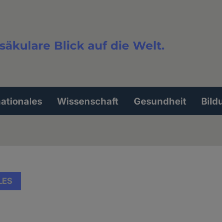
säkulare Blick auf die Welt.
extsuche
nationales
Wissenschaft
Gesundheit
Bild
LES