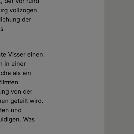
t, der vor rund
urg vollzogen
lichung der
es
te Visser einen
 in einer
rche als ein
filmten
sung von der
en geteilt wird.
ften und
huldigen. Was