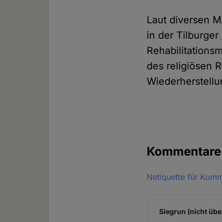
Laut diversen M
in der Tilburge
Rehabilitations
des religiösen 
Wiederherstell
Kommentar
Netiquette für Kom
Siegrun (nicht übe