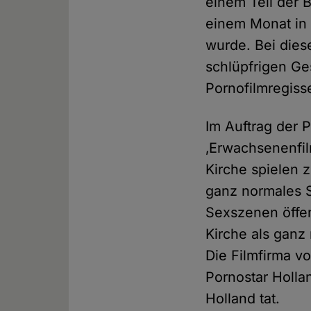
einem Teil der B
einem Monat in 
wurde. Bei dies
schlüpfrigen Ge
Pornofilmregisse
Im Auftrag der 
‚Erwachsenenfil
Kirche spielen 
ganz normales S
Sexszenen öffen
Kirche als ganz
Die Filmfirma v
Pornostar Holla
Holland tat.