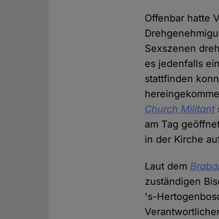
Offenbar hatte V
Drehgenehmigung
Sexszenen dreht
es jedenfalls e
stattfinden kon
hereingekommen
Church Militant
am Tag geöffnet
in der Kirche au
Laut dem
Braba
zuständigen Bis
's-Hertogenbosch
Verantwortliche