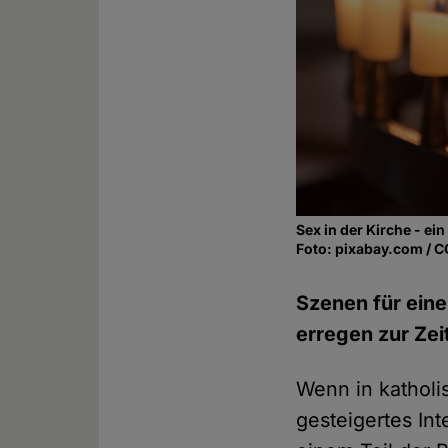
Sex in der Kirche - e
Foto: pixabay.com / 
Szenen für eine
erregen zur Zei
Wenn in katholi
gesteigertes In