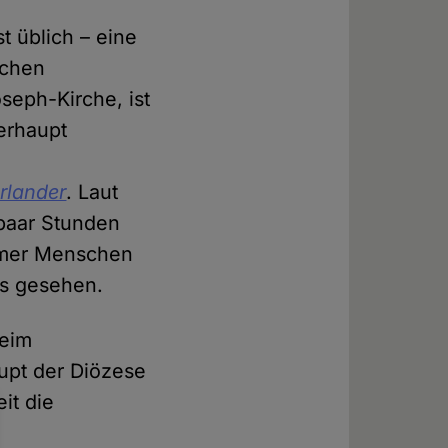
t üblich – eine
ichen
seph-Kirche, ist
berhaupt
rlander
. Laut
 paar Stunden
immer Menschen
was gesehen.
beim
upt der Diözese
it die