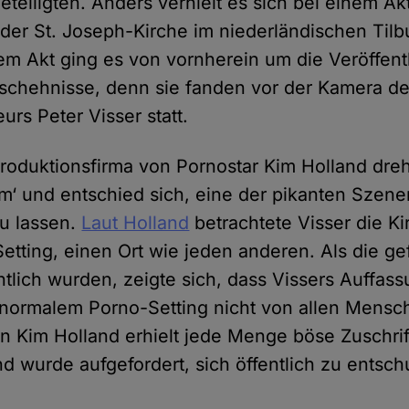
eteiligten. Anders verhielt es sich bei einem Ak
der St. Joseph-Kirche im niederländischen Tilb
em Akt ging es von vornherein um die Veröffent
schehnisse, denn sie fanden vor der Kamera d
urs Peter Visser statt.
Produktionsfirma von Pornostar Kim Holland dreh
m‘ und entschied sich, eine der pikanten Szenen
zu lassen.
Laut Holland
betrachtete Visser die Ki
etting, einen Ort wie jeden anderen. Als die ge
tlich wurden, zeigte sich, dass Vissers Auffas
 normalem Porno-Setting nicht von allen Mensch
on Kim Holland erhielt jede Menge böse Zuschri
nd wurde aufgefordert, sich öffentlich zu entsc