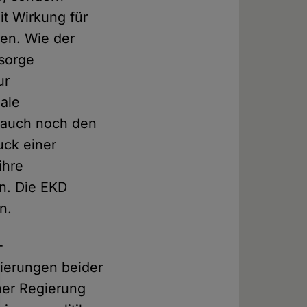
it Wirkung für
sen. Wie der
lsorge
ur
dale
n auch noch den
uck einer
ihre
n. Die EKD
n.
-
gierungen beider
ner Regierung