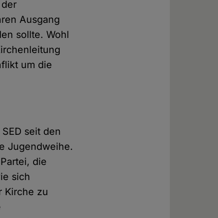
 der
ihren Ausgang
en sollte. Wohl
irchenleitung
flikt um die
 SED seit den
die Jugendweihe.
artei, die
ie sich
r Kirche zu
e