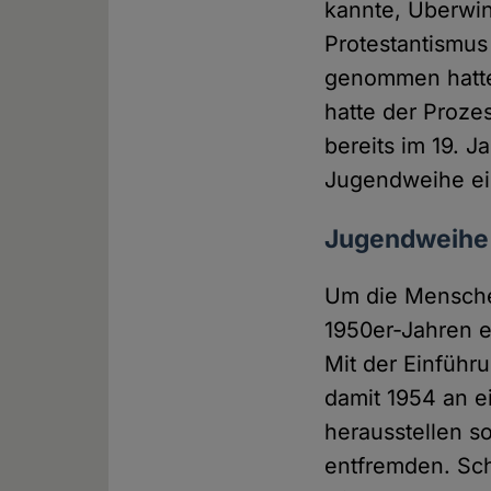
kannte, Überwin
Protestantismus
genommen hatte,
hatte der Proze
bereits im 19. J
Jugendweihe ein
Jugendweihe 
Um die Menschen
1950er-Jahren e
Mit der Einführ
damit 1954 an ei
herausstellen s
entfremden. Sch