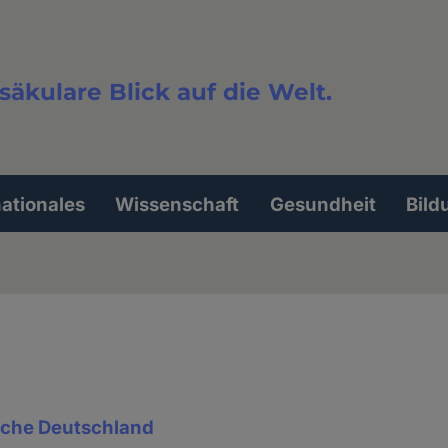
säkulare Blick auf die Welt.
extsuche
nationales
Wissenschaft
Gesundheit
Bild
rche Deutschland