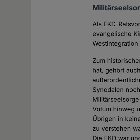
Militärseelso
Als EKD-Ratsvors
evangelische Kir
Westintegratio
Zum historische
hat, gehört auch
außerordentlich
Synodalen noch
Militärseelsorge
Votum hinweg un
Übrigen in kein
zu verstehen wa
Die EKD war und