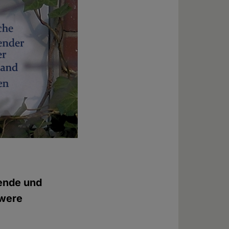
zende und
hwere