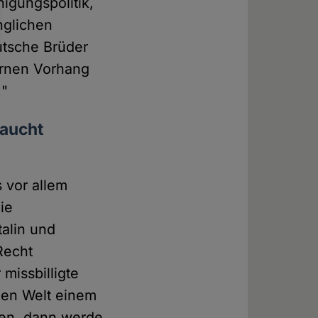
igungspolitik,
nglichen
utsche Brüder
ernen Vorhang
!"
raucht
s vor allem
ie
alin und
Recht
missbilligte
eien Welt einem
ren, dann werde