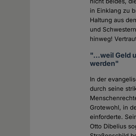
nicht beides, d
in Einklang zu 
Haltung aus dem
und Schwestern
hinweg! Vertrau
"…weil Geld u
werden"
In der evangelis
durch seine str
Menschenrechte 
Grotewohl, in d
einforderte. Se
Otto Dibelius s
Straßenschild b