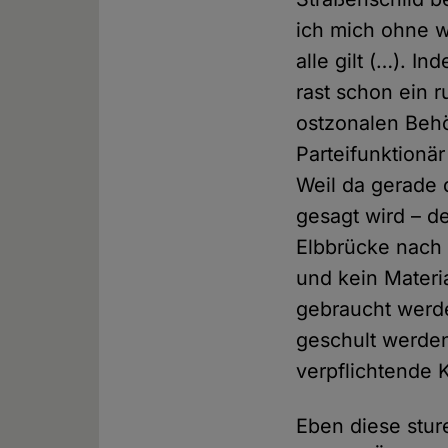
ich mich ohne w
alle gilt (…). 
rast schon ein 
ostzonalen Behör
Parteifunktionär
Weil da gerade 
gesagt wird – d
Elbbrücke nach 1
und kein Materia
gebraucht werde
geschult werden
verpflichtende K
Eben diese stur