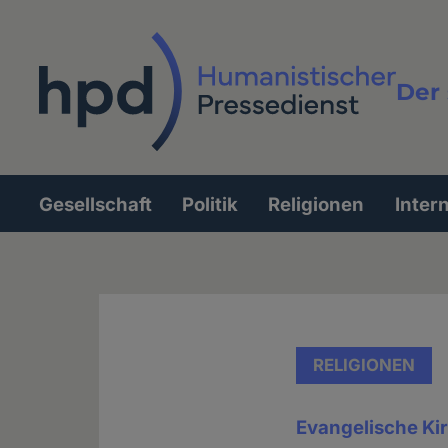
Direkt
zum
Inhalt
Der 
Vollt
Gesellschaft
Politik
Religionen
Inter
Hauptnavigation
RELIGIONEN
Evangelische Ki