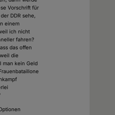
e Vorschrift für
n der DDR sehe,
on einem
eil ich nicht
hneller fahren?
ass das offen
weil die
il man kein Geld
 Frauenbataillone
enkampf
rlei
"
 Optionen