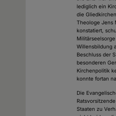
lediglich ein K
die Gliedkirche
Theologe Jens Mü
konstatiert, sc
Militärseelsorg
Willensbildung 
Beschluss der S
besonderen Ger
Kirchenpolitik 
konnte fortan n
Die Evangelisch
Ratsvorsitzende
Staaten zu Ver