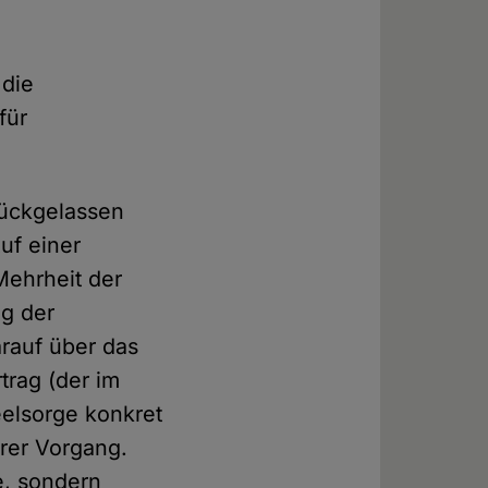
 die
für
rückgelassen
Auf einer
Mehrheit der
g der
darauf über das
trag (der im
eelsorge konkret
erer Vorgang.
e, sondern