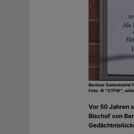
Berliner Gedenktafel f
Foto: © "OTFW", wiki
Vor 50 Jahren s
Bischof von Ber
Gedächtnislücke