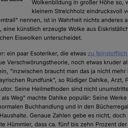
Wolkenbildung in großer Höhe so, 
kleinem Streichholz eindrucksvoll 
trail" nennen, ist in Wahrheit nichts anderes a
 eine künstlich erzeugte Wolke aus Eiskriställc
lichen Eiswolken unterscheidet.
r: ein paar Esoteriker, die etwas
zu feinstofflich
ue Verschwörungstheorie, noch etwas kruder al
ein, "inzwischen braucht man das ja nicht mehr
yrischen Rundfunk", so Rüdiger Dahlke, Arzt, 
Autor. Seine Heilmethoden sind nicht unumstritt
 als Weg" machte Dahlke populär: Seine Werke 
 normalen Buchhandlung und in den Bücherregal
 Haushalte. Genaue Zahlen gebe es nicht, doch 
te Hümmler, dass ca. fünf bis zehn Prozent de