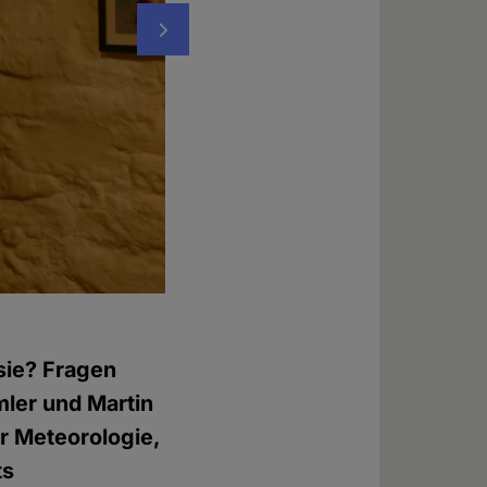
Nächstes
Foto: © Peter Menne
sie? Fragen
ler und Martin
er Meteorologie,
ts