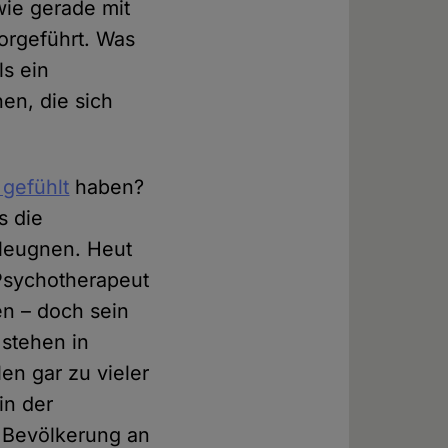
wie gerade mit
vorgeführt. Was
ls ein
hen, die sich
 gefühlt
haben?
s die
 leugnen. Heut
Psychotherapeut
en – doch sein
stehen in
en gar zu vieler
in der
r Bevölkerung an