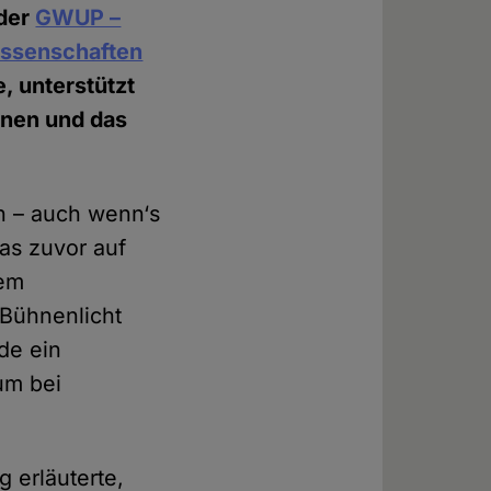
 der
GWUP –
issenschaften
, unterstützt
inen und das
en – auch wenn‘s
as zuvor auf
nem
 Bühnenlicht
de ein
um bei
 erläuterte,