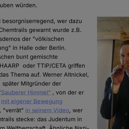
auben würden.
 besorgniserregend, wer dazu
 Chemtrails gewarnt wurde z.B.
sdemos der "völkischen
g" in Halle oder Berlin.
schen bunt gemischte
HAARP oder TTIP/CETA griffen
das Thema auf. Werner Altnickel,
 später Mitgründer der
e "Sauberer Himmel"
, von der er
n
mit eigener Bewegung
, "verrät"
in seinem Video
, wer
trails stecke: das Judentum in
 Weltherrschaft. Ähnliche Nazi-