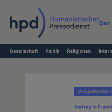
Direkt
zum
Inhalt
Der 
Vollt
Gesellschaft
Politik
Religionen
Inter
Hauptnavigation
WISSENSCHAF
Vortrag in Frank