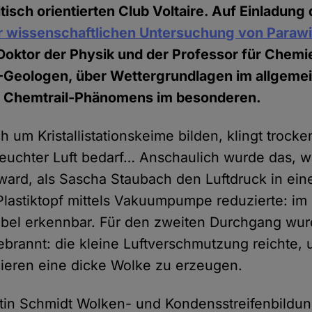
tisch orientierten Club Voltaire. Auf Einladung
ur wissenschaftlichen Untersuchung von Paraw
 Doktor der Physik und der Professor für Chemie
.-Geologen, über Wettergrundlagen im allgeme
 Chemtrail-Phänomens im besonderen.
 um Kristallistationskeime bilden, klingt trock
feuchter Luft bedarf… Anschaulich wurde das, w
t ward, als Sascha Staubach den Luftdruck in ei
Plastiktopf mittels Vakuumpumpe reduzierte: im
bel erkennbar. Für den zweiten Durchgang wur
ebrannt: die kleine Luftverschmutzung reichte, 
ieren eine dicke Wolke zu erzeugen.
in Schmidt Wolken- und Kondensstreifenbildung