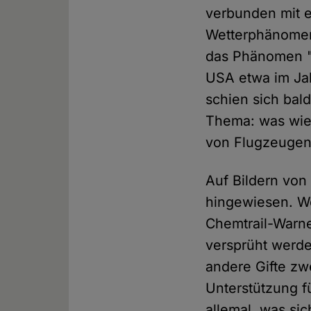
verbunden mit e
Wetterphänomen
das Phänomen "C
USA etwa im Ja
schien sich bal
Thema: was wie 
von Flugzeugen 
Auf Bildern von
hingewiesen. Wo
Chemtrail-Warner
versprüht werde
andere Gifte z
Unterstützung f
allemal, was si