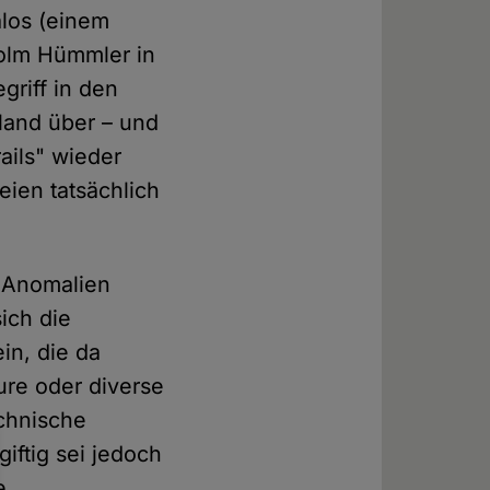
alos (einem
Holm Hümmler in
griff in den
land über – und
ails" wieder
ien tatsächlich
f Anomalien
ich die
in, die da
ure oder diverse
chnische
iftig sei jedoch
e.