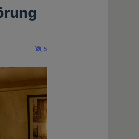
örung
5