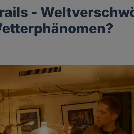
ails - Weltverschw
Wetterphänomen?