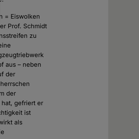
en = Eiswolken
er Prof. Schmidt
nsstreifen zu
eine
gzeugtriebwerk
pf aus – neben
f der
 herrschen
em der
at, gefriert er
htigkeit ist
irkt als
ie