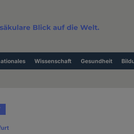
säkulare Blick auf die Welt.
extsuche
nationales
Wissenschaft
Gesundheit
Bild
T
furt