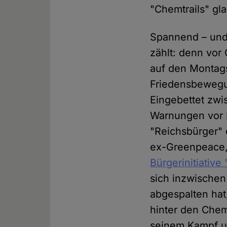
"Chemtrails" gl
Spannend – und
zählt: denn vor
auf den Montag
Friedensbewegun
Eingebettet zwi
Warnungen vor 
"Reichsbürger" 
ex-Greenpeace,
Bürgerinitiativ
sich inzwische
abgespalten hat
hinter den Chem
seinem Kampf um