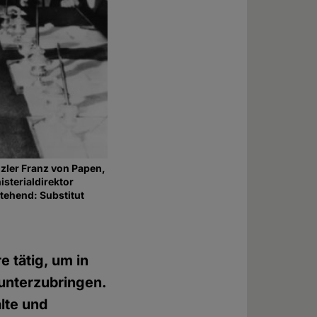
zler Franz von Papen,
sterialdirektor
tehend: Substitut
 tätig, um in
unterzubringen.
lte und