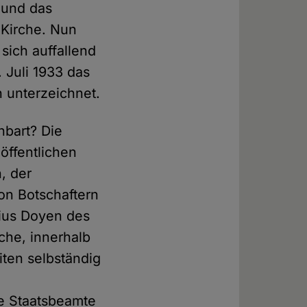
 und das
 Kirche. Nun
 sich auffallend
 Juli 1933 das
h unterzeichnet.
nbart? Die
öffentlichen
, der
on Botschaftern
tius Doyen des
rche, innerhalb
iten selbständig
ie Staatsbeamte