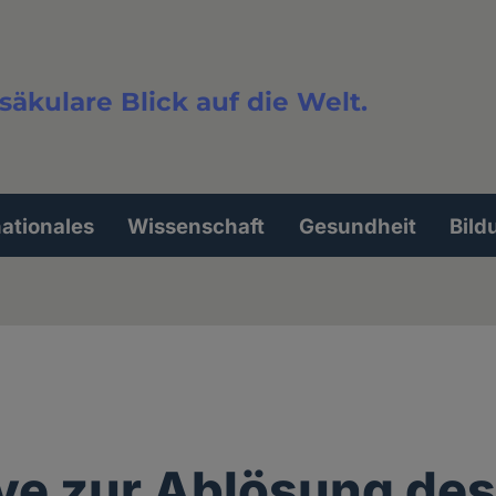
säkulare Blick auf die Welt.
extsuche
nationales
Wissenschaft
Gesundheit
Bild
tive zur Ablösung de