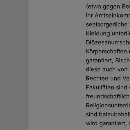
(etwa gegen Bel
ihr Amtseinkom
seelsorgerliche
Kleidung unterl
Diözesanumschre
Körperschaften 
garantiert, Bis
diese auch von 
Rechten und Ver
Fakultäten sind 
freundschaftlic
Religionsunterri
sind beizubehal
wird garantiert,