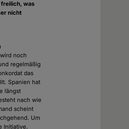
freilich, was
er nicht
n
 wird noch
 und regelmäßig
onkordat das
lt. Spanien hat
e längst
esteht nach wie
emand scheint
durchgehend. Um
Initiative.