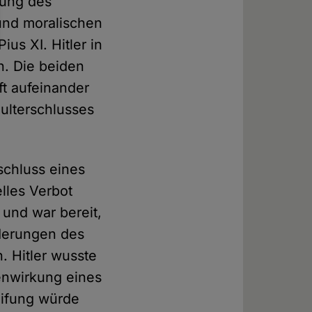
nung des
 und moralischen
us XI. Hitler in
. Die beiden
ft aufeinander
ulterschlusses
schluss eines
lles Verbot
e und war bereit,
derungen des
. Hitler wusste
enwirkung eines
eifung würde