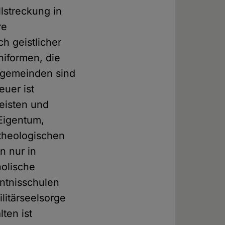
lstreckung in
re
h geistlicher
niformen, die
engemeinden sind
euer ist
leisten und
Eigentum,
-theologischen
n nur in
holische
nntnisschulen
litärseelsorge
ten ist