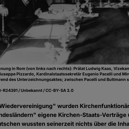
ung in Rom (von links nach rechts): Prälat Ludwig Kaas, Vizekan
iuseppe Pizzardo, Kardinalstaatssekretär Eugenio Pacelli und Mini
end des Unterzeichnungsaktes; zwischen Pacelli und Buttmann s
83-R24391 / Unbekannt / CC-BY-SA 3.0
Wiedervereinigung" wurden Kirchenfunktionäre
ndesländern" eigene Kirchen-Staats-Verträge 
tschen wussten seinerzeit nichts über die Inha