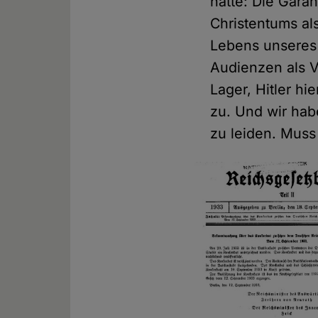
hatte: Die Gara
Christentums al
Lebens unseres V
Audienzen als 
Lager, Hitler hi
zu. Und wir hab
zu leiden. Muss 