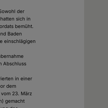
Sowohl der
hatten sich in
ordats bemüht.
 und Baden
le einschlägigen
htübernahme
em Abschluss
erten in einer
vor dem
g vom 23. März
en) gemacht