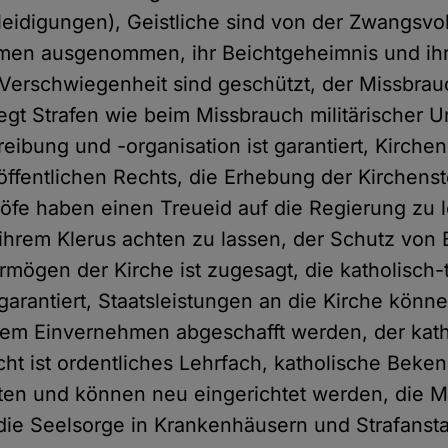
eidigungen), Geistliche sind von der Zwangsvol
men ausgenommen, ihr Beichtgeheimnis und ih
 Verschwiegenheit sind geschützt, der Missbrauc
iegt Strafen wie beim Missbrauch militärischer U
ibung und -organisation ist garantiert, Kirch
öffentlichen Rechts, die Erhebung der Kirchenst
chöfe haben einen Treueid auf die Regierung zu 
ihrem Klerus achten zu lassen, der Schutz von 
mögen der Kirche ist zugesagt, die katholisch
garantiert, Staatsleistungen an die Kirche könne
hem Einvernehmen abgeschafft werden, der kat
cht ist ordentliches Lehrfach, katholische Beke
ten und können neu eingerichtet werden, die Mi
 die Seelsorge in Krankenhäusern und Strafanstal