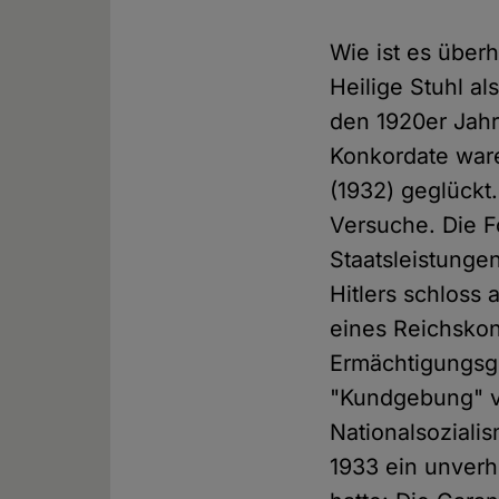
Wie ist es übe
Heilige Stuhl al
den 1920er Jah
Konkordate ware
(1932) geglückt
Versuche. Die F
Staatsleistunge
Hitlers schloss
eines Reichskon
Ermächtigungsge
"Kundgebung" v
Nationalsoziali
1933 ein unverh