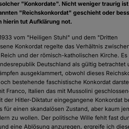
lcher "Konkordate". Nicht weniger traurig ist 
annten "Reichskonkordat" geschieht oder bess
 hierin tut Aufklärung not.
 1933 vom "Heiligen Stuhl" und dem "Dritten
sene Konkordat regelte das Verhältnis zwische
eich und der römisch-katholischen Kirche. Es
undesrepublik Deutschland als gültig betrachtet
kämpfen ausgeklammert, obwohl dieses Reichsk
 noch bestehende faschistische Konkordat darstel
t Franco, Italien das mit Mussolini geschlossen
it der Hitler-Diktatur eingegangene Konkordat b
das für einen skandalösen Zustand, aber kaum j
ern zu wollen. Der politische Wille fehlt fast 
nd eine Ablösung anzuregen, ergreife ich diese 