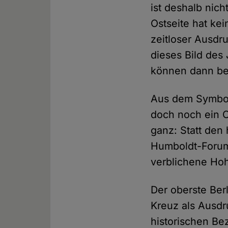
ist deshalb nic
Ostseite hat ke
zeitloser Ausdru
dieses Bild des
können dann bei
Aus dem Symbol 
doch noch ein Or
ganz: Statt den
Humboldt-Forum
verblichene Ho
Der oberste Ber
Kreuz als Ausdr
historischen Be