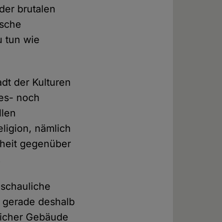
 der brutalen
ische
u tun wie
dt der Kulturen
ses- noch
llen
ligion, nämlich
heit gegenüber
.
nschauliche
f gerade deshalb
tlicher Gebäude