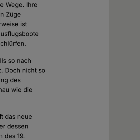
ne Wege. Ihre
ven Züge
rweise ist
Ausflugsboote
chlürfen.
lls so nach
nz. Doch nicht so
ung des
nau wie die
ft das neue
ber dessen
n des 19.