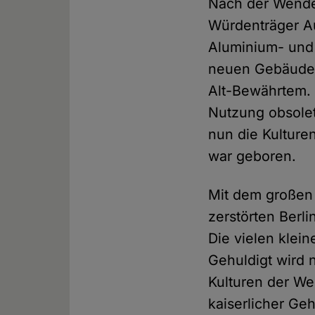
Nach der Wende
Würdenträger A
Aluminium- und 
neuen Gebäuden 
Alt-Bewährtem. 
Nutzung obsolet
nun die Kulture
war geboren.
Mit dem großen 
zerstörten Berli
Die vielen klei
Gehuldigt wird 
Kulturen der We
kaiserlicher G