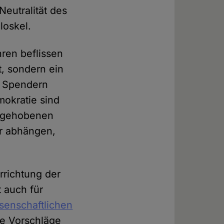
eutralität des
loskel.
hren beflissen
, sondern ein
n Spendern
mokratie sind
usgehobenen
er abhängen,
Errichtung der
 auch für
senschaftlichen
re Vorschläge