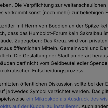
eben. Die Verpflichtung zur weltanschaulichen N
es verkommt sonst (noch mehr) zur beliebigen F
uzritter mit Herrn von Boddien an der Spitze ke
ch, dass das Humboldt-Forum kein Sakralbau ist
bäude. Zugegeben: Das Kreuz wird von private
ht aus öffentlichen Mitteln. Gemeinwohl und De
flich. Die Gestaltung der Stadt an derart hera
bäuden darf nicht vom Geldbeutel edler Spend
mokratischen Entscheidungsprozess.
rhitzten öffentlichen Diskussion sollte bei der 
auf jedwedes Symbol verzichtet werden. Das gilt
spielsweise
ein Mikroskop als Ausdruck des wis
dts auf der Kuppel zu installieren
. Auch ande