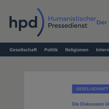
Direkt
zum
Inhalt
Der 
Vollt
Gesellschaft
Politik
Religionen
Inter
Hauptnavigation
GESELLSCHAFT
Die Diskussion ü