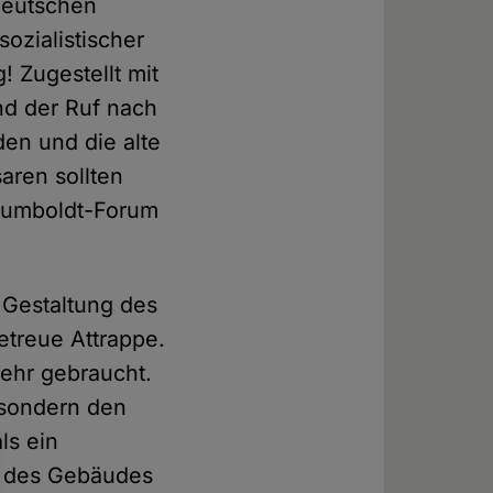
deutschen
zialistischer
 Zugestellt mit
nd der Ruf nach
en und die alte
aren sollten
 Humboldt-Forum
 Gestaltung des
getreue Attrappe.
mehr gebraucht.
 sondern den
ls ein
u des Gebäudes