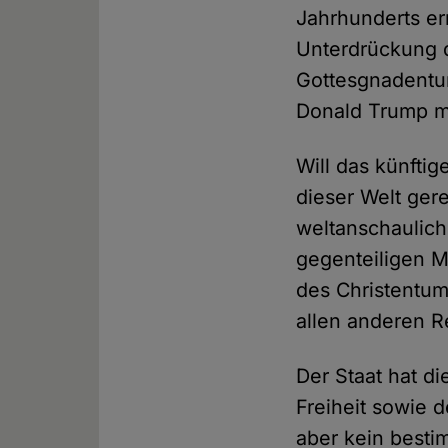
Jahrhunderts err
Unterdrückung d
Gottesgnadentum 
Donald Trump mi
Will das künfti
dieser Welt ger
weltanschaulich
gegenteiligen M
des Christentu
allen anderen R
Der Staat hat di
Freiheit sowie 
aber kein besti