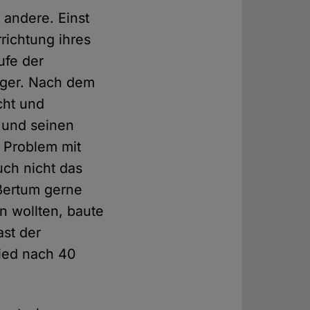
 andere. Einst
richtung ihres
ufe der
iger. Nach dem
cht und
 und seinen
 Problem mit
uch nicht das
eßertum gerne
n wollten, baute
ast der
ied nach 40