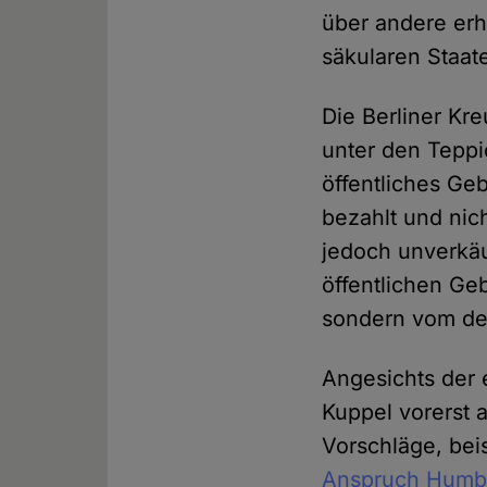
über andere erh
säkularen Staat
Die Berliner Kre
unter den Teppi
öffentliches Ge
bezahlt und nic
jedoch unverkäu
öffentlichen Ge
sondern vom de
Angesichts der e
Kuppel vorerst 
Vorschläge, bei
Anspruch Humbol