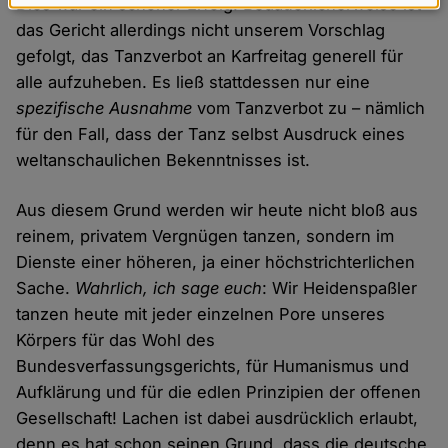
Dies war ein schöner Erfolg. Bedauerlicherweise ist
Daten
das Gericht allerdings nicht unserem Vorschlag
und
gefolgt, das Tanzverbot an Karfreitag generell für
Cookies
alle aufzuheben. Es ließ stattdessen nur eine
spezifische Ausnahme
vom Tanzverbot zu – nämlich
für den Fall, dass der Tanz selbst Ausdruck eines
weltanschaulichen Bekenntnisses ist.
Aus diesem Grund werden wir heute nicht bloß aus
reinem, privatem Vergnügen tanzen, sondern im
Dienste einer höheren, ja einer höchstrichterlichen
Sache.
Wahrlich, ich sage euch
: Wir Heidenspaßler
tanzen heute mit jeder einzelnen Pore unseres
Körpers für das Wohl des
Bundesverfassungsgerichts, für Humanismus und
Aufklärung und für die edlen Prinzipien der offenen
Gesellschaft! Lachen ist dabei ausdrücklich erlaubt,
denn es hat schon seinen Grund, dass die deutsche