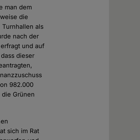
lte man dem
sweise die
 Turnhallen als
urde nach der
erfragt und auf
 dass dieser
eantragten,
Finanzzuschuss
von 982.000
e die Grünen
hen
at sich im Rat