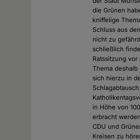
der Stadt Münst
die Grünen habe
kniffelige Them
Schluss aus den
nicht zu gefähr
schließlich find
Ratssitzung vo
Thema deshalb 
sich hierzu in
Schlagabtausch.
Katholikentagsv
in Höhe von 100
erbracht werden
CDU und Grünen 
Kreisen zu höre