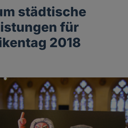
um städtische
istungen für
ikentag 2018
g