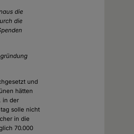
inaus die
urch die
 Spenden
Begründung
rchgesetzt und
rünen hätten
 in der
tag solle nicht
cher in die
glich 70.000