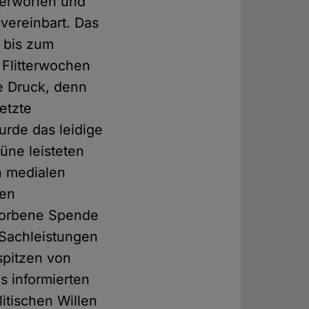
berworfen und
vereinbart. Das
 bis zum
 Flitterwochen
e Druck, denn
letzte
rde das leidige
üne leisteten
n medialen
den
eworbene Spende
 Sachleistungen
spitzen von
s informierten
itischen Willen