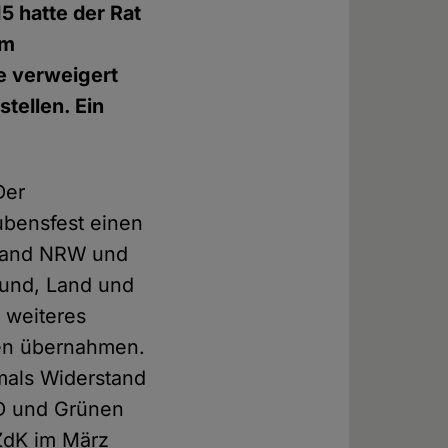
5 hatte der Rat
em
e verweigert
tellen. Ein
Der
aubensfest einen
 Land NRW und
Bund, Land und
 weiteres
agen übernahmen.
tmals Widerstand
PD und Grünen
 ZdK im März