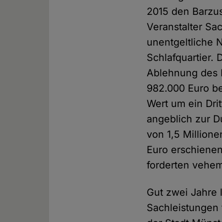
2015 den Barzus
Veranstalter Sa
unentgeltliche 
Schlafquartier.
Ablehnung des B
982.000 Euro bez
Wert um ein Dri
angeblich zur 
von 1,5 Million
Euro erschienen
forderten vehe
Gut zwei Jahre 
Sachleistungen 