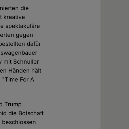
ierten die
t kreative
e spektakuläre
ierten gegen
estellten dafür
alswagenbauer
y mit Schnuller
den Händen hält
t "Time For A
ld Trump
id die Botschaft
is beschlossen