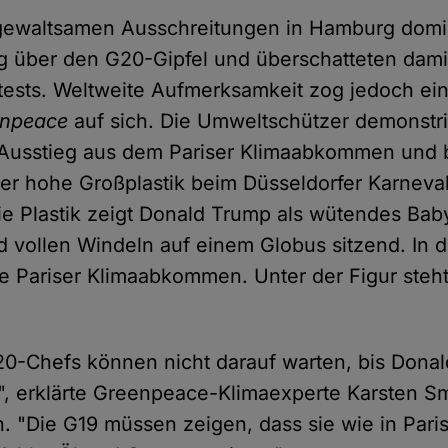
 gewaltsamen Ausschreitungen in Hamburg domin
ng über den G20-Gipfel und überschatteten dami
ests. Weltweite Aufmerksamkeit zog jedoch ein
enpeace
auf sich. Die Umweltschützer demonstr
Ausstieg aus dem Pariser Klimaabkommen und b
ter hohe Großplastik beim Düsseldorfer Karnev
Die Plastik zeigt Donald Trump als wütendes Bab
 vollen Windeln auf einem Globus sitzend. In 
ne Pariser Klimaabkommen. Unter der Figur steh
0-Chefs können nicht darauf warten, bis Dona
, erklärte Greenpeace-Klimaexperte Karsten Sm
on. "Die G19 müssen zeigen, dass sie wie in Par