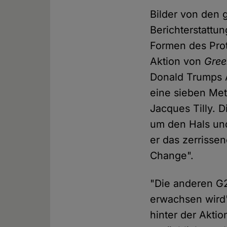
Bilder von den
Berichterstattu
Formen des Prot
Aktion von
Gre
Donald Trumps 
eine sieben Me
Jacques Tilly. 
um den Hals und
er das zerrisse
Change".
"Die anderen G2
erwachsen wird"
hinter der Akti