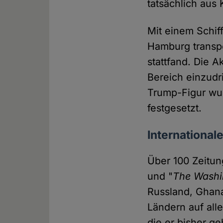
tatsächlich aus 
Mit einem Schiff
Hamburg transpo
stattfand. Die A
Bereich einzudr
Trump-Figur wu
festgesetzt.
Internationa
Über 100 Zeitung
und "
The Washi
Russland, Ghana
Ländern auf alle
die er bisher g