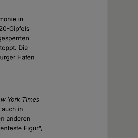
rmonie in
20-Gipfels
 gesperrten
toppt. Die
urger Hafen
w York Times
"
 auch in
len anderen
nenteste Figur",