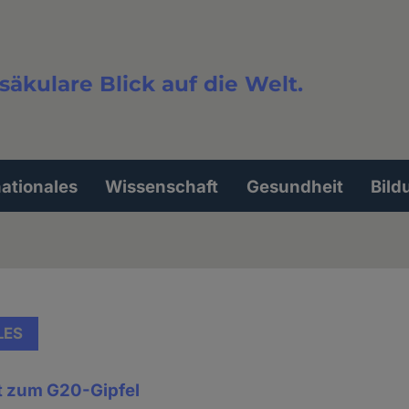
säkulare Blick auf die Welt.
extsuche
nationales
Wissenschaft
Gesundheit
Bild
LES
st zum G20-Gipfel