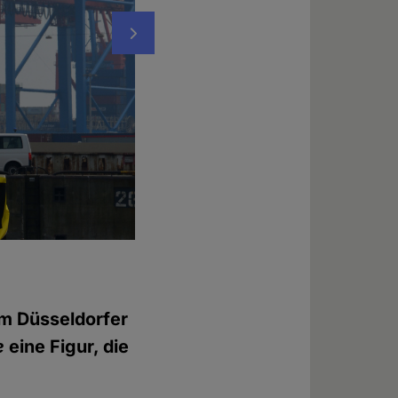
Nächstes
Foto: © Ricarda Hinz
im Düsseldorfer
e
eine Figur, die