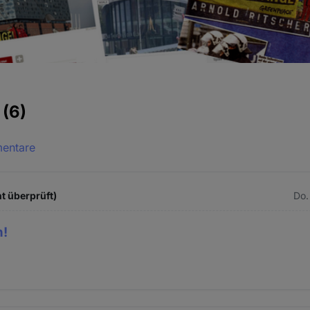
e
(6)
mentare
t überprüft)
Do.
n!