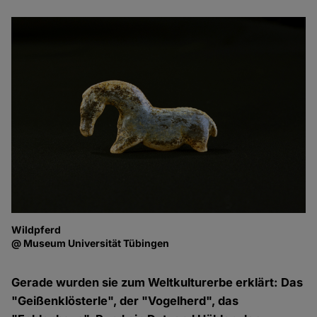
Wildpferd
G
@ Museum Universität Tübingen
@ 
Gerade wurden sie zum Weltkulturerbe erklärt: Das
"Geißenklösterle", der "Vogelherd", das