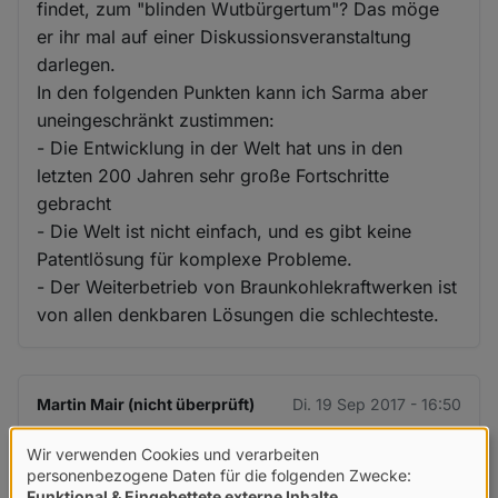
findet, zum "blinden Wutbürgertum"? Das möge
er ihr mal auf einer Diskussionsveranstaltung
darlegen.
In den folgenden Punkten kann ich Sarma aber
uneingeschränkt zustimmen:
- Die Entwicklung in der Welt hat uns in den
letzten 200 Jahren sehr große Fortschritte
gebracht
- Die Welt ist nicht einfach, und es gibt keine
Patentlösung für komplexe Probleme.
- Der Weiterbetrieb von Braunkohlekraftwerken ist
von allen denkbaren Lösungen die schlechteste.
Martin Mair (nicht überprüft)
Di. 19 Sep 2017 - 16:50
Wir verwenden Cookies und verarbeiten
...und wo ist die Lösung des
Verwendung
personenbezogene Daten für die folgenden Zwecke:
Funktional & Eingebettete externe Inhalte
.