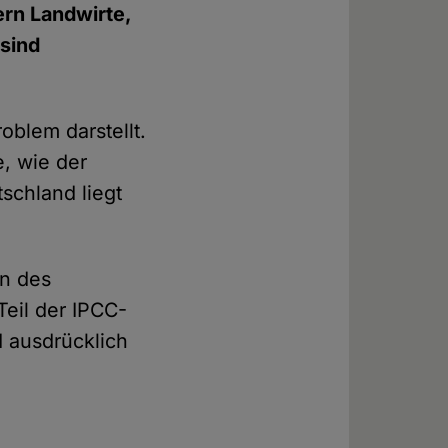
ern Landwirte,
 sind
oblem darstellt.
e, wie der
schland liegt
en des
Teil der IPCC-
d ausdrücklich