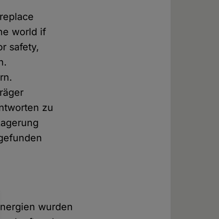
 replace
he world if
r safety,
n.
rn.
Träger
ntworten zu
Lagerung
 gefunden
 Energien wurden