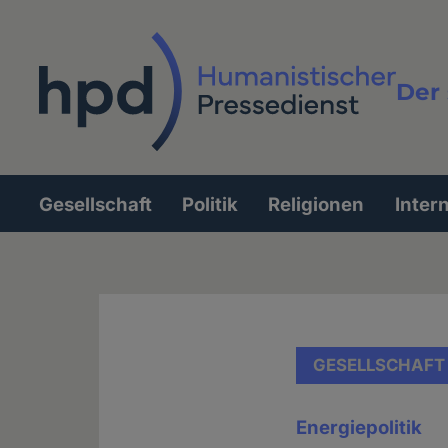
Direkt
zum
Inhalt
Der 
Vollt
Gesellschaft
Politik
Religionen
Inter
Hauptnavigation
GESELLSCHAFT
Energiepolitik