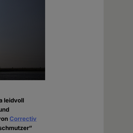
 leidvoll
 und
 von
Correctiv
rschmutzer“