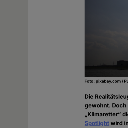
Foto: pixabay.com / P
Die Realitätsle
gewohnt. Doch 
„Klimaretter“ d
Spotlight
wird i