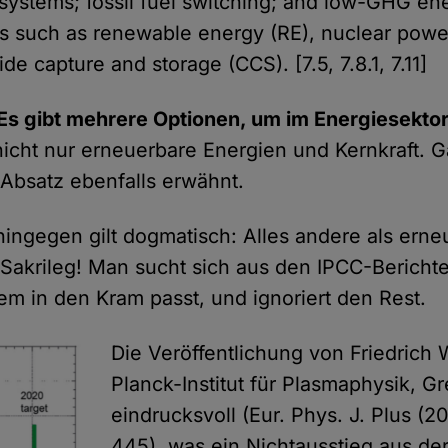
n systems; fossil fuel switching; and low-GHG en
s such as renewable energy (RE), nuclear powe
de capture and storage (CCS). [7.5, 7.8.1, 7.11]
Es gibt mehrere Optionen, um im Energiesekto
nicht nur erneuerbare Energien und Kernkraft. G
Absatz ebenfalls erwähnt.
hingegen gilt dogmatisch: Alles andere als erne
n Sakrileg! Man sucht sich aus den IPCC-Bericht
em in den Kram passt, und ignoriert den Rest.
Die Veröffentlichung von Friedrich
Planck-Institut für Plasmaphysik, Gr
eindrucksvoll (Eur. Phys. J. Plus (20
445), was ein Nichtausstieg aus de