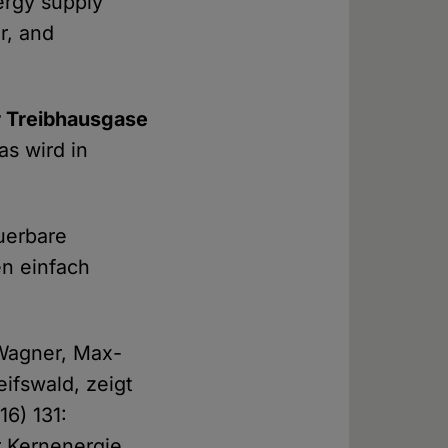
ergy supply
r, and
r Treibhausgase
as wird in
uerbare
en einfach
 Wagner, Max-
eifswald, zeigt
16) 131:
r Kernenergie