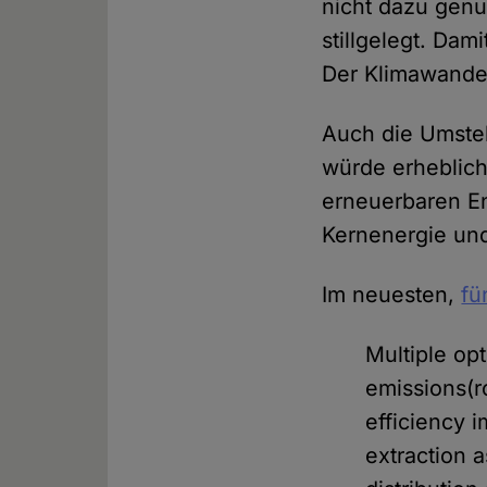
nicht dazu genu
stillgelegt. Dam
Der Klimawandel
Auch die Umstel
würde erheblich
erneuerbaren E
Kernenergie und
Im neuesten,
fü
Multiple op
emissions(r
efficiency 
extraction 