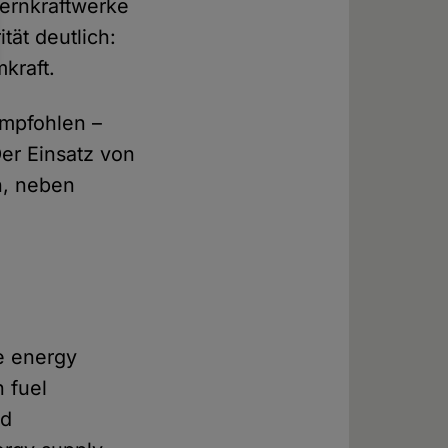
Kernkraftwerke
tät deutlich:
kraft.
empfohlen –
er Einsatz von
n, neben
e energy
n fuel
nd