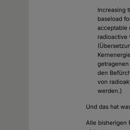
Increasing 
baseload fos
acceptable 
radioactive 
(Übersetzun
Kernenergie
getragenen
den Befürch
von radioak
werden.)
Und das hat was
Alle bisherigen