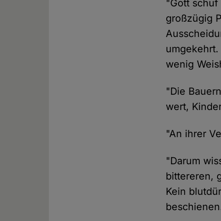
"Gott schuf
großzügig Pl
Ausscheidun
umgekehrt. 
wenig Weish
"Die Bauern
wert, Kinde
"An ihrer V
"Darum wiss
bittereren, 
Kein blutdü
beschienen