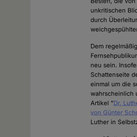
Besten, die von 
unkritischen Bl
durch Überleitu
weichgespühlte
Dem regelmäßi
Fernsehpublikum
neu sein. Insofe
Schattenseite de
einmal um die 
wahrscheinlich u
Artikel "
Dr. Lut
von Günter Sch
Luther in Selbs