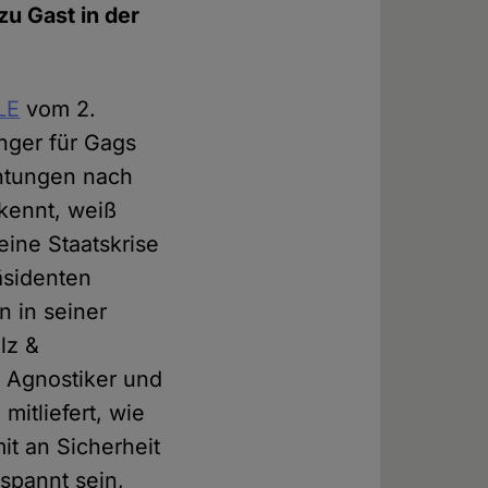
zu Gast in der
LE
vom 2.
nger für Gags
chtungen nach
kennt, weiß
eine Staatskrise
äsidenten
n in seiner
lz &
" Agnostiker und
itliefert, wie
it an Sicherheit
espannt sein,