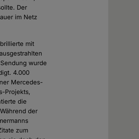
llte. Der
hauer im Netz
illierte mit
ausgestrahlten
e Sendung wurde
igt. 4.000
liner Mercedes-
-Projekts,
ierte die
 Während der
öhmermanns
Zitate zum