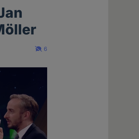
 Jan
öller
6