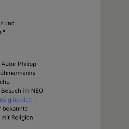
er und
."
Autor Philipp
n Böhmermanns
iche
en Besuch im NEO
los glücklich –
er bekannte
 mit Religion