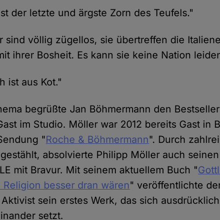
st der letzte und ärgste Zorn des Teufels."
 sind völlig zügellos, sie übertreffen die Italien
it ihrer Bosheit. Es kann sie keine Nation leiden
 ist aus Kot."
ema begrüßte Jan Böhmermann den Bestseller 
-Gast im Studio. Möller war 2012 bereits Gast i
-Sendung "
Roche & Böhmermann
". Durch zahlre
e gestählt, absolvierte Philipp Möller auch sein
 mit Bravur. Mit seinem aktuellem Buch "
Gott
 Religion besser dran wären
" veröffentlichte d
 Aktivist sein erstes Werk, das sich ausdrücklich
inander setzt.