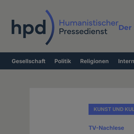
Direkt
zum
Inhalt
Der 
Vollt
Gesellschaft
Politik
Religionen
Inter
Hauptnavigation
KUNST UND KU
TV-Nachlese