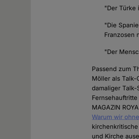
"Der Türke i
"Die Spanier
Franzosen m
"Der Mensch
Passend zum Th
Möller als Talk
damaliger Talk
Fernsehauftritt
MAGAZIN ROYALE
Warum wir ohne
kirchenkritische
und Kirche ause