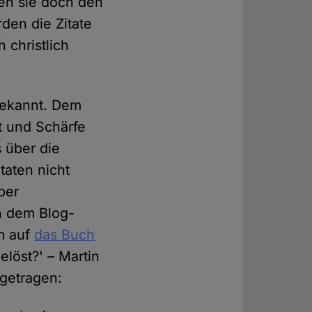
ten sie doch den
den die Zitate
 christlich
 bekannt. Dem
t und Schärfe
s über die
taten nicht
ber
in dem Blog-
um auf
das Buch
löst?' – Martin
rgetragen: