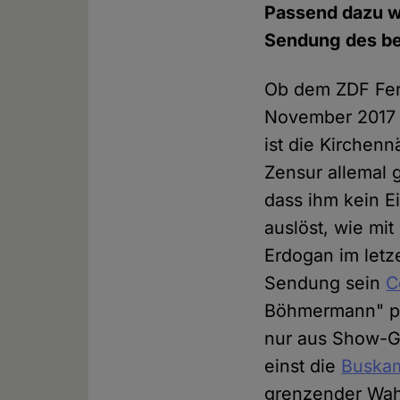
Passend dazu wa
Sendung des be
Ob dem ZDF Fer
November 2017 g
ist die Kirche
Zensur allemal
dass ihm kein E
auslöst, wie mi
Erdogan im letz
Sendung sein
C
Böhmermann" prä
nur aus Show-Gr
einst die
Buska
grenzender Wahr