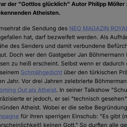
r der "Gottlos glücklich" Autor Philipp Möller 
kennenden Atheisten.
nsehrat die Sendung des
NEO MAGAZIN ROYA
efallen hat, darf bezweifelt werden. Als Aufhä
nnähe des Senders und damit verbundene Befür
 gut. Doch wer den Gastgeber Jan Böhmermann 
isen zu heiß erscheint. Selbst wenn er dadurch 
t seinem
Schmähgedicht
über den türkischen Pr
en Jahr. Vor drei Jahren zelebrierte Böhmerman
oming Out als Atheist
. In seiner Talkshow "Schu
zisierte er jedoch, er sei "technisch gesehen
ünden Atheist. Wobei er die selbe Begründung m
mpagne
für ihren sperrigen Einschub: "Es gibt (m
scheinlichkeit) keinen Gott." So durften alle g