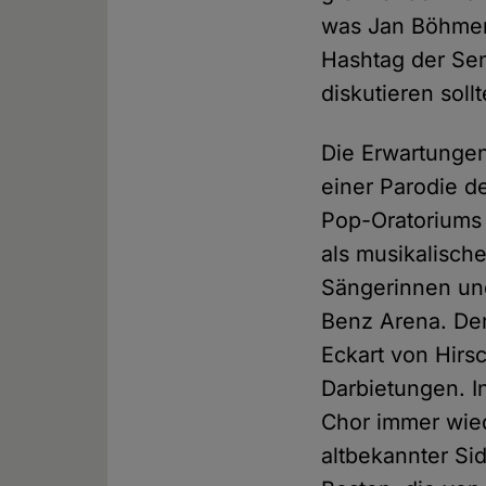
was Jan Böhmerm
Hashtag der S
diskutieren soll
Die Erwartungen
einer Parodie d
Pop-Oratoriums
als musikalisch
Sängerinnen und
Benz Arena. Der
Eckart von Hirs
Darbietungen. 
Chor immer wied
altbekannter Sid