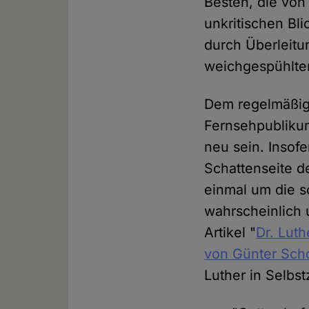
Besten, die von 
unkritischen Bl
durch Überleitu
weichgespühlte
Dem regelmäßi
Fernsehpublikum
neu sein. Insofe
Schattenseite de
einmal um die 
wahrscheinlich u
Artikel "
Dr. Lut
von Günter Sch
Luther in Selbs