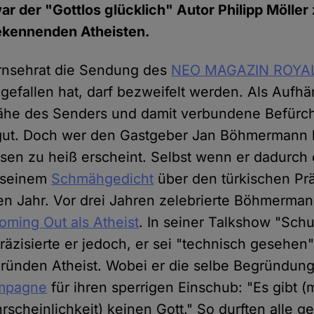
r der "Gottlos glücklich" Autor Philipp Möller 
kennenden Atheisten.
nsehrat die Sendung des
NEO MAGAZIN ROYA
efallen hat, darf bezweifelt werden. Als Aufhä
nnähe des Senders und damit verbundene Befür
 gut. Doch wer den Gastgeber Jan Böhmermann 
isen zu heiß erscheint. Selbst wenn er dadurch 
t seinem
Schmähgedicht
über den türkischen Pr
en Jahr. Vor drei Jahren zelebrierte Böhmerman
oming Out als Atheist
. In seiner Talkshow "Schu
zisierte er jedoch, er sei "technisch gesehen
ünden Atheist. Wobei er die selbe Begründung m
mpagne
für ihren sperrigen Einschub: "Es gibt (m
scheinlichkeit) keinen Gott." So durften alle g