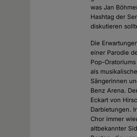
was Jan Böhmerm
Hashtag der S
diskutieren soll
Die Erwartungen
einer Parodie d
Pop-Oratoriums
als musikalisch
Sängerinnen und
Benz Arena. Der
Eckart von Hirs
Darbietungen. 
Chor immer wied
altbekannter Sid