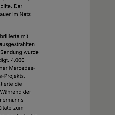
llte. Der
hauer im Netz
illierte mit
ausgestrahlten
e Sendung wurde
igt. 4.000
liner Mercedes-
-Projekts,
ierte die
 Während der
öhmermanns
Zitate zum