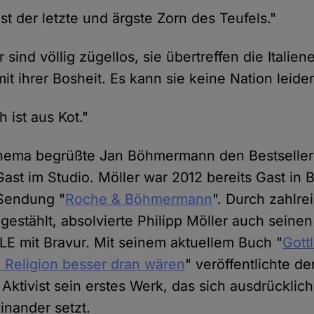
st der letzte und ärgste Zorn des Teufels."
 sind völlig zügellos, sie übertreffen die Italien
it ihrer Bosheit. Es kann sie keine Nation leiden
 ist aus Kot."
ema begrüßte Jan Böhmermann den Bestseller 
-Gast im Studio. Möller war 2012 bereits Gast i
-Sendung "
Roche & Böhmermann
". Durch zahlre
e gestählt, absolvierte Philipp Möller auch sein
 mit Bravur. Mit seinem aktuellem Buch "
Gott
 Religion besser dran wären
" veröffentlichte d
 Aktivist sein erstes Werk, das sich ausdrücklich
inander setzt.