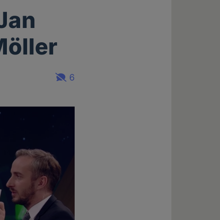
 Jan
öller
6