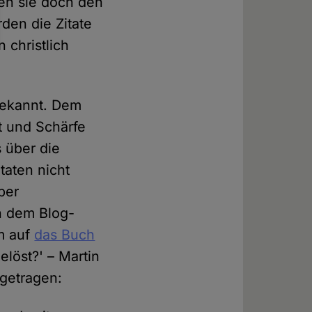
ten sie doch den
den die Zitate
 christlich
 bekannt. Dem
t und Schärfe
s über die
taten nicht
ber
in dem Blog-
um auf
das Buch
löst?' – Martin
rgetragen: