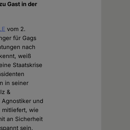
zu Gast in der
LE
vom 2.
nger für Gags
chtungen nach
kennt, weiß
eine Staatskrise
äsidenten
n in seiner
lz &
" Agnostiker und
itliefert, wie
it an Sicherheit
espannt sein,