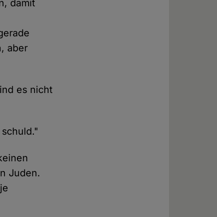
n, damit
 gerade
, aber
nd es nicht
 schuld."
 keinen
ten Juden.
je