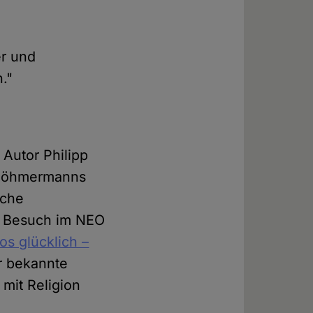
er und
."
Autor Philipp
n Böhmermanns
iche
en Besuch im NEO
los glücklich –
er bekannte
 mit Religion