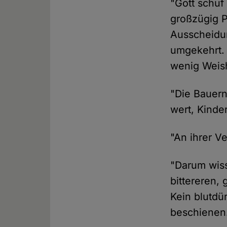
"Gott schuf
großzügig Pl
Ausscheidun
umgekehrt. 
wenig Weish
"Die Bauern
wert, Kinde
"An ihrer V
"Darum wiss
bittereren, 
Kein blutdü
beschienen