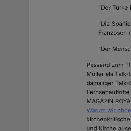
"Der Türke i
"Die Spanier
Franzosen m
"Der Mensch
Passend zum Th
Möller als Talk
damaliger Talk
Fernsehauftritt
MAGAZIN ROYALE
Warum wir ohne
kirchenkritische
und Kirche ause