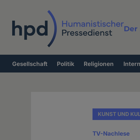
Direkt
zum
Inhalt
Der 
Vollt
Gesellschaft
Politik
Religionen
Inter
Hauptnavigation
KUNST UND KU
TV-Nachlese