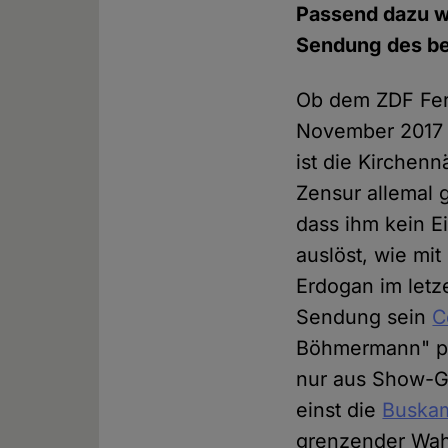
Passend dazu wa
Sendung des be
Ob dem ZDF Fer
November 2017 g
ist die Kirche
Zensur allemal
dass ihm kein E
auslöst, wie mi
Erdogan im letz
Sendung sein
C
Böhmermann" prä
nur aus Show-Gr
einst die
Buska
grenzender Wahr