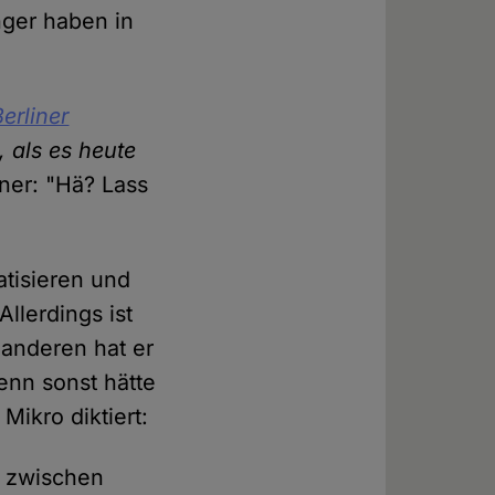
nger haben in
Berliner
, als es heute
ner: "Hä? Lass
atisieren und
llerdings ist
 anderen hat er
enn sonst hätte
Mikro diktiert:
e zwischen