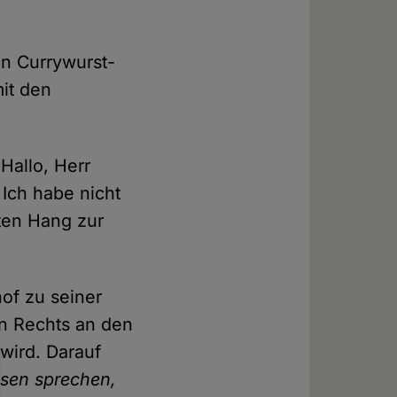
en Currywurst-
it den
Hallo, Herr
! Ich habe nicht
lten Hang zur
hof zu seiner
en Rechts an den
wird. Darauf
osen sprechen,