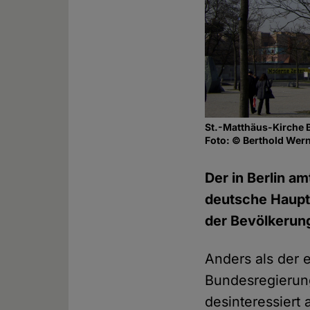
St.-Matthäus-Kirche B
Foto: © Berthold Wer
Der in Berlin a
deutsche Hauptst
der Bevölkerung
Anders als der 
Bundesregierung
desinteressiert