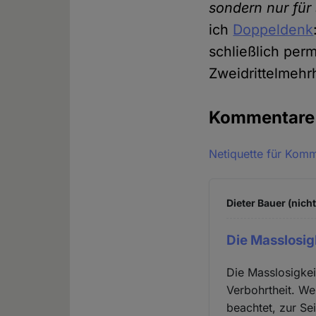
sondern nur für 
ich
Doppeldenk
schließlich per
Zweidrittelmehrh
Kommentar
Netiquette für Kom
Dieter Bauer (nich
Die Masslosig
Die Masslosigkei
Verbohrtheit. We
beachtet, zur S