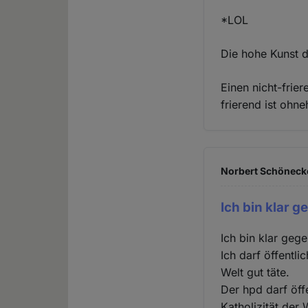
*LOL
Die hohe Kunst de
Einen nicht-frie
frierend ist ohne
Norbert Schönecke
Ich bin klar g
Ich bin klar geg
Ich darf öffentl
Welt gut täte.
Der hpd darf öff
Katholizität der 