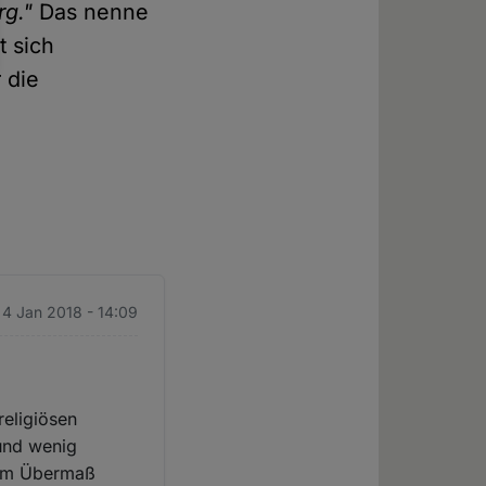
rg."
Das nenne
t sich
 die
 4 Jan 2018 - 14:09
religiösen
 und wenig
n im Übermaß