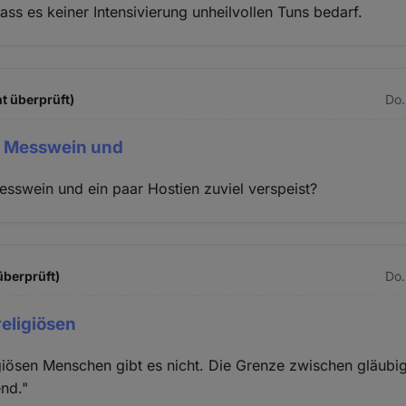
ass es keiner Intensivierung unheilvollen Tuns bedarf.
t überprüft)
Do.
h Messwein und
sswein und ein paar Hostien zuviel verspeist?
 überprüft)
Do.
religiösen
igiösen Menschen gibt es nicht. Die Grenze zwischen gläubi
end."