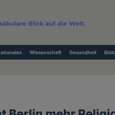
säkulare Blick auf die Welt.
extsuche
nationales
Wissenschaft
Gesundheit
Bild
t Berlin mehr Religi