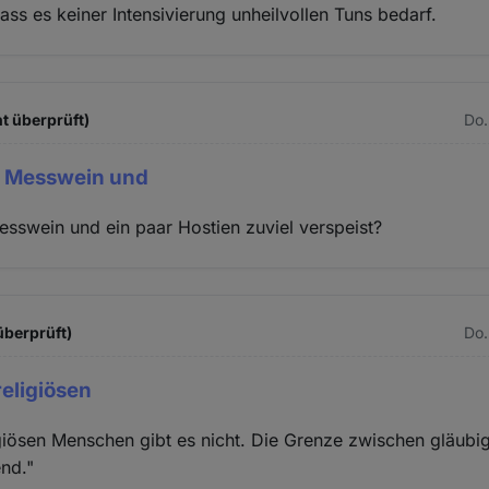
ass es keiner Intensivierung unheilvollen Tuns bedarf.
t überprüft)
Do.
h Messwein und
sswein und ein paar Hostien zuviel verspeist?
 überprüft)
Do.
religiösen
igiösen Menschen gibt es nicht. Die Grenze zwischen gläubi
end."