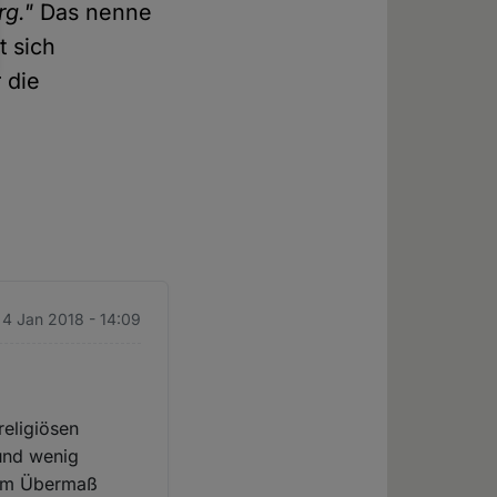
rg."
Das nenne
t sich
 die
 4 Jan 2018 - 14:09
religiösen
 und wenig
n im Übermaß