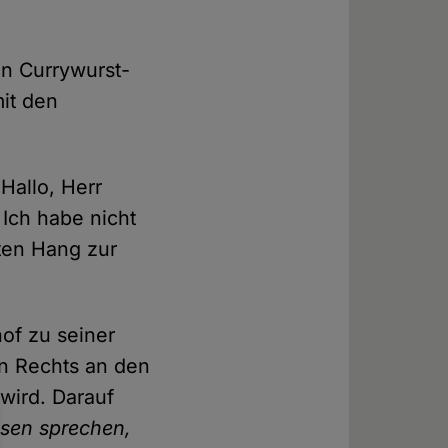
en Currywurst-
it den
Hallo, Herr
! Ich habe nicht
lten Hang zur
hof zu seiner
en Rechts an den
wird. Darauf
osen sprechen,