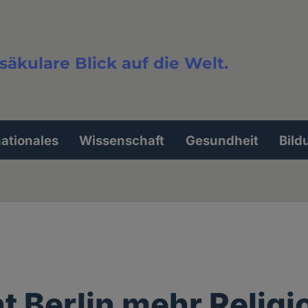
säkulare Blick auf die Welt.
extsuche
nationales
Wissenschaft
Gesundheit
Bild
t Berlin mehr Religi