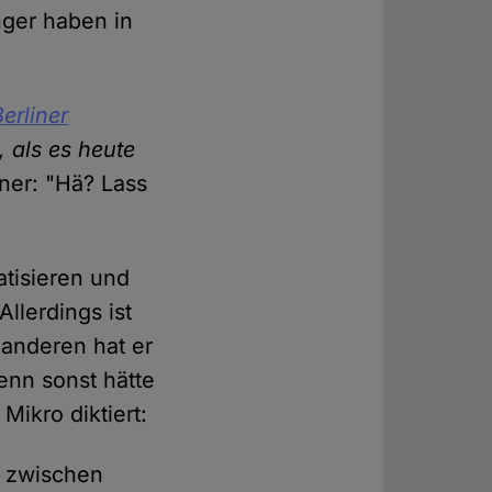
nger haben in
Berliner
, als es heute
ner: "Hä? Lass
atisieren und
llerdings ist
 anderen hat er
enn sonst hätte
Mikro diktiert:
e zwischen