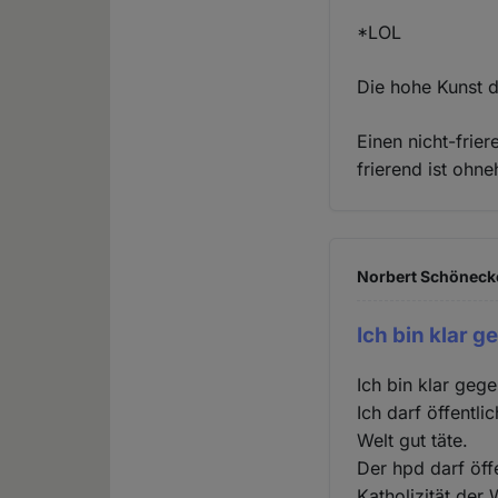
*LOL
Die hohe Kunst de
Einen nicht-frie
frierend ist ohne
Norbert Schönecke
Ich bin klar g
Ich bin klar geg
Ich darf öffentl
Welt gut täte.
Der hpd darf öff
Katholizität der 