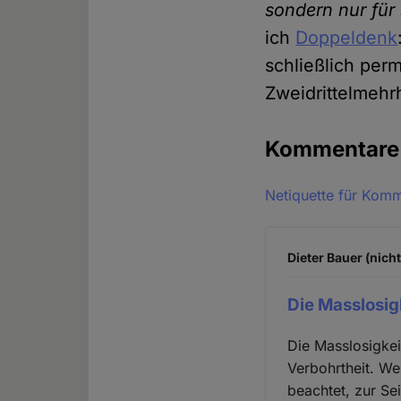
sondern nur für 
ich
Doppeldenk
schließlich per
Zweidrittelmehrh
Kommentar
Netiquette für Kom
Dieter Bauer (nich
Die Masslosig
Die Masslosigkei
Verbohrtheit. We
beachtet, zur S