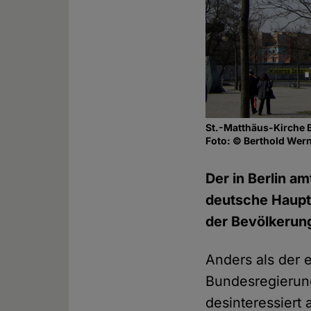
St.-Matthäus-Kirche B
Foto: © Berthold Wer
Der in Berlin a
deutsche Hauptst
der Bevölkerung
Anders als der 
Bundesregierung
desinteressiert