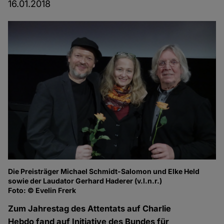
16.01.2018
Die Preisträger Michael Schmidt-Salomon und Elke Held
Di
sowie der Laudator Gerhard Haderer (v.l.n.r.)
Fo
Foto: © Evelin Frerk
Zum Jahrestag des Attentats auf Charlie
Hebdo fand auf Initiative des Bundes für