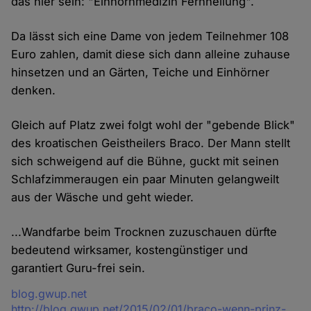
das hier sein: "Einhornmedizin Fernheilung".
Da lässt sich eine Dame von jedem Teilnehmer 108
Euro zahlen, damit diese sich dann alleine zuhause
hinsetzen und an Gärten, Teiche und Einhörner
denken.
Gleich auf Platz zwei folgt wohl der "gebende Blick"
des kroatischen Geistheilers Braco. Der Mann stellt
sich schweigend auf die Bühne, guckt mit seinen
Schlafzimmeraugen ein paar Minuten gelangweilt
aus der Wäsche und geht wieder.
...Wandfarbe beim Trocknen zuzuschauen dürfte
bedeutend wirksamer, kostengünstiger und
garantiert Guru-frei sein.
Quelle
blog.gwup.net
http://blog.gwup.net/2015/02/01/braco-wenn-prinz-