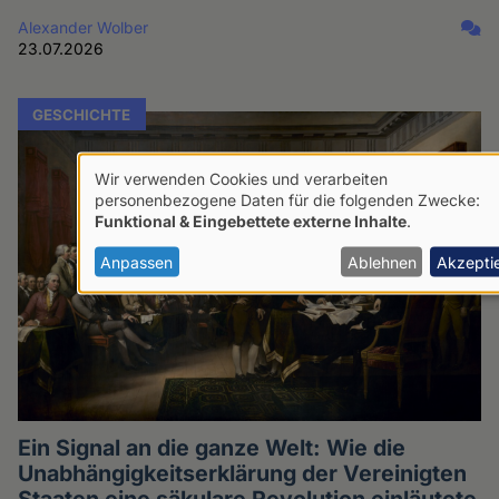
Alexander Wolber
23.07.2026
GESCHICHTE
Wir verwenden Cookies und verarbeiten
Verwendung
personenbezogene Daten für die folgenden Zwecke:
Funktional & Eingebettete externe Inhalte
.
von
personenbezogenen
Anpassen
Ablehnen
Akzepti
Daten
und
Cookies
Ein Signal an die ganze Welt: Wie die
Unabhängigkeitserklärung der Vereinigten
Staaten eine säkulare Revolution einläutete