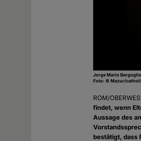
Jorge Mario Bergogli
Foto: © Mazur/cathol
ROM/OBERWESE
findet, wenn El
Aussage des ang
Vorstandssprec
bestätigt, dass 