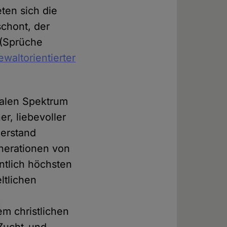
ten sich die
chont, der
" (Sprüche
waltorientierter
kalen Spektrum
r, liebevoller
derstand
nerationen von
tlich höchsten
ltlichen
em christlichen