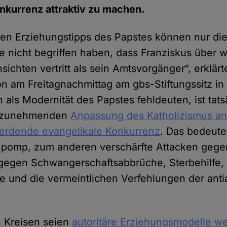
nkurrenz attraktiv zu machen.
ten Erziehungstipps des Papstes können nur di
ie nicht begriffen haben, dass Franziskus über 
sichten vertritt als sein Amtsvorgänger“, erklär
 am Freitagnachmittag am gbs-Stiftungssitz in
als Modernität des Papstes fehldeuten, ist tats
r zunehmenden
Anpassung des Katholizismus an
werdende evangelikale Konkurrenz
. Das bedeute
npomp, zum anderen verschärfte Attacken gege
gegen Schwangerschaftsabbrüche, Sterbehilfe,
ie und die vermeintlichen Verfehlungen der anti
n Kreisen seien
autoritäre Erziehungsmodelle wei