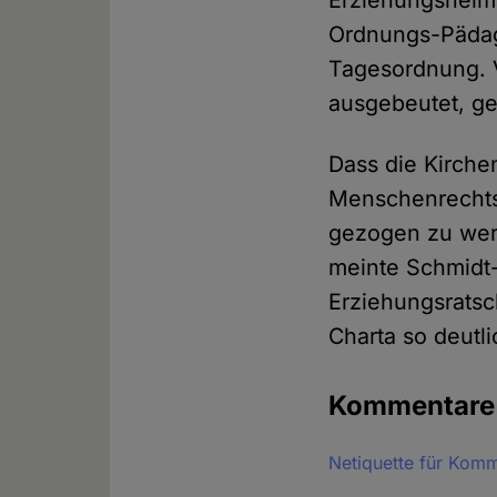
Erziehungsheim 
Ordnungs-Pädag
Tagesordnung. 
ausgebeutet, ge
Dass die Kirche
Menschenrechts
gezogen zu werd
meinte Schmidt-
Erziehungsratsc
Charta so deutl
Kommentar
Netiquette für Kom