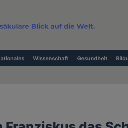
säkulare Blick auf die Welt.
extsuche
nationales
Wissenschaft
Gesundheit
Bild
Franziskus das Sc