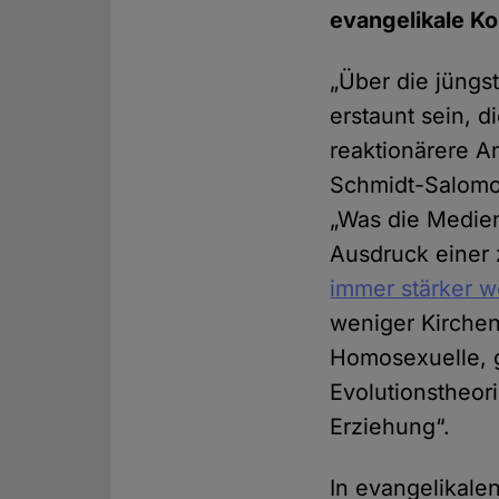
evangelikale Ko
„Über die jüngs
erstaunt sein, d
reaktionärere An
Schmidt-Salomon
„Was die Medien 
Ausdruck eine
immer stärker 
weniger Kirche
Homosexuelle, 
Evolutionstheor
Erziehung“.
In evangelikale