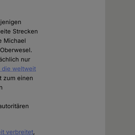
ejenigen
weite Strecken
te Michael
 Oberwesel.
ächlich nur
 die weltweit
t zum einen
n
autoritären
t verbreitet
,