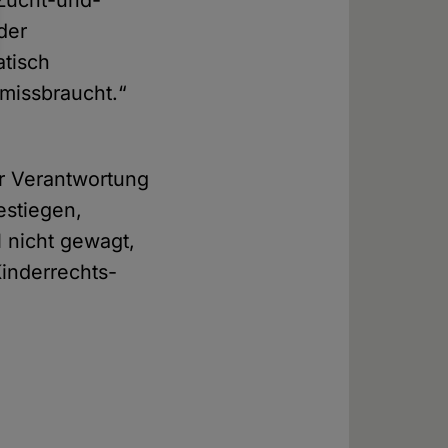
 Zucht-und-
der
tisch
 missbraucht.“
r Verantwortung
estiegen,
 nicht gewagt,
inderrechts-