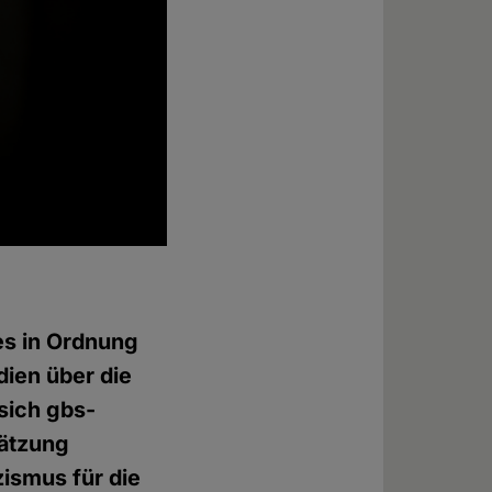
 es in Ordnung
dien über die
sich gbs-
hätzung
zismus für die