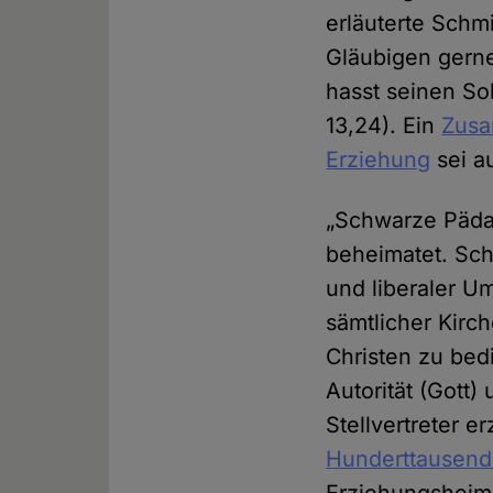
erläuterte Schm
Gläubigen gerne
hasst seinen Soh
13,24). Ein
Zusa
Erziehung
sei a
„Schwarze Päda
beheimatet. Sch
und liberaler U
sämtlicher Kir
Christen zu be
Autorität (Gott)
Stellvertreter 
Hunderttausend