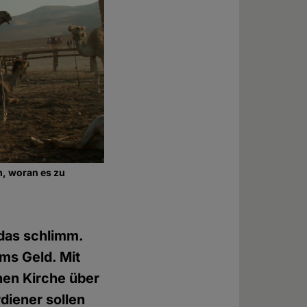
m, woran es zu
 das schlimm.
ms Geld. Mit
chen Kirche über
diener sollen