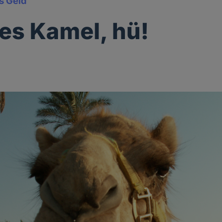
s Geld
tes Kamel, hü!