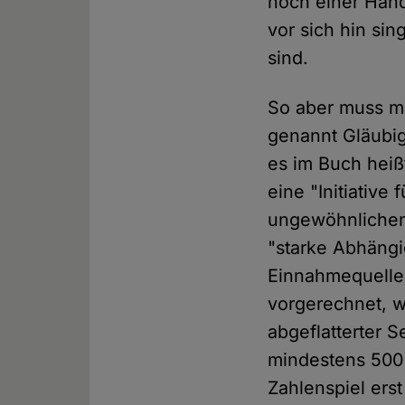
noch einer Hand
vor sich hin si
sind.
So aber muss ma
genannt Gläubig
es im Buch heiß
eine "Initiative
ungewöhnlichen
"starke Abhängi
Einnahmequelle"
vorgerechnet, w
abgeflatterter S
mindestens 500 
Zahlenspiel erst