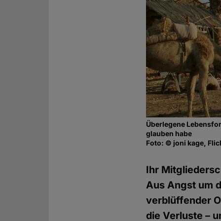
Überlegene Lebensform
glauben habe
Foto: © joni kage, Fli
Ihr Mitglieders
Aus Angst um di
verblüffender O
die Verluste – 