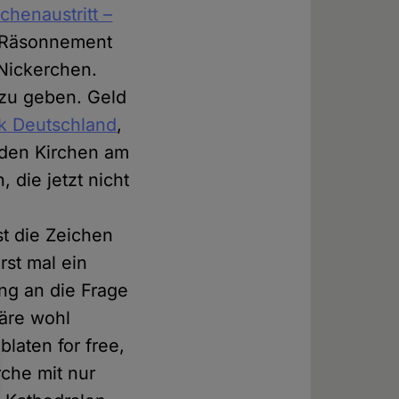
rchenaustritt –
m Räsonnement
Nickerchen.
 zu geben. Geld
ik Deutschland
,
s den Kirchen am
die jetzt nicht
st die Zeichen
rst mal ein
ng an die Frage
wäre wohl
laten for free,
rche mit nur