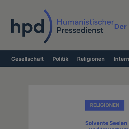
Direkt
zum
Inhalt
Der 
Vollt
Gesellschaft
Politik
Religionen
Inter
Hauptnavigation
RELIGIONEN
Solvente Seelen 