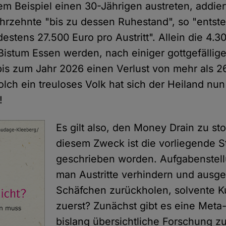
nem Beispiel einen 30-Jährigen austreten, addie
ahrzehnte "bis zu dessen Ruhestand", so "entste
estens 27.500 Euro pro Austritt". Allein die 4.3
Bistum Essen werden, nach einiger gottgefällige
is zum Jahr 2026 einen Verlust von mehr als 26
olch ein treuloses Volk hat sich der Heiland nu
!
Es gilt also, den Money Drain zu s
diesem Zweck ist die vorliegende S
geschrieben worden. Aufgabenstel
man Austritte verhindern und ausge
Schäfchen zurückholen, solvente K
zuerst? Zunächst gibt es eine Meta
bislang übersichtliche Forschung 