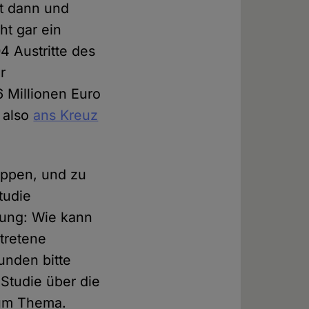
rt dann und
ht gar ein
04 Austritte des
r
 Millionen Euro
n also
ans Kreuz
toppen, und zu
tudie
lung: Wie kann
tretene
unden bitte
-Studie über die
zum Thema.