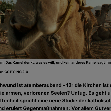
: Das Kamel denkt, was es will, und kein anderes Kamel sagt ih
ckr, CC BY-NC 2.0
chwund ist atemberaubend – für die Kirchen ist
e armen, verlorenen Seelen? Unfug. Es geht u
ffenheit spricht eine neue Studie der katholis
und eruiert Gegenmaßnahmen: Vor allem Gutver