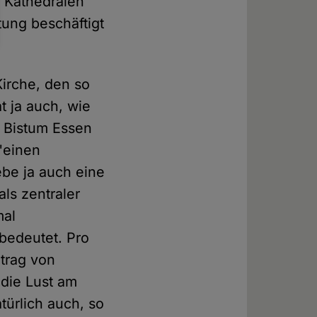
n Kathedralen
tung beschäftigt
irche, den so
t ja auch, wie
m Bistum Essen
 "einen
be ja auch eine
ls zentraler
mal
 bedeutet. Pro
etrag von
 die Lust am
türlich auch, so