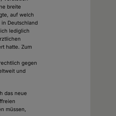
ne breite
igte, auf welch
h in Deutschland
ich lediglich
rztlichen
rt hatte. Zum
rechtlich gegen
ltweit und
ch das neue
ffreien
en müssen,