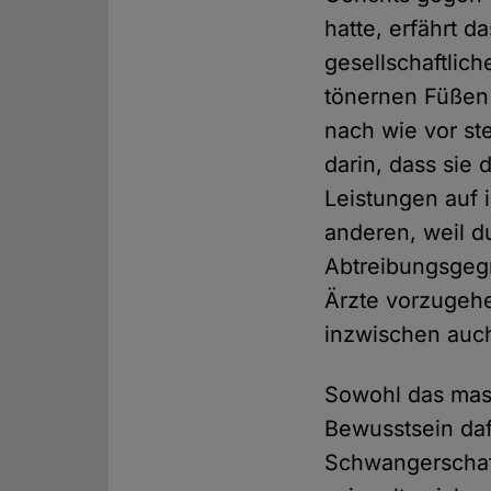
hatte, erfährt 
gesellschaftlich
tönernen Füßen 
nach wie vor st
darin, dass sie
Leistungen auf 
anderen, weil d
Abtreibungsgegn
Ärzte vorzugeh
inzwischen auch
Sowohl das mass
Bewusstsein daf
Schwangerschaf