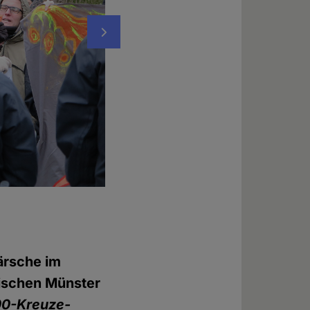
Nächstes
Nicht nur bunt, sondern auch gottlos glüc
Luftballon gezeigt
© Daniela Wakonigg
ärsche im
lischen Münster
00-Kreuze-