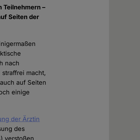
 Teilnehmern –
uf Seiten der
inigermaßen
ktische
ch nach
straffrei macht,
auch auf Seiten
och einige
ung der Ärztin
sung des
) verstoßen