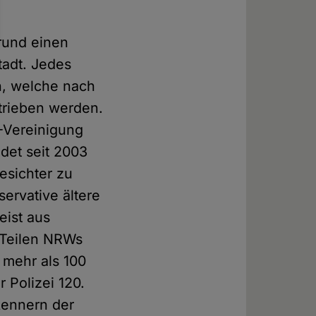
rund einen
adt. Jedes
en, welche nach
trieben werden.
"-Vereinigung
det seit 2003
esichter zu
servative ältere
ist aus
Teilen NRWs
mehr als 100
 Polizei 120.
kennern der