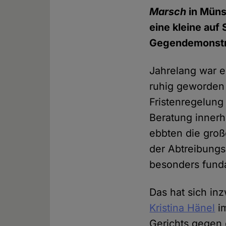
Marsch
in Müns
eine kleine auf
Gegendemonstr
Jahrelang war 
ruhig geworden 
Fristenregelung
Beratung innerh
ebbten die gro
der Abtreibungs
besonders funda
Das hat sich in
Kristina Hänel
im
Gerichts gegen 