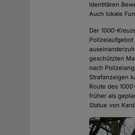
Identitären Be
Auch lokale Fun
Der
1000-Kreu
Polizeiaufgebo
auseinanderzuha
geschützten Mar
nach Polizeiang
Strafanzeigen 
Route des
1000
früher als gepl
Statue von Kard