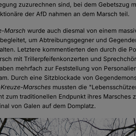
wegung zuzurechnen sind, bei dem Gebetszug mi
ktionäre der AfD nahmen an dem Marsch teil.
ze-Marsch
wurde auch diesmal von einem massi
t begleitet, um Abtreibungsgegner und Gegend
lten. Letztere kommentierten den durch die Po
sch mit Trillerpfeifenkonzerten und Sprechchö
aben mehrfach zur Feststellung von Personalie
kam. Durch eine Sitzblockade von Gegendemons
-Kreuze-Marsches
mussten die "Lebensschützer
ant zum traditionellen Endpunkt ihres Marsches 
inal von Galen auf dem Domplatz.