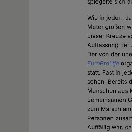
spiegelte sich 
Wie in jedem Ja
Meter großen w
dieser Kreuze s
Auffassung der 
Der von der übe
EuroProLife
orga
statt. Fast in 
sehen. Bereits d
Menschen aus M
gemeinsamen Ge
zum Marsch anr
Personen zusamm
Auffällig war, 