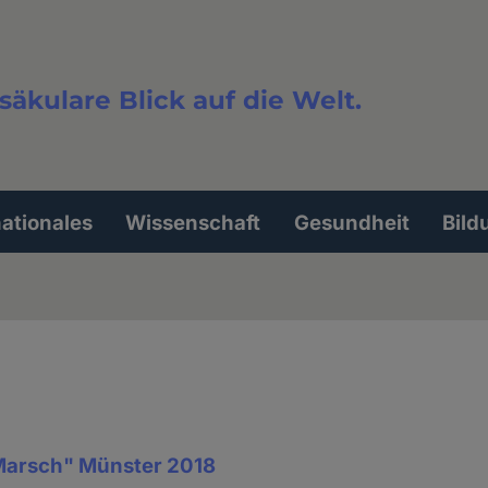
säkulare Blick auf die Welt.
extsuche
nationales
Wissenschaft
Gesundheit
Bild
arsch" Münster 2018