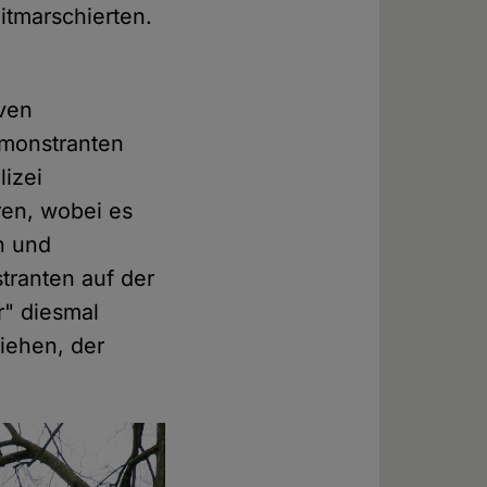
tmarschierten.
ven
emonstranten
lizei
ren, wobei es
n und
tranten auf der
" diesmal
ziehen, der