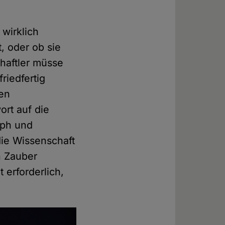
 wirklich
, oder ob sie
chaftler müsse
riedfertig
den
rt auf die
oph und
die Wissenschaft
n Zauber
t erforderlich,