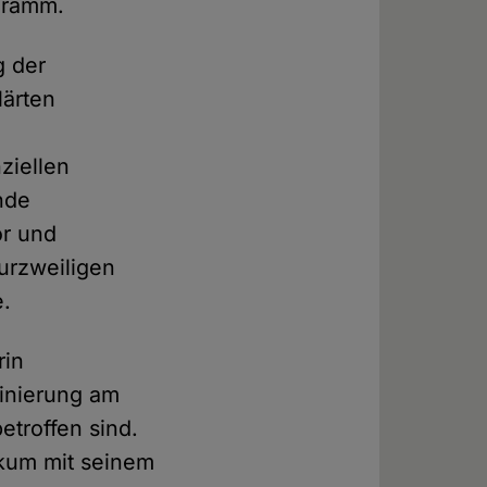
ogramm.
g der
lärten
ziellen
nde
or und
kurzweiligen
e.
rin
minierung am
etroffen sind.
ikum mit seinem