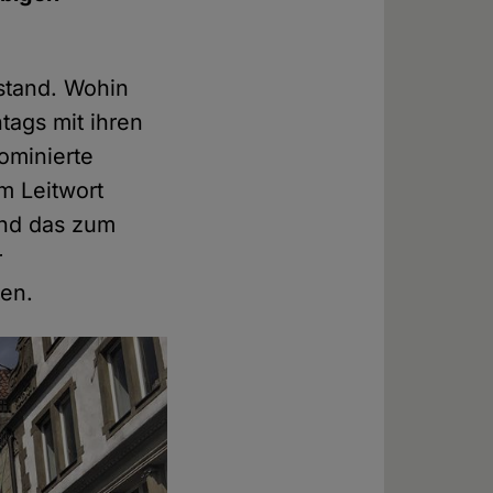
stand. Wohin
tags mit ihren
ominierte
m Leitwort
und das zum
r
ten.