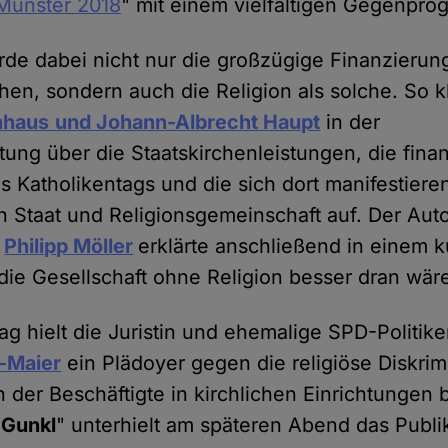
 Münster 2018
" mit einem vielfältigen Gegenpr
rde dabei nicht nur die großzügige Finanzierun
chen, sondern auch die Religion als solche. So k
nhaus
und Johann-Albrecht Haupt
in der
tung über die Staatskirchenleistungen, die finan
 Katholikentags und die sich dort manifestiere
 Staat und Religionsgemeinschaft auf. Der Aut
r
Philipp Möller
erklärte anschließend in einem 
die Gesellschaft ohne Religion besser dran wär
g hielt die Juristin und ehemalige SPD-Politike
s-Maier
ein Plädoyer gegen die religiöse Diskri
n der Beschäftigte in kirchlichen Einrichtungen b
"
Gunkl
" unterhielt am späteren Abend das Publ