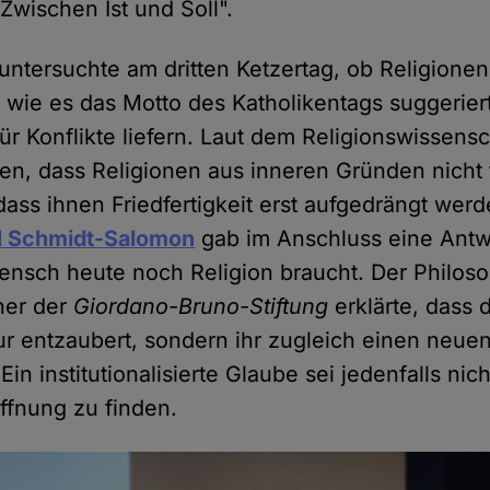
Zwischen Ist und Soll".
untersuchte am dritten Ketzertag, ob Religionen
 wie es das Motto des Katholikentags suggeriert
ür Konflikte liefern. Laut dem Religionswissens
en, dass Religionen aus inneren Gründen nicht f
dass ihnen Friedfertigkeit erst aufgedrängt wer
l Schmidt-Salomon
gab im Anschluss eine Antwo
ensch heute noch Religion braucht. Der Philos
her der
Giordano-Bruno-Stiftung
erklärte, dass 
nur entzaubert, sondern ihr zugleich einen neue
in institutionalisierte Glaube sei jedenfalls nich
ffnung zu finden.