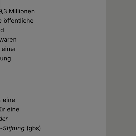
9,3 Millionen
 öffentliche
nd
 waren
 einer
rung
n eine
ür eine
der
-Stiftung
(gbs)