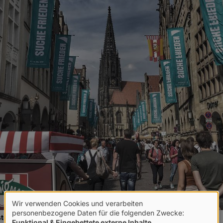
Wir verwenden Cookies und verarbeiten
Verwendung
personenbezogene Daten für die folgenden Zwecke:
er – Foto: © Florian Chefai
Funktional & Eingebettete externe Inhalte
.