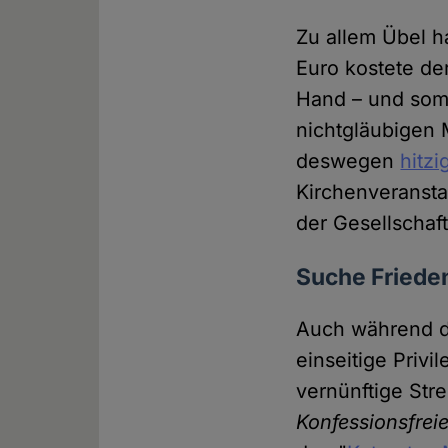
Zu allem Übel h
Euro kostete der
Hand – und som
nichtgläubigen
deswegen
hitz
Kirchenveransta
der Gesellschaf
Suche Frieden
Auch während de
einseitige Privi
vernünftige Stre
Konfessionsfrei