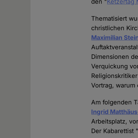
den "
Ketzertag
Thematisiert wu
christlichen Kir
Maximilian Stei
Auftaktveranstal
Dimensionen des
Verquickung von
Religionskritike
Vortrag, warum 
Am folgenden Ta
Ingrid Matthäu
Arbeitsplatz, vo
Der Kabarettist 