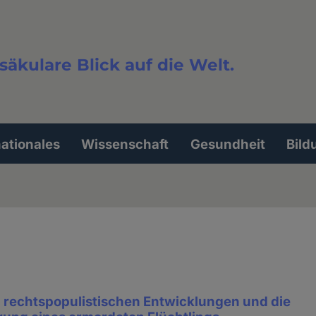
säkulare Blick auf die Welt.
extsuche
nationales
Wissenschaft
Gesundheit
Bild
n rechtspopulistischen Entwicklungen und die