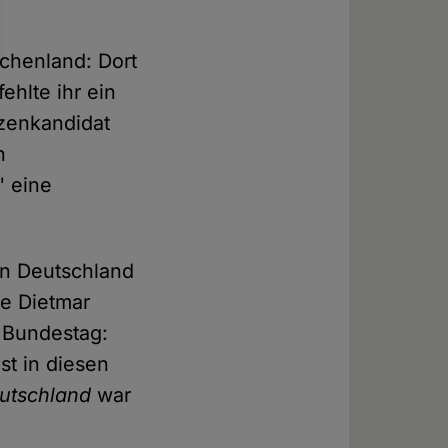
echenland: Dort
ehlte ihr ein
tzenkandidat
n
" eine
in Deutschland
te Dietmar
m Bundestag:
st in diesen
utschland
war