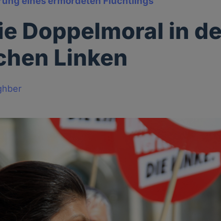
rung eines ermordeten Flüchtlings
ie Doppelmoral in de
schen Linken
ghber