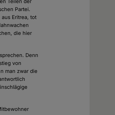
en Teilen der
schen Partei.
aus Eritrea, tot
 Mahnwachen
hen, die hier
 sprechen. Denn
stieg von
nn man zwar die
antwortlich
inschlägige
r Mitbewohner