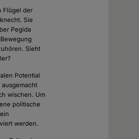
 Flügel der
nknecht. Sie
über Pegida
en Bewegung
zuhören. Sieht
ler?
alen Potential
le ausgemacht
sch wischen. Um
ene politische
 ein
viert werden.