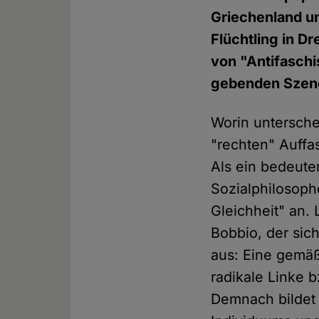
Griechenland u
Flüchtling in D
von "Antifaschi
gebenden Szen
Worin unterschei
"rechten" Auffa
Als ein bedeute
Sozialphilosoph
Gleichheit" an.
Bobbio, der sich
aus: Eine gemäß
radikale Linke b
Demnach bildet i