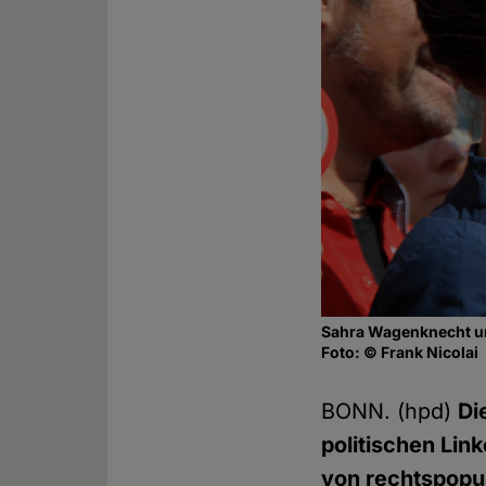
Sahra Wagenknecht u
Foto: © Frank Nicolai
BONN. (hpd)
Di
politischen Lin
von rechtspopul