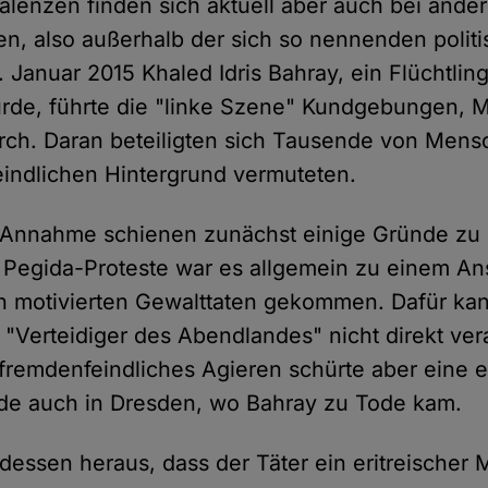
alenzen finden sich aktuell aber auch bei ander
en, also außerhalb der sich so nennenden politi
anuar 2015 Khaled Idris Bahray, ein Flüchtling 
rde, führte die "linke Szene" Kundgebungen,
rch. Daran beteiligten sich Tausende von Mensc
indlichen Hintergrund vermuteten.
e Annahme schienen zunächst einige Gründe zu
r Pegida-Proteste war es allgemein zu einem An
h motivierten Gewalttaten gekommen. Dafür ka
 "Verteidiger des Abendlandes" nicht direkt ver
remdenfeindliches Agieren schürte aber eine e
de auch in Dresden, wo Bahray zu Tode kam.
indessen heraus, dass der Täter ein eritreische