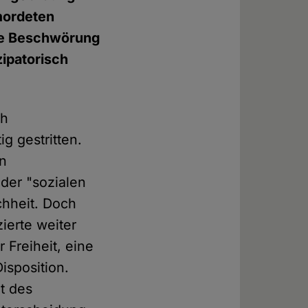
mordeten
die Beschwörung
ipatorisch
ch
g gestritten.
en
der "sozialen
chheit. Doch
zierte weiter
 Freiheit, eine
isposition.
it des