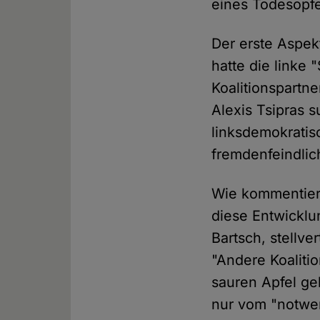
eines Todesopfe
Der erste Aspek
hatte die linke 
Koalitionspartn
Alexis Tsipras s
linksdemokratis
fremdenfeindlic
Wie kommentiert
diese Entwicklu
Bartsch, stellve
"Andere Koalitio
sauren Apfel g
nur vom "notwe