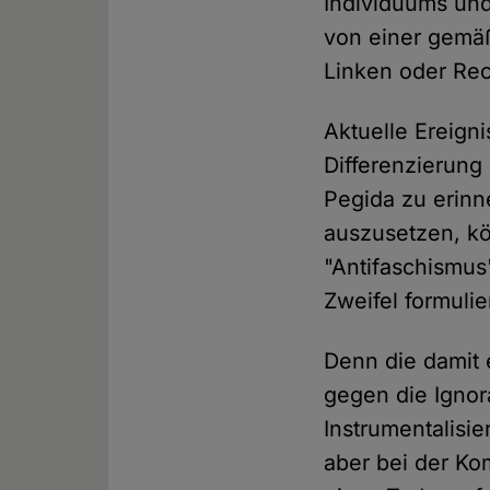
Individuums un
von einer gemäß
Linken oder Rec
Aktuelle Ereign
Differenzierung
Pegida zu erinne
auszusetzen, k
"Antifaschismus
Zweifel formulie
Denn die damit
gegen die Ignor
Instrumentalisi
aber bei der Ko