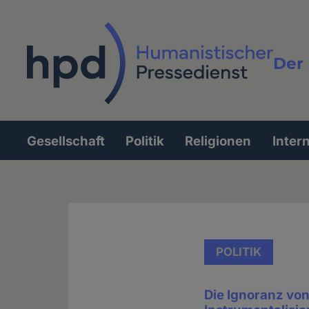
Direkt
zum
Inhalt
Der 
Vollt
Gesellschaft
Politik
Religionen
Inter
Hauptnavigation
POLITIK
Die Ignoranz vo