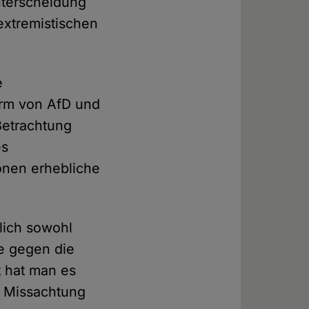
nterscheidung
extremistischen
e
orm von AfD und
 Betrachtung
es
onen erhebliche
lich sowohl
e gegen die
t hat man es
r Missachtung