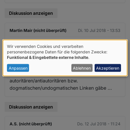
Diskussion anzeigen
Martin Mair (nicht überprüft)
Di. 10 Jul 2018 - 13:53
Erstaunlich wie oft von "die
Wir verwenden Cookies und verarbeiten
Verwendung
personenbezogene Daten für die folgenden Zwecke:
Funktional & Eingebettete externe Inhalte
.
Erstaunlich wie oft von "die Linken" gesprochen
von
wird, als wenn es da nicht viele Unterschiede
personenbezogenen
Anpassen
Ablehnen
Akzeptieren
gäbe, insbesondere zwischen
Daten
autoritären/antiautoritären bzw.
und
dogmatischen/undogmatischen Linken gäbe ...
Cookies
Diskussion anzeigen
A.S. (nicht überprüft)
Do. 12 Jul 2018 - 11:24