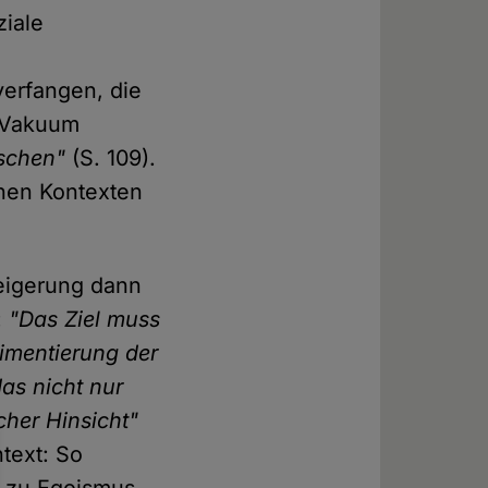
ziale
verfangen, die
s Vakuum
nschen"
(S. 109).
enen Kontexten
weigerung dann
:
"Das Ziel muss
limentierung der
das nicht nur
cher Hinsicht"
text: So
er zu Egoismus