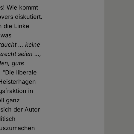
hts! Wie kommt
vers diskutiert.
n die Linke
twas
raucht … keine
erecht seien …,
ten, gute
 "Die liberale
 Heisterhagen
sfraktion in
ll ganz
sich der Autor
itisch
 auszumachen