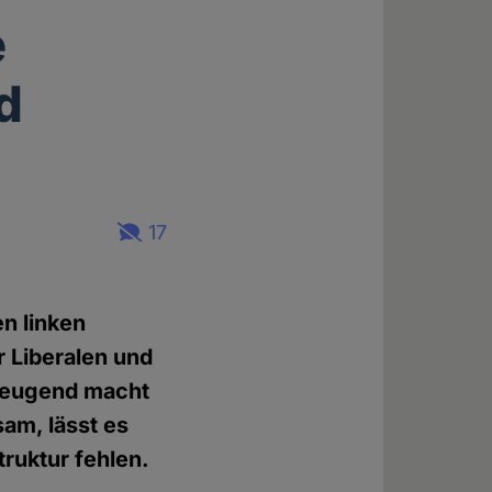
e
d
17
en linken
r Liberalen und
rzeugend macht
am, lässt es
ruktur fehlen.