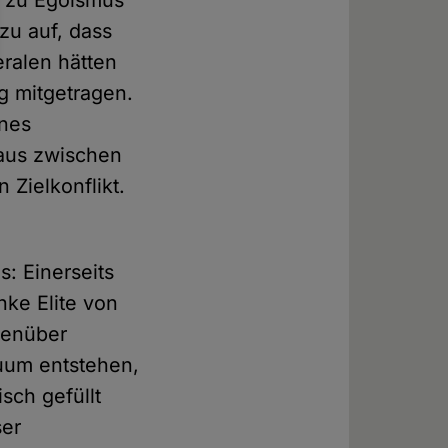
azu auf, dass
ralen hätten
g mitgetragen.
ines
naus zwischen
Zielkonflikt.
s: Einerseits
nke Elite von
egenüber
kuum entstehen,
sch gefüllt
ser