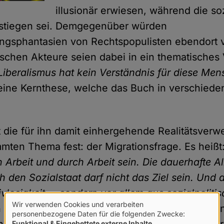
illusionär erwiesen, während die so
estiegen sei. Demgegenüber würden
ungsphantasien von Rechtspopulisten ebendort 
ischen Akteure seien dabei in ein thematische
Liberalismus hat kein Verständnis für diese Me
eine Kernthese, welche das Buch in verschied
 die für ihn damit einhergehende Realitätsver
mten Thema fest: der Migrationsfrage. Es heißt
in Arbeit und durch Arbeit sein. Die dauerhafte A
h den Sozialstaat darf nicht das Ziel sein. Und 
losigkeit … sondern vor allem aus sozialpolitis
Wir verwenden Cookies und verarbeiten
h geht es noch um weitere Fragen in diesem Kon
Verwendung
personenbezogene Daten für die folgenden Zwecke:
terhagen einen "Unabhängigkeitsliberalismus", d
Funktional & Eingebettete externe Inhalte
.