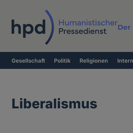
Direkt
zum
Inhalt
Der 
Vollt
Gesellschaft
Politik
Religionen
Inter
Hauptnavigation
Liberalismus